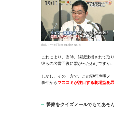
出典：http://livedoor.blogimg.jp/
これにより、当時、誤認逮捕されて取り
彼らの名誉回復に繋がったわけですが…
しかし、その一方で、この犯行声明メー
事件から
マスコミが注目する劇場型犯
警察をクイズメールでもてあそ