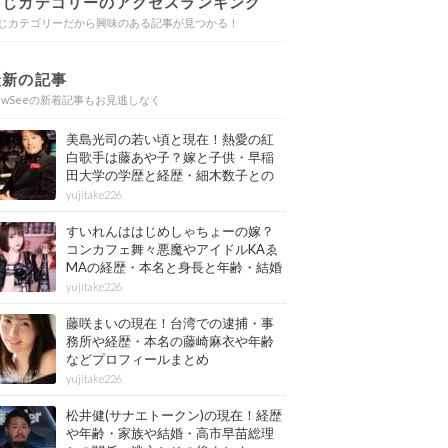
同じカテゴリーのアクセスランキング
じカテゴリーだから興味のある記事が見つかる！
最新の記事
ewSeeの新着記事もお見逃しなく
美島光司の若い頃と現在！熱愛の紅
白歌手は藤あや子？嫁と子供・早稲
田大学の学歴と経歴・細木数子との
確執もまとめ
yujitake226
すいれんははじめしゃちょーの嫁？
コンカフェ舞々悪魔やアイドルKAゑ
MAの経歴・本名と身長と年齢・結婚
情報もまとめ
yujitake226
藤咲まいの現在！台湾での逮捕・事
務所や経歴・本名の藤崎麻衣や年齢
などプロフィールまとめ
yujitake226
松井健(サナエトークン)の現在！経歴
や年齢・家族や結婚・高市早苗総理