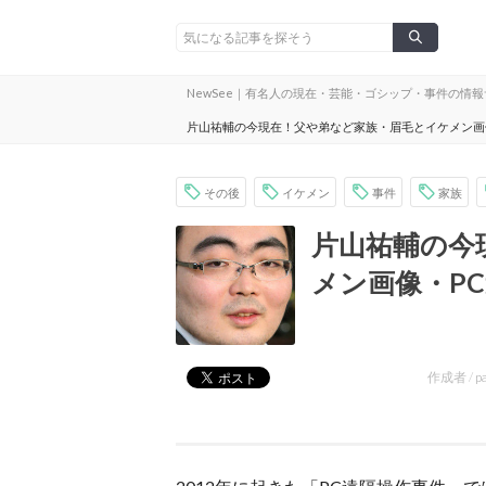
NewSee｜有名人の現在・芸能・ゴシップ・事件の情
片山祐輔の今現在！父や弟など家族・眉毛とイケメン画
その後
イケメン
事件
家族
片山祐輔の今
メン画像・P
作成者 /
p