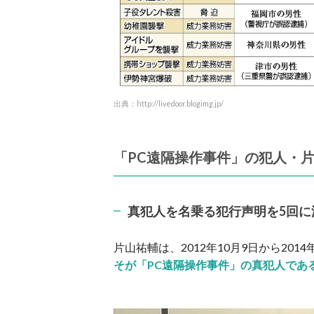
出典：http://livedoor.blogimg.jp/
「PC遠隔操作事件」の犯人・
真犯人を名乗る犯行声明を5回
片山祐輔は、2012年10月9日から20
そが「PC遠隔操作事件」の真犯人であ