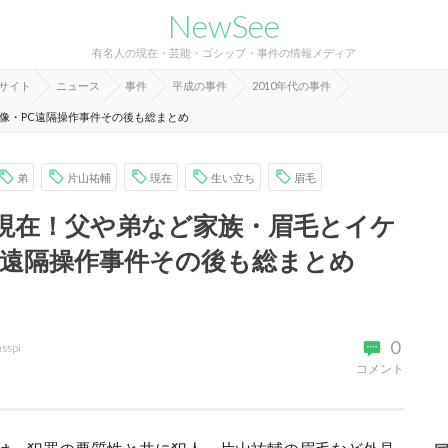
NewSee
有名人の現在・芸能・ゴシップ・事件の情報メディア
報サイト
ニュース
事件
平成の事件
2010年代の事件
像・PC遠隔操作事件その後も総まとめ
弟
片山祐輔
現在
生い立ち
眉毛
現在！父や弟など家族・眉毛とイケ
C遠隔操作事件その後も総まとめ
0
asspi
コメント