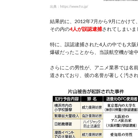
出典：https://www.fss.jp/
結果的に、2012年7月から9月にかけ
その内の
4人が誤認逮捕
されてしまいま
特に、誤認逮捕された4人の中でも大阪
爆破だったことから、当該航空機が途
さらにこの男性が、アニメ業界では名
道されており、彼の名誉が著しく汚され