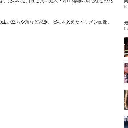
」では、犯罪の悪質性と共に犯人・片山祐輔の眉毛など外見
同
の生い立ちや弟など家族、眉毛を変えたイケメン画像、
N