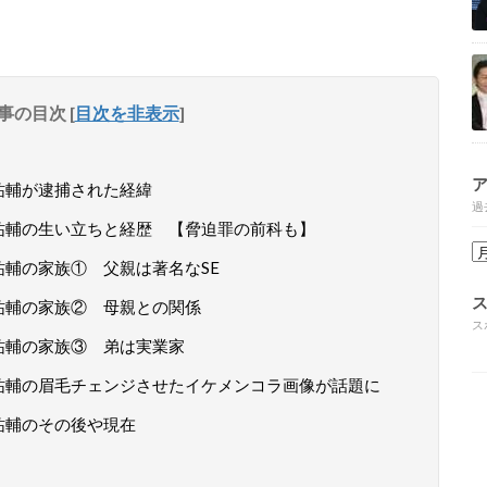
事の目次
[
目次を非表示
]
祐輔が逮捕された経緯
過
祐輔の生い立ちと経歴 【脅迫罪の前科も】
祐輔の家族① 父親は著名なSE
祐輔の家族② 母親との関係
ス
山祐輔の家族③ 弟は実業家
祐輔の眉毛チェンジさせたイケメンコラ画像が話題に
祐輔のその後や現在