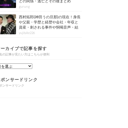
との関係・逃亡とその後まとめ
gurung
西村拓郎(神田うの旦那)の現在！身長
や父親・学歴と経歴や会社・年収と
資産・刺される事件や恫喝音声・結
婚と子供や自宅・脳梗塞の病気もま
yujitake226
とめ
アーカイブで記事を探す
去の記事が見たい方はこちらが便利
スポンサードリンク
ポンサードリンク