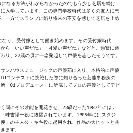
Jになる方法がわからなかったのでもう少し芝居を続け
科に入学しています。この専門学校時代は多くの友人に恵
が、一方でスランプに陥り将来の不安を感じて芝居を止め
になり、受付嬢として働き始めます。その受付嬢時代
手から「いい声だね」「可愛い声だね」などと、頻繁に褒
わり、22歳の頃に一念発起して声優を志したそうです。
らサンハウスミュージックの声優部に入り、本格的に声優
DJコンテストに挑戦した際に知り合った芸能事務所の
所「81プロデュース」に所属してプロの声優としてデビ
く間にその才能を開花させ、23歳だった1987年にはテ
・味吉陽一役に抜擢されています。1989年にはスタジ
急便」の主人公・キキ役に起用され、作品の大ヒットと共
いきます。