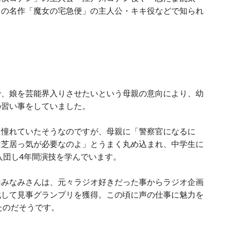
リの名作「魔女の宅急便」の主人公・キキ役などで知られ
で、娘を芸能界入りさせたいという母親の意向により、幼
の習い事をしていました。
に憧れていたそうなのですが、母親に「警察官になるに
は芝居っ気が必要なのよ」とうまく丸め込まれ、中学生に
入団し4年間演技を学んでいます。
山みなみさんは、元々ラジオ好きだった事からラジオ企画
戦して見事グランプリを獲得。この頃に声の仕事に魅力を
たのだそうです。