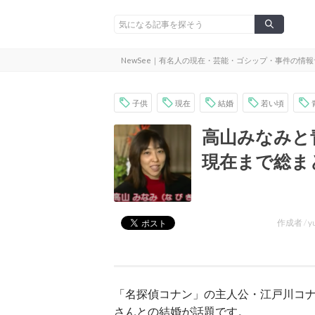
NewSee｜有名人の現在・芸能・ゴシップ・事件の情
子供
現在
結婚
若い頃
高山みなみと
現在まで総ま
作成者 /
y
「名探偵コナン」の主人公・江戸川コ
さんとの結婚が話題です。