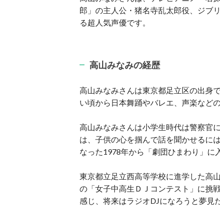
郎」の主人公・猪名寺乱太郎役、ジブ
る超人気声優です。
高山みなみの経歴
高山みなみさんは東京都足立区の出身
い頃から日本舞踊やバレエ、声楽など
高山みなみさんは小学生時代は警察官
は、子供の心を掴んで話を聞かせるに
なった1978年から「劇団ひまわり」に
東京都立足立西高等学校に進学した高
の「女子中高生ＤＪコンテスト」に挑
感じ、将来はラジオDJになろうと夢見