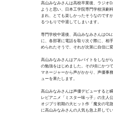
高山みなみさんは高校卒業後、ラジオD
ようと思い、日本工学院専門学校演劇
まれ、とても楽しかったそうなのです
るつもりで中退してしまいます。
専門学校中退後、高山みなみさんはOL
に、各部署に電話を取り次ぐ際に、相
められたそうで、それが次第に自信に変
高山みなみさんはアルバイトをしなが
の勉強をはじめました。その頃にかつて
マネージャーから声がかかり、声優事務
ューを果たします。
高山みなみさんは声優デビューすると瞬
レビアニメ「ミスター味っ子」の主人公
オジブリ初期の大ヒット作「魔女の宅
に高山みなみさんの人気も急上昇して