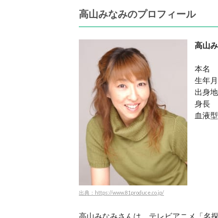
高山みなみのプロフィール
高山み
本名
生年月
出身地
身長 
血液型
出典：https://www.81produce.co.jp/
高山みなみさんは、テレビアニメ「名