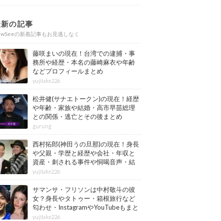
最新の記事
ewSeeの新着記事もお見逃しなく
藤咲まいの現在！台湾での逮捕・事
務所や経歴・本名の藤崎麻衣や年齢
などプロフィールまとめ
yujitake226
松井健(サナエトークン)の現在！経歴
や年齢・家族や結婚・高市早苗総理
との関係・逃亡とその後まとめ
gurung
西村拓郎(神田うの旦那)の現在！身長
や父親・学歴と経歴や会社・年収と
資産・刺される事件や恫喝音声・結
婚と子供や自宅・脳梗塞の病気もま
yujitake226
とめ
サマンサ・フリソンは中村敬斗の彼
女？身長やタトゥー・箱根旅行など
匂わせ・InstagramやYouTubeもまと
め
yujitake226