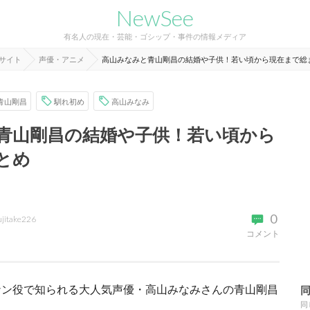
NewSee
有名人の現在・芸能・ゴシップ・事件の情報メディア
報サイト
声優・アニメ
高山みなみと青山剛昌の結婚や子供！若い頃から現在まで総
青山剛昌
馴れ初め
高山みなみ
青山剛昌の結婚や子供！若い頃から
とめ
0
ujitake226
コメント
ナン役で知られる大人気声優・高山みなみさんの青山剛昌
同