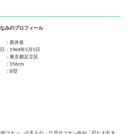
なみのプロフィール
 ：新井泉
日：1964年5月5日
 ：東京都足立区
：156cm
 ：B型
探偵コナン」の主人公・江戸川コナン役や「忍たま乱太