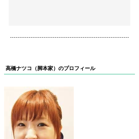
----------------------------------------------------------------
高橋ナツコ（
脚本家）
のプロフィール