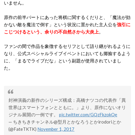
いません。
原作の前半パートにあった将棋に関するくだりと、「魔法が効
かない敵を魔法で倒す」という状況に置かれた主人公を
強引に
こじつけるという、余りの不自然さから大炎上
。
ファンの間で作品を象徴するセリフとして語り継がれるように
なり、公式スペシャルライブイベントにおいても揶揄するよう
に、「まるでライブだな」という副題が使用されていまし
た。
封神演義の新作のシリーズ構成：高橋ナツコの代表作「異
世界はスマートフォンとともに。」より、原作にないオリ
ジナル展開の一例です。
pic.twitter.com/GQzFkzokQe
— ちきちきチャンネル@型月とかなろうとかirodoriとか
(@FateTKTK)
November 1, 2017