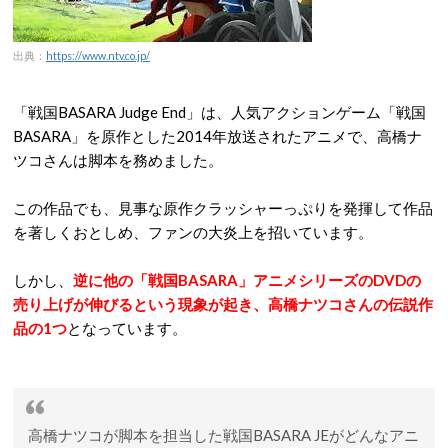
出典：
https://www.ntv.co.jp/
「戦国BASARA Judge End」は、人気アクションゲーム「戦国
BASARA」を原作とした2014年放送されたアニメで、
高橋ナ
ツコさんは脚本を務めました。
この作品でも、見事な原作クラッシャーっぷりを発揮して作品
を著しくおとしめ、ファンの大炎上を招いています。
しかし、
逆に他の「戦国BASARA」アニメシリーズのDVDの
売り上げが伸びるという現象が起き、高橋ナツコさんの伝説作
品の1つ
となっています。
高橋ナツコが脚本を担当した戦国BASARA JEがどんなアニ