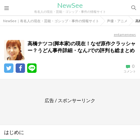
NewSee
有名人の現在・芸能・ゴシップ・事件の情報サイト
NewSee｜有名人の現在・芸能・ゴシップ・事件の情報サイト
声優・アニメ
高
entamenews
高橋ナツコ(脚本家)の現在！なぜ原作クラッシャ
ー？うどん事件詳細・なんJでの評判も総まとめ
0
コメント
広告 / スポンサーリンク
はじめに