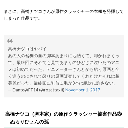
まさに、高橋ナツコさんが原作クラッシャーの本領を発揮して
しまった作品です。
高橋ナツコはヤバイ
あの人の咎狗の血の脚本あまりにも酷くて、叩かれまくっ
て、最終回にそれでも見てあまりのひどさに泣いたのアニ
メは初めてだった。アニメーターさんとかも酷く原画と全
く違うのにされて怒りの原画販売してくれたけどそれは超
美麗だった。最終回に乳首に毛が3本は絶対に許さない。
— Dante@FF14 (@rozettaxii)
November 1, 2017
高橋ナツコ（
脚本家）
の原作クラッシャー被害作品③
ぬらりひょんの孫