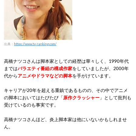
出典：
https://www.tv-ranking.com/
高橋ナツコさんは
脚本家としての経歴は華々しく、1990年代
までは
バラエティ番組の構成作家
をしていましたが、2000年
代から
アニメやドラマなどの脚本
を手がけています。
キャリアが20年を超える重鎮であるものの、その中でアニメ
の脚本においてはたびたび「
原作クラッシャー
」として批判も
受けているのも事実です。
高橋ナツコさんほど、炎上脚本家は他にいないかもしれませ
ん。