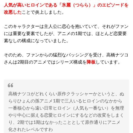
人気が高いヒロインである「氷麗（つらら）」のエピソードを
改悪した
ことで炎上しました。
このキャラクターは主人公に恋心を抱いていて、それがファン
には重要な要素でしたが、アニメの1期では、ほとんど恋愛要
素なしの構成になっていました。
そのため、ファンからの猛烈なバッシングを受け、高橋ナツコ
さんは2期目のアニメではシリーズ構成を
降板
しています。
高橋ナツコがどれくらい原作クラッシャーかというと、ぬ
らりひょんの孫アニメ1期で三人いるヒロインのなかから
一番核心から遠い日常ヒロイン（人気も一番ない）を無理
やり中心に据える恋愛ヒロインにするなどの改変をしまく
り、2期では1期はなかったこととして原作通りにアニメ
化されたレベルですわ