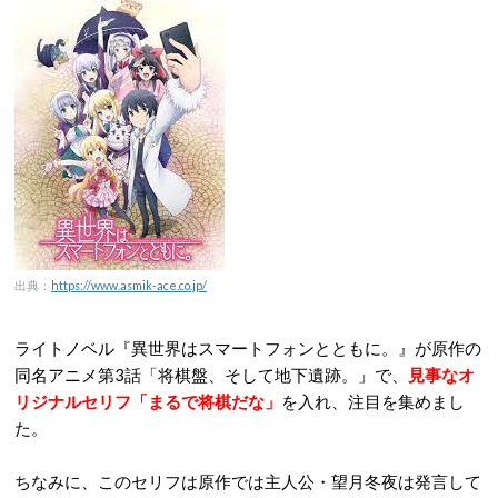
出典：
https://www.asmik-ace.co.jp/
ライトノベル『異世界はスマートフォンとともに。』が原作の
同名アニメ
第3話「将棋盤、そして地下遺跡。」で、
見事なオ
リジナルセリフ「まるで将棋だな」
を入れ、注目を集めまし
た。
ちなみに、このセリフは原作では主人公・望月冬夜は発言して