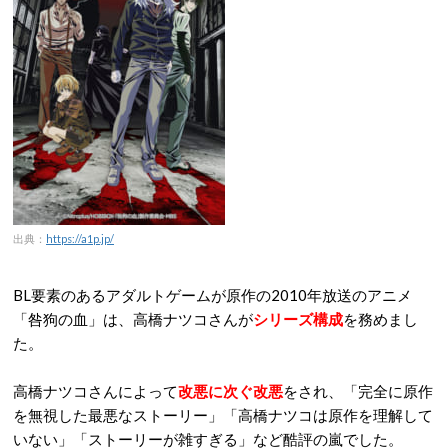
出典：
https://a1p.jp/
BL要素のあるアダルトゲームが原作の2010年放送のアニメ
「咎狗の血」は、高橋ナツコさんが
シリーズ構成
を務めまし
た。
高橋ナツコさんによって
改悪に次ぐ改悪
をされ、「完全に原作
を無視した最悪なストーリー」「高橋ナツコは原作を理解して
いない」「ストーリーが雑すぎる」など酷評の嵐でした。