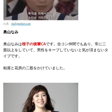
出典：
dailymotion.com
奥山なみ
奥山なみは
桜子の後輩CA
です。合コン仲間でもあり、常に二
股以上をしていて、男性をキープしていないと気が済まないタ
イプです。
粕屋と花房の二股をかけていました。