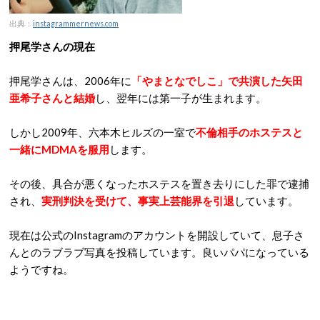
出典：
instagrammernews.com
押尾学さんの現在
押尾学さんは、2006年に
「やまとなでしこ」で共演した矢田
亜希子さんと結婚
し、翌年には第一子が生まれます。
しかし2009年、六本木ヒルズの一室で
不倫相手のホステスと
一緒にMDMAを服用
します。
その後、具合が悪くなったホステスを置き去りにした罪で逮捕
され、
実刑判決を受けて、事実上芸能界を引退
しています。
現在は公式のInstagramのアカウントを開設していて、息子さ
んとのラブラブ写真を投稿しています。良いパパになっている
ようですね。