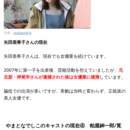
出典：
realsound.jp
矢田亜希子さんの現在
矢田亜希子さんは、現在でも女優業を続けています。
2007年に第一子を出産後、芸能活動を控えていましたが、
元
旦那・押尾学さんが逮捕された後は女優業に復帰
しています。
脇役での出演が多いですが、美貌は当時と変わらず、正統派の
美人女優です。
やまとなでしこのキャストの現在④ 粕屋紳一郎/筧