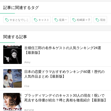
記事に関連するタグ
やまとなでしこ
キャスト
堤真一
松嶋菜々子
現在
関連する記事
古畑任三郎の名作＆ゲストの人気ランキング24選
【最新版】
Aimy
日本の恋愛ドラマおすすめランキング60選！歴代の
人気作品まとめ【最新版】
risa
ブラッディマンデイのキャスト30人の現在！呪いで
死去する俳優が続出？噂と真相を徹底紹介【最新版】
gurung