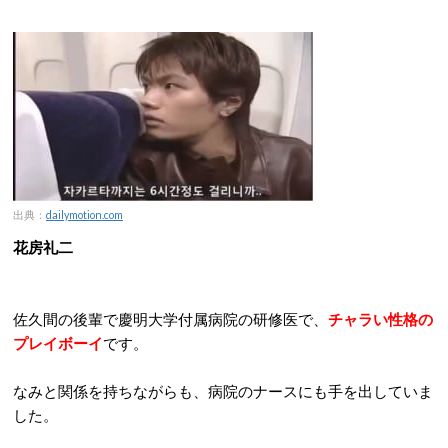
出典：
dailymotion.com
花房礼二
佐久間の後輩で慶明大学付属病院の研修医で、
チャラい性格の
プレイボーイ
です。
なみと関係を持ちながらも、病院のナースにも手を出していま
した。