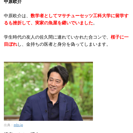
中原欧介
中原欧介は、
数学者としてマサチューセッツ工科大学に留学す
るも挫折して、実家の魚屋を継いでいました
。
学生時代の友人の佐久間に連れていかれた合コンで、
桜子に一
目ぼれ
し、金持ちの医者と身分を偽ってしまいます。
出典：
mbs.jp