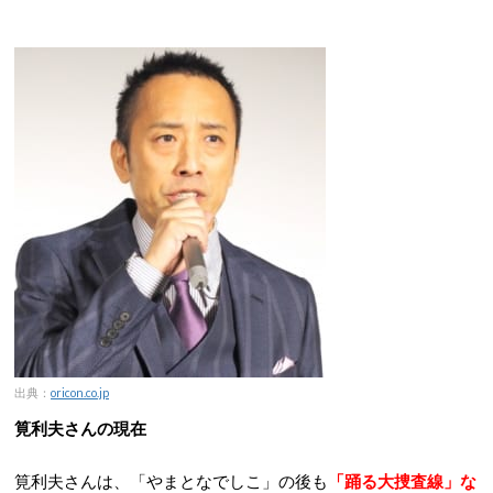
出典：
oricon.co.jp
筧利夫さんの現在
筧利夫さんは、「やまとなでしこ」の後も
「踊る大捜査線」な