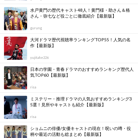
水戸黄門の歴代キャスト48人！黄門様・助さん＆格
さん・弥七など役ごとに徹底紹介【最新版】
gurung
大河ドラマ歴代視聴率ランキングTOP55！人気の名
作【最新版】
yujitake226
日本の学園・青春ドラマのおすすめランキング歴代人
気TOP60【最新版】
risa
ミステリー・推理ドラマの人気おすすめランキング3
5選！見所やキャストも紹介【最新版】
risa
ショムニの俳優/女優キャストの現在！呪いの噂・役
柄や最近の活動も総まとめ【最新版】