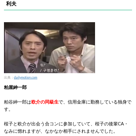
利夫
出典：
dailymotion.com
粕屋紳一郎
粕谷紳一郎は
欧介の同級生
で、信用金庫に勤務している独身で
す。
桜子と欧介が出会う合コンに参加していて、桜子の後輩CA・
なみに惚れますが、なかなか相手にされませんでした。