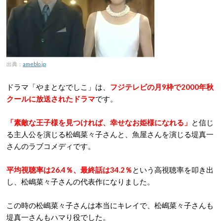
出典：
ameblo.jp
ドラマ「やまとなでしこ」は、
フジテレビの月9枠で2000年秋
クールに放送されたドラマ
です。
「素敵な王子様を見つければ、幸せなお姫様になれる」
と信じ
る主人公を演じる松嶋菜々子さんと、魚屋さんを演じる堤真一
さんのラブコメディです。
平均視聴率は26.4％、最終話は34.2％
という高視聴率を叩き出
し、松嶋菜々子さんの代表作になりました。
この時の松嶋菜々子さんは本当にキレイで、松嶋菜々子さんも
堤真一さんもハマり役でした。