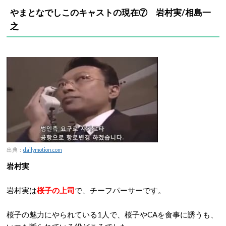
やまとなでしこのキャストの現在⑦ 岩村実/相島一
之
出典：
dailymotion.com
岩村実
岩村実は
桜子の上司
で、チーフパーサーです。
桜子の魅力にやられている1人で、桜子やCAを食事に誘うも、