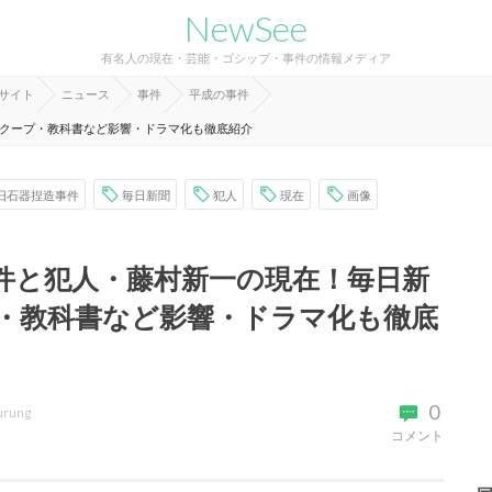
NewSee
有名人の現在・芸能・ゴシップ・事件の情報メディア
報サイト
ニュース
事件
平成の事件
クープ・教科書など影響・ドラマ化も徹底紹介
旧石器捏造事件
毎日新聞
犯人
現在
画像
件と犯人・藤村新一の現在！毎日新
・教科書など影響・ドラマ化も徹底
0
urung
コメント