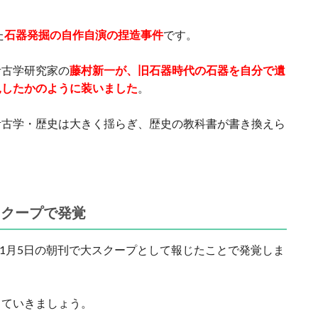
た
石器発掘の自作自演の捏造事件
です。
考古学研究家の
藤村新一が、旧石器時代の石器を自分で遺
見したかのように装いました
。
考古学・歴史は大きく揺らぎ、歴史の教科書が書き換えら
スクープで発覚
11月5日の朝刊で大スクープとして報じたことで発覚しま
っていきましょう。