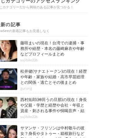
同じカテゴリーのアクセスランキング
じカテゴリーだから興味のある記事が見つかる！
最新の記事
ewSeeの新着記事もお見逃しなく
藤咲まいの現在！台湾での逮捕・事
務所や経歴・本名の藤崎麻衣や年齢
などプロフィールまとめ
yujitake226
松井健(サナエトークン)の現在！経歴
や年齢・家族や結婚・高市早苗総理
との関係・逃亡とその後まとめ
gurung
西村拓郎(神田うの旦那)の現在！身長
や父親・学歴と経歴や会社・年収と
資産・刺される事件や恫喝音声・結
婚と子供や自宅・脳梗塞の病気もま
yujitake226
とめ
サマンサ・フリソンは中村敬斗の彼
女？身長やタトゥー・箱根旅行など