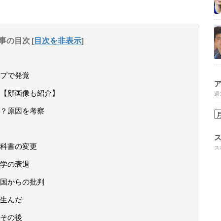
事の目次
[
目次を非表示
]
プで発覚
【顔画像も紹介】
過
？原因を考察
科書の変更
ス
学の衰退
国からの批判
生んだ
その後