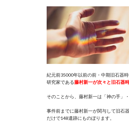
紀元前35000年以前の前・中期旧石器
研究家である
藤村新一が次々と旧石器
そのことから、藤村新一は「神の手」
事件前までに藤村新一が関与して旧石
だけで148遺跡にものぼります。