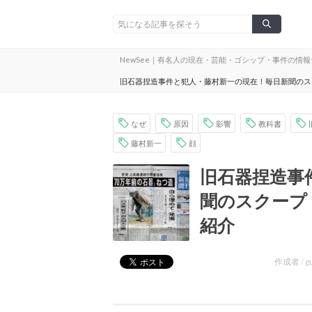
NewSee｜有名人の現在・芸能・ゴシップ・事件の情
旧石器捏造事件と犯人・藤村新一の現在！毎日新聞のス
なぜ
原因
影響
教科書
藤村新一
顔
旧石器捏造事
聞のスクープ
紹介
作成者 /
g