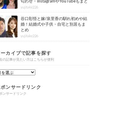
匂わせ・InstagramやYouTubeもまと
め
yujitake226
谷口彰悟と嫁/泉里香の馴れ初めや結
婚！結婚式や子供・自宅と別居もま
とめ
yujitake226
アーカイブで記事を探す
去の記事が見たい方はこちらが便利
スポンサードリンク
ポンサードリンク