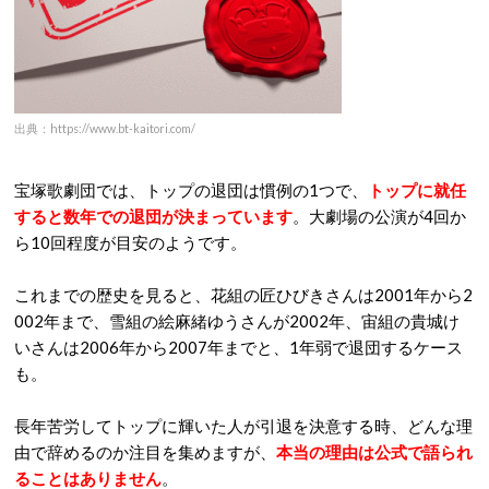
出典：https://www.bt-kaitori.com/
宝塚歌劇団では、トップの退団は慣例の1つで、
トップに就任
すると数年での退団が決まっています
。大劇場の公演が4回か
ら10回程度が目安のようです。
これまでの歴史を見ると、花組の匠ひびきさんは2001年から2
002年まで、雪組の絵麻緒ゆうさんが2002年、宙組の貴城け
いさんは2006年から2007年までと、1年弱で退団するケース
も。
長年苦労してトップに輝いた人が引退を決意する時、どんな理
由で辞めるのか注目を集めますが、
本当の理由は公式で語られ
ることはありません
。