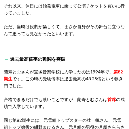
それ以来、休日には始発電車に乗って公演チケットを買いに行
っていました。
ただ、当時は観劇が楽しくて、まさか自身がその舞台に立つな
んて思っても見なかったといいます。
過去最高倍率の難関を突破
蘭寿とむさんが宝塚音楽学校に入学したのは1994年で、
第82
期生
です。この時の受験倍率は過去最高の48.25倍という狭き
門でした。
合格できるだけでも凄いことですが、蘭寿とむさんは
首席
の成
績で入学しています。
同じ第82期生には、元雪組トップスターの壮一帆さん、元雪
組トップ娘役の紺野まひるさん、元月組の男役の月船さららさ