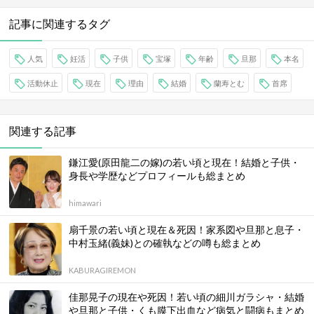
記事に関連するタグ
人気
妊活
子供
宝塚
年齢
旦那
本名
活動休止
現在
理由
結婚
蘭寿とむ
首席
関連する記事
鎌江愛(原田龍二の嫁)の若い頃と現在！結婚と子供・
身長や学歴などプロフィールも総まとめ
himawari
扇千景の若い頃と現在＆死因！家系図や旦那と息子・
中村玉緒(義妹)との確執などの噂も総まとめ
KABURAGIREMON
佳那晃子の現在や死因！若い頃の細川ガラシャ・結婚
や旦那と子供・くも膜下出血など病気と闘病もまとめ