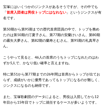
宝塚にはいくつかのジンクスがあるそうですが、その中でも
「
首席入団者は男役トップにはなれない
」というジンクスが有
名です。
第50期から第95期までの歴代首席団員の中で、トップを務め
たのは第50期の汀夏子さん、第77期の安蘭けいさん、第80期
の霧矢大夢さん、第82期の蘭寿とむさん、第95期の礼真琴さ
ん。
こうやって見ると、46人の首席のうちトップになれたのはわ
ずか5人で、かなり低い確率と言えますね。
特に第51から第77期までの26年間は首席からトップが出てお
らず、成績がいかに優秀であってもトップになるのが難しく、
ジンクスになるのも納得です。
また、宝塚歌劇団のデータによると、男役は入団してから12
年目から15年目でトップに就任するケースが多いようです。