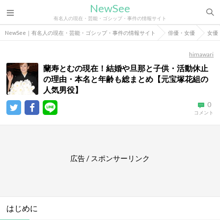
NewSee
有名人の現在・芸能・ゴシップ・事件の情報サイト
NewSee｜有名人の現在・芸能・ゴシップ・事件の情報サイト
俳優・女優
女優
himawari
蘭寿とむの現在！結婚や旦那と子供・活動休止
の理由・本名と年齢も総まとめ【元宝塚花組の
人気男役】
0
コメント
広告 / スポンサーリンク
はじめに