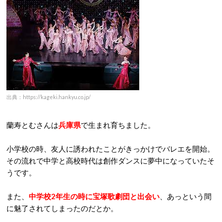
出典：https://kageki.hankyu.co.jp/
蘭寿とむさんは
兵庫県
で生まれ育ちました。
小学校の時、友人に誘われたことがきっかけでバレエを開始。
その流れで中学と高校時代は創作ダンスに夢中になっていたそ
うです。
また、
中学校2年生の時に宝塚歌劇団と出会い
、あっという間
に魅了されてしまったのだとか。