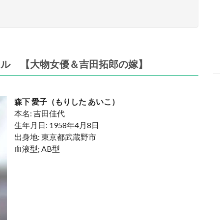
ール 【大物女優＆吉田拓郎の嫁】
森下 愛子（もりした あいこ）
本名: 吉田佳代
生年月日: 1958年4月8日
出身地: 東京都武蔵野市
血液型; AB型