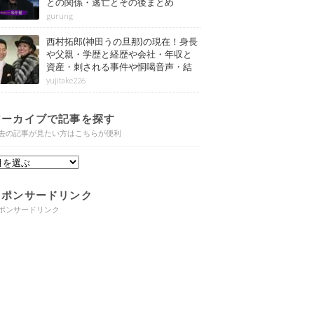
との関係・逃亡とその後まとめ
gurung
西村拓郎(神田うの旦那)の現在！身長
や父親・学歴と経歴や会社・年収と
資産・刺される事件や恫喝音声・結
婚と子供や自宅・脳梗塞の病気もま
yujitake226
とめ
アーカイブで記事を探す
去の記事が見たい方はこちらが便利
スポンサードリンク
ポンサードリンク