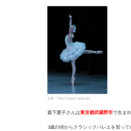
出典：https://www.n-gaku.jp/
森下愛子さんは
東京都武蔵野市
で生ま
3歳の頃からクラシックバレエを習って