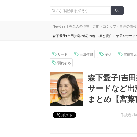
NewSee｜有名人の現在・芸能・ゴシップ・事件の情
森下愛子(吉田拓郎の嫁)の若い頃と現在！身長やサー
サード
吉田拓郎
子供
宮藤官九
馴れ初め
森下愛子(吉
サードなど出
まとめ【宮藤
作成者 /
h