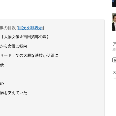
事の目次
[
目次を非表示
]
【大物女優＆吉田拓郎の嫁】
から女優に転向
過
サード」での大胆な演技が話題に
優
ス
め
病を支えていた