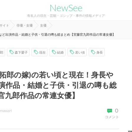
NewSee
有名人の現在・芸能・ゴシップ・事件の情報メディア
報サイト
俳優・女優
女優
ドなど出演作品・結婚と子供・引退の噂も総まとめ【宮藤官九郎作品の常連女優】
郎
森下愛子
現在
結婚
若い頃
身長
田拓郎の嫁)の若い頃と現在！身長や
演作品・結婚と子供・引退の噂も総
官九郎作品の常連女優】
0
imawari
コメント