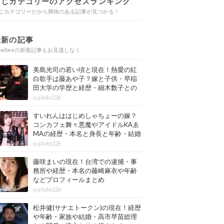
同じカテゴリーのアクセスランキング
じカテゴリーだから興味のある記事が見つかる！
最新の記事
ewSeeの新着記事もお見逃しなく
美島光司の若い頃と現在！熱愛の紅
白歌手は藤あや子？嫁と子供・早稲
田大学の学歴と経歴・細木数子との
確執もまとめ
yujitake226
すいれんははじめしゃちょーの嫁？
コンカフェ舞々悪魔やアイドルKAゑ
MAの経歴・本名と身長と年齢・結婚
情報もまとめ
yujitake226
藤咲まいの現在！台湾での逮捕・事
務所や経歴・本名の藤崎麻衣や年齢
などプロフィールまとめ
yujitake226
松井健(サナエトークン)の現在！経歴
や年齢・家族や結婚・高市早苗総理