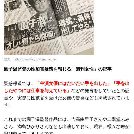
出典：https://www.cyzowoman.com/
園子温監督の性加害疑惑を報じる「週刊女性」の記事
疑惑報道では、
「主演女優にはだいたい手を出した」「手を出
したやつには仕事を与えている」
などの発言をしていたとの証
言や、実際に性被害を受けた女優の告発なども掲載されていま
す。
これまでの園子温監督作品には、吉高由里子さんや二階堂ふみ
さん、満島ひかりさんなども出演しており、現在、様々な噂が
飛び交っているようです。