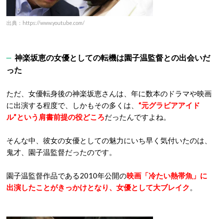
出典：https://www.youtube.com/
神楽坂恵の女優としての転機は園子温監督との出会いだ
った
ただ、女優転身後の神楽坂恵さんは、年に数本のドラマや映画
に出演する程度で、しかもその多くは、
“元グラビアアイド
ル”という肩書前提の役どころ
だったんですよね。
そんな中、彼女の女優としての魅力にいち早く気付いたのは、
鬼才、園子温監督だったのです。
園子温監督作品である2010年公開の
映画「冷たい熱帯魚」に
出演したことがきっかけとなり、女優として大ブレイク
。