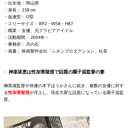
・出生地： 岡山県
・身長： 158 cm
・血液型： O型
・スリーサイズ： B92・W58・H87
・職業： 女優、元グラビアアイドル
・活動期間： 2004年 –
・事務所： 月の石
・肩書： 映画製作会社「シオンプロダクション」社長
神楽坂恵は性加害疑惑で話題の園子温監督の妻
榊英雄監督や俳優の木下ほうかさんに続き、複数の女優に対す
る
性加害疑惑
が浮上し、現在大変な話題になっている園子温監
督。