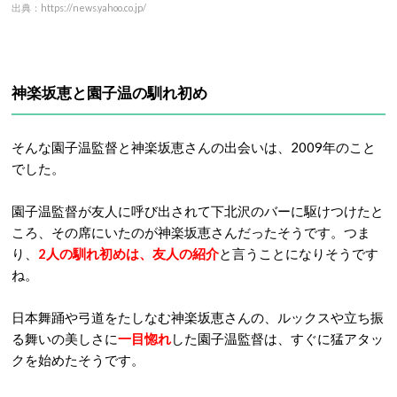
出典：https://news.yahoo.co.jp/
神楽坂恵と園子温の馴れ初め
そんな園子温監督と神楽坂恵さんの出会いは、2009年のこと
でした。
園子温監督が友人に呼び出されて下北沢のバーに駆けつけたと
ころ、その席にいたのが神楽坂恵さんだったそうです。つま
り、
2人の馴れ初めは、友人の紹介
と言うことになりそうです
ね。
日本舞踊や弓道をたしなむ神楽坂恵さんの、ルックスや立ち振
る舞いの美しさに
一目惚れ
した園子温監督は、すぐに猛アタッ
クを始めたそうです。