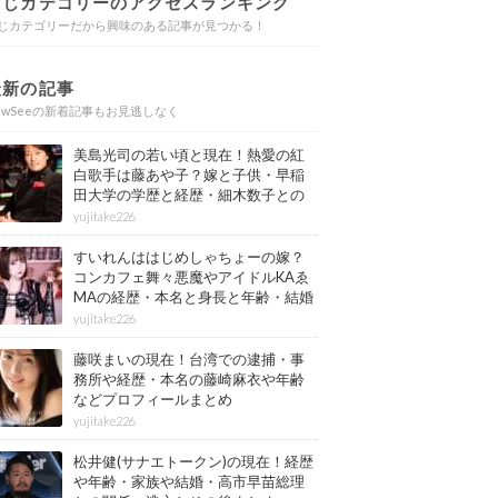
同じカテゴリーのアクセスランキング
じカテゴリーだから興味のある記事が見つかる！
最新の記事
ewSeeの新着記事もお見逃しなく
美島光司の若い頃と現在！熱愛の紅
白歌手は藤あや子？嫁と子供・早稲
田大学の学歴と経歴・細木数子との
確執もまとめ
yujitake226
すいれんははじめしゃちょーの嫁？
コンカフェ舞々悪魔やアイドルKAゑ
MAの経歴・本名と身長と年齢・結婚
情報もまとめ
yujitake226
藤咲まいの現在！台湾での逮捕・事
務所や経歴・本名の藤崎麻衣や年齢
などプロフィールまとめ
yujitake226
松井健(サナエトークン)の現在！経歴
や年齢・家族や結婚・高市早苗総理