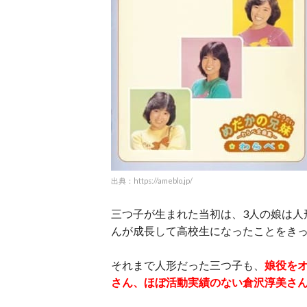
出典：https://ameblo.jp/
三つ子が生まれた当初は、3人の娘は人
んが成長して高校生になったことをき
それまで人形だった三つ子も、
娘役を
さん、ほぼ活動実績のない倉沢淳美さ