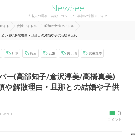
NewSee
有名人の現在・芸能・ゴシップ・事件の情報メディア
報サイト
女性アイドル
昭和の女性アイドル
在！若い頃や解散理由・旦那との結婚や子供も総まとめ
旦那
現在
結婚
若い頃
高橋真美
ー(高部知子/倉沢淳美/高橋真美)
頃や解散理由・旦那との結婚や子供
0
imawari
コメント