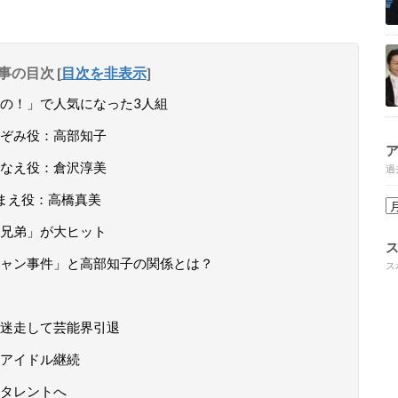
事の目次
[
目次を非表示
]
の！」で人気になった3人組
ぞみ役：高部知子
なえ役：倉沢淳美
過
まえ役：高橋真美
兄弟」が大ヒット
ャン事件」と高部知子の関係とは？
ス
迷走して芸能界引退
アイドル継続
タレントへ