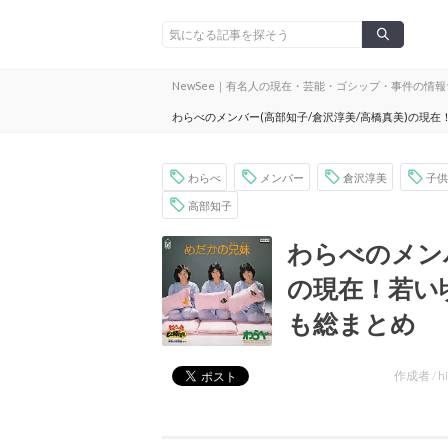
NewSee｜有名人の現在・芸能・ゴシップ・事件の情
わらべのメンバー(高部知子/倉沢淳美/高橋真美)の現
わらべ
メンバー
倉沢淳美
子供
高部知子
わらべのメンバ
の現在！若い
も総まとめ
作成者 /
h