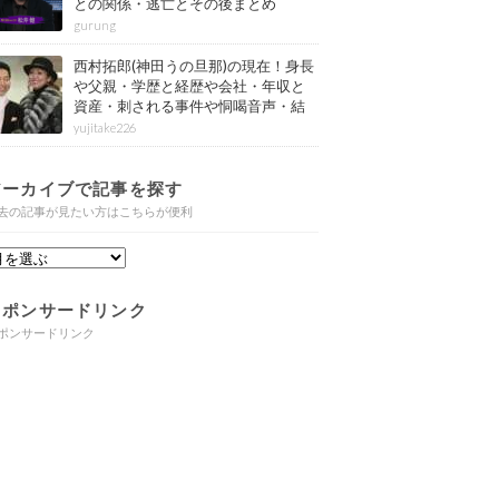
との関係・逃亡とその後まとめ
gurung
西村拓郎(神田うの旦那)の現在！身長
や父親・学歴と経歴や会社・年収と
資産・刺される事件や恫喝音声・結
婚と子供や自宅・脳梗塞の病気もま
yujitake226
とめ
アーカイブで記事を探す
去の記事が見たい方はこちらが便利
スポンサードリンク
ポンサードリンク