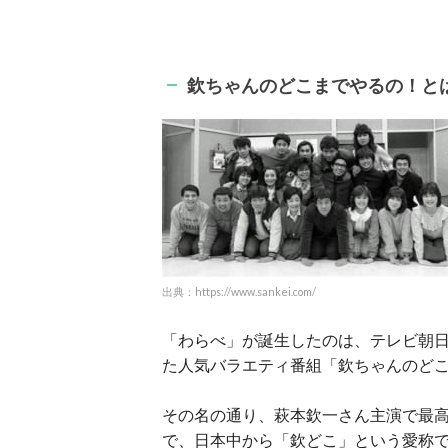
欽ちゃんのどこまでやるの！と
出典：https://www.sankei.com/
「わらべ」が誕生したのは、テレビ朝日で1
た人気バラエティ番組「欽ちゃんのど
その名の通り、萩本欽一さん主演で最高
で、日本中から「欽どこ」という愛称