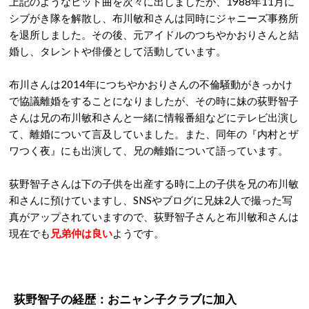
上記のようなヒット曲を次々に出しましたが、1988年11月に
シブがき隊を解散し、布川敏和さんは同時にジャニーズ事務所
を退所しました。その後、元アイドルのつちやかおりさんと結
婚し、タレントや俳優として活動しています。
布川さんは2014年につちやかおりさんの不倫騒動がきっかけ
で協議離婚をすることになりましたが、その時に妹の荻野智子
さんは兄の布川敏和さんと一緒に情報番組などにテレビ出演し
て、離婚について言及していました。また、同年の『内村とザ
ワつく夜』にも出演して、兄の離婚について語っています。
荻野智子さんは下の子供を出産する時に上の子供を兄の布川敏
和さんに預けていますし、SNSやブログに兄妹2人で撮った写
真がアップされていますので、荻野智子さんと布川敏和さんは
現在でも
兄弟仲は良い
ようです。
荻野智子の経歴：おニャン子クラブに加入