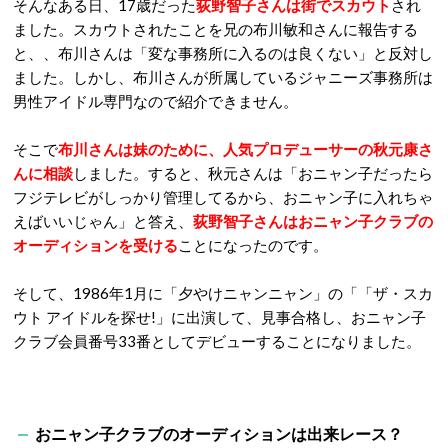
そんなある日、17歳だった
荻野智子さんは街でスカウト
され
ました。スカウトされたことを兄の布川敏和さんに報告する
と、、布川さんは「変な事務所に入るのは良くない」と反対し
ました。しかし、布川さんが所属しているジャニーズ事務所は
男性アイドル専門なので紹介できません。
そこで
布川さんは妹のために、人気プロデューサーの秋元康さ
んに相談
しました。すると、秋元さんは「おニャン子だったら
フジテレビがしっかり管理してるから、おニャン子に入れちゃ
えばいいじゃん」と答え、
荻野智子さんはおニャン子クラブの
オーディションを受ける
ことになったのです。
そして、1986年1月に「夕やけニャンニャン」の「「ザ・スカ
ウト アイドルを探せ!」に出演して、見事合格し、おニャン子
クラブ会員番号33番としてデビューすることになりました。
おニャン子クラブのオーディションは出来レース？