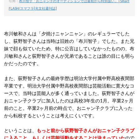
引用：
布川智子「おニャン子のオーディションでは最初から特別扱い」 | Smart
FLASH/スマフラ[光文社週刊誌]
布川敏和さんは「夕焼けニャンニャン」のレギュラーでした
し、荻野智子さんは当時は旧姓の「布川智子」でした。また兄
妹で顔も似ていたため、特に公言はしていなかったものの、布
川敏和さんと荻野智子さんが兄弟であることは誰の目にも明ら
かだったのです。
また、荻野智子さんの最終学歴は明治大学付属中野高校夜間部
卒業です。明治大学付属中野高校夜間部は芸能活動に寛大なコ
ースで、当時は芸能人が多く通っていました。荻野智子さんが
おニャン子クラブに加入したのは高校3年生の1月。卒業2ヶ月
前のこと。卒業2ヶ月前の時点で、おニャン子クラブに入った
から転校するということは考えにくいです。
ということは、
もっと前から荻野智子さんがおニャン子クラブ
に入ること、もしくは芸能活動をすることは決まっていた
ので