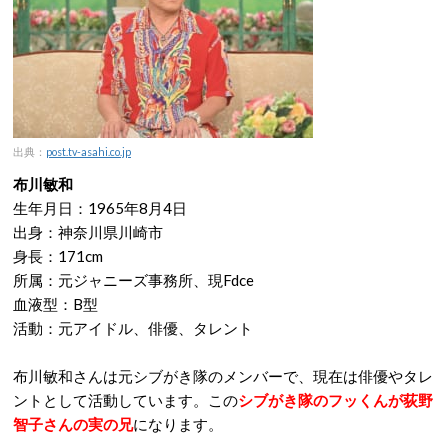
出典：
post.tv-asahi.co.jp
布川敏和
生年月日：1965年8月4日
出身：神奈川県川崎市
身長：171cm
所属：元ジャニーズ事務所、現Fdce
血液型：B型
活動：元アイドル、俳優、タレント
布川敏和さんは元シブがき隊のメンバーで、現在は俳優やタレ
ントとして活動しています。この
シブがき隊のフッくんが荻野
智子さんの実の兄
になります。