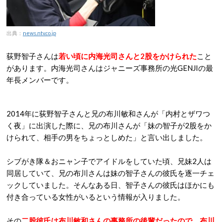
出典：
news.ntv.co.jp
荻野智子さんは
若い頃に内海光司さんと2股をかけられた
こと
があります。内海光司さんはジャニーズ事務所の光GENJIの最
年長メンバーです。
2014年に荻野智子さんと兄の布川敏和さんが「内村とザワつ
く夜」に出演した際に、兄の布川さんが「妹の智子が2股をか
けられて、相手の男をちょっとしめた」と言い出しました。
シブがき隊＆おニャン子でアイドルをしていた頃、兄妹2人は
同居していて、兄の布川さんは妹の智子さんの彼氏を逐一チェ
ックしていました。そんなある日、智子さんの彼氏はほかにも
付き合っている女性がいるという情報が入りました。
その
二股彼氏は布川敏和さんの事務所の後輩だったので、布川