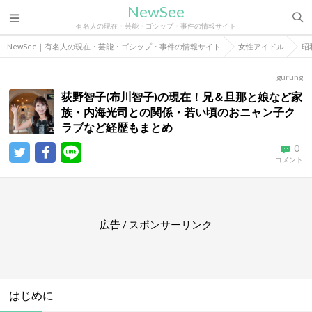
NewSee
有名人の現在・芸能・ゴシップ・事件の情報サイト
NewSee｜有名人の現在・芸能・ゴシップ・事件の情報サイト
女性アイドル
昭
gurung
荻野智子(布川智子)の現在！兄＆旦那と娘など家
族・内海光司との関係・若い頃のおニャン子ク
ラブなど経歴もまとめ
0
コメント
広告 / スポンサーリンク
はじめに