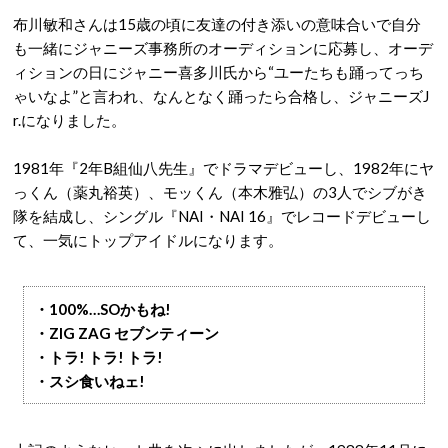
布川敏和さんは15歳の頃に友達の付き添いの意味合いで自分
も一緒にジャニーズ事務所のオーディションに応募し、オーデ
ィションの日にジャニー喜多川氏から“ユーたちも踊ってっち
ゃいなよ”と言われ、なんとなく踊ったら合格し、ジャニーズJ
r.になりました。
1981年『2年B組仙八先生』でドラマデビューし、1982年にヤ
っくん（薬丸裕英）、モッくん（本木雅弘）の3人でシブがき
隊を結成し、シングル『NAI・NAI 16』でレコードデビューし
て、一気にトップアイドルになります。
・100%…SOかもね!
・ZIG ZAG セブンティーン
・トラ! トラ! トラ!
・スシ食いねェ!