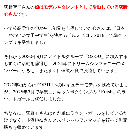
荻野智子さんの
娘はモデルやタレントとして活動している荻野
心さん
です。
小学校高学年の頃から芸能界を志望していた心さんは、“日本
一かわいい女子中学生”を決める「JCミスコン2018」で準グラ
ンプリを受賞しました。
それから2020年8月にアイドルグループ「OS☆U」に加入する
もすぐに活動を辞退し、2024年にドリームシンフォニーのメ
ンバーになるも、またすぐに体調不良で脱退しています。
2022年頃からはPOPTEENのレギュラーモデルを務めていまし
が、2025年3月で卒業し、キックボクシングの「Krush」のラ
ウンドガールに就任しました。
ちなみに、荻野心さんはただ単にラウンドガールをしているだ
けでなく、小浜桃奈さんとスペシャルワンマッチを行って判定
勝ちを収めています。