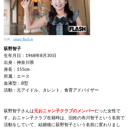
出典：
smart-flash.jp
荻野智子
生年月日：1968年8月30日
出身：神奈川県
身長：155cm
所属：エース
血液型：B型
活動：元アイドル、タレント、食育アドバイザー
荻野智子さんは
元おニャン子クラブのメンバー
だった女性で
す。おニャン子クラブ在籍時は、旧姓の布川智子という名前で
活動をしていて、結婚後に荻野智子という名前に変わりまし