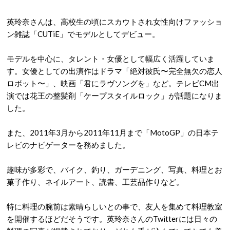
英玲奈さんは、高校生の頃にスカウトされ女性向けファッショ
ン雑誌「CUTiE」でモデルとしてデビュー。
モデルを中心に、タレント・女優として幅広く活躍していま
す。女優としての出演作はドラマ「絶対彼氏〜完全無欠の恋人
ロボット〜」、映画「君にラヴソングを」など。テレビCM出
演では花王の整髪剤「ケープスタイルロック」が話題になりま
した。
また、2011年3月から2011年11月まで「MotoGP」の日本テ
レビのナビゲーターを務めました。
趣味が多彩で、バイク、釣り、ガーデニング、写真、料理とお
菓子作り、ネイルアート、読書、工芸品作りなど。
特に料理の腕前は素晴らしいとの事で、友人を集めて料理教室
を開催するほどだそうです。英玲奈さんのTwitterには日々の