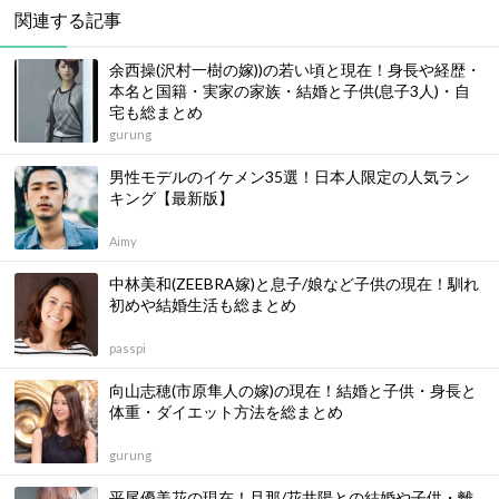
関連する記事
余西操(沢村一樹の嫁))の若い頃と現在！身長や経歴・
本名と国籍・実家の家族・結婚と子供(息子3人)・自
宅も総まとめ
gurung
男性モデルのイケメン35選！日本人限定の人気ラン
キング【最新版】
Aimy
中林美和(ZEEBRA嫁)と息子/娘など子供の現在！馴れ
初めや結婚生活も総まとめ
passpi
向山志穂(市原隼人の嫁)の現在！結婚と子供・身長と
体重・ダイエット方法を総まとめ
gurung
平尾優美花の現在！旦那/花井陽との結婚や子供・離