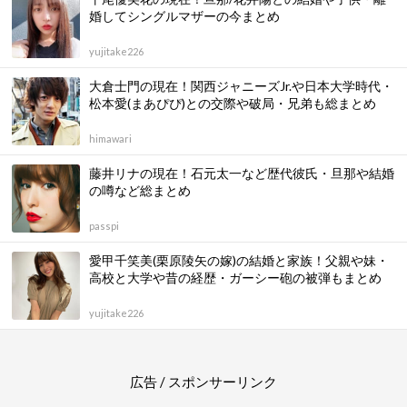
婚してシングルマザーの今まとめ
yujitake226
大倉士門の現在！関西ジャニーズJr.や日本大学時代・
松本愛(まあぴぴ)との交際や破局・兄弟も総まとめ
himawari
藤井リナの現在！石元太一など歴代彼氏・旦那や結婚
の噂など総まとめ
passpi
愛甲千笑美(栗原陵矢の嫁)の結婚と家族！父親や妹・
高校と大学や昔の経歴・ガーシー砲の被弾もまとめ
yujitake226
広告 / スポンサーリンク