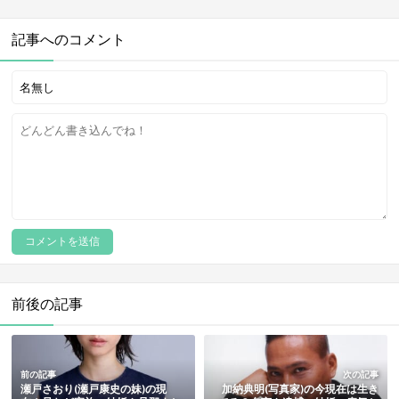
記事へのコメント
前後の記事
前の記事
次の記事
瀬戸さおり(瀬戸康史の妹)の現
加納典明(写真家)の今現在は生き