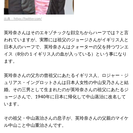
出典：https://twitter.com/
英玲奈さんはそのエキゾチックな顔立ちからハーフでは？と言
われていますが、実際には祖父のジョージさんがイギリス人と
日本人のハーフで、英玲奈さんはクォーターの父を持つワンエ
イス（8分の１イギリス人の血が入っている）という事になり
ます。
英玲奈さんの父方の曾祖父にあたるイギリス人、ロジャー・ジ
ュリアス・イングロットさんは日本人女性の中山安乃さんと結
婚。その三男として生まれたのが英玲奈さんの祖父にあたるジ
ョージさんで、1940年に日本に帰化して中山蒸治に改名して
います。
その祖父・中山蒸治さんの息子が、英玲奈さんの父親のマイケ
ル中山こと中山重治さんです。