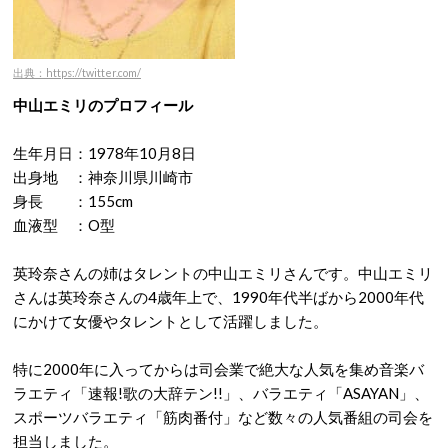
出典：https://twitter.com/
中山エミリのプロフィール
生年月日：1978年10月8日
出身地 ：神奈川県川崎市
身長 ：155cm
血液型 ：O型
英玲奈さんの姉はタレントの中山エミリさんです。中山エミリ
さんは英玲奈さんの4歳年上で、1990年代半ばから2000年代
にかけて女優やタレントとして活躍しました。
特に2000年に入ってからは司会業で絶大な人気を集め音楽バ
ラエティ「速報!歌の大辞テン!!」、バラエティ「ASAYAN」、
スポーツバラエティ「筋肉番付」など数々の人気番組の司会を
担当しました。