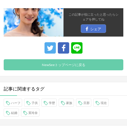
この記事が役に立ったと思ったら
シ
ェア
を押してね
シェア
NewSeeトップページに戻る
記事に関連するタグ
ハーフ
子供
学歴
家族
旦那
現在
結婚
英玲奈