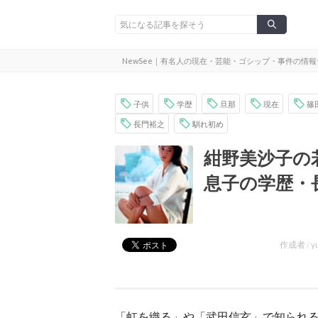
NewSee｜有名人の現在・芸能・ゴシップ・事件の情
子供
学歴
旦那
現在
篠
長門裕之
馴れ初め
紺野美沙子の
息子の学歴・
作成者 /
y
「虹を織る」や「武田信玄」で知られ