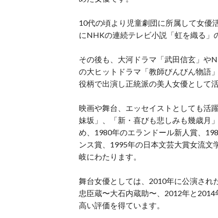
10代の頃より児童劇団に所属して女優
にNHKの連続テレビ小説「虹を織る」
その後も、大河ドラマ「武田信玄」やN
の大ヒットドラマ「教師びんびん物語」
役柄で出演し正統派の美人女優として
映画や舞台、エッセイストとしても活躍
妹坂」、「新・喜びも悲しみも幾歳月
め、1980年のエランドール新人賞、1
ンス賞、1995年の日本文芸大賞女流文
岐にわたります。
舞台女優としては、2010年に公演さ
忠臣蔵〜大石内蔵助〜、2012年と201
高い評価を得ています。