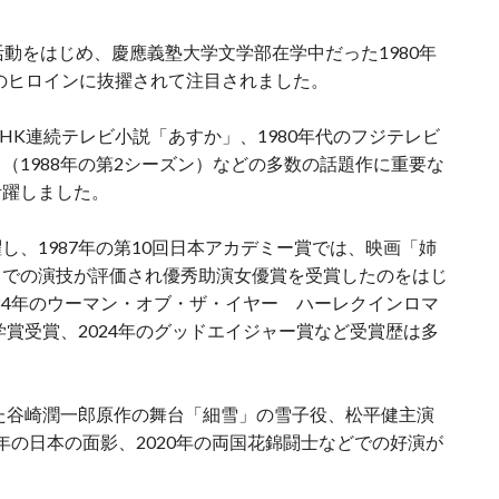
活動をはじめ、慶應義塾大学文学部在学中だった1980年
のヒロインに抜擢されて注目されました。
HK連続テレビ小説「あすか」、1980年代のフジテレビ
（1988年の第2シーズン）などの多数の話題作に重要な
活躍しました。
し、1987年の第10回日本アカデミー賞では、映画「姉
」での演技が評価され優秀助演女優賞を受賞したのをはじ
984年のウーマン・オブ・ザ・イヤー ハーレクインロマ
学賞受賞、2024年のグッドエイジャー賞など受賞歴は多
れた谷崎潤一郎原作の舞台「細雪」の雪子役、松平健主演
4年の日本の面影、2020年の両国花錦闘士などでの好演が