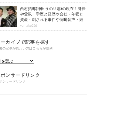
西村拓郎(神田うの旦那)の現在！身長
や父親・学歴と経歴や会社・年収と
資産・刺される事件や恫喝音声・結
婚と子供や自宅・脳梗塞の病気もま
yujitake226
とめ
アーカイブで記事を探す
去の記事が見たい方はこちらが便利
スポンサードリンク
ポンサードリンク