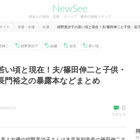
NewSee
有名人の現在・芸能・ゴシップ・事件の情報メディア
報サイト
俳優・女優
女優
紺野美沙子の若い頃と現在！夫/篠田伸二と子供・息
田伸二
紺野美沙子
結婚
自宅
若い頃
若い頃と現在！夫/篠田伸二と子供・
長門裕之の暴露本などまとめ
0
ujitake226
コメント
同
る美人女優の紺野美沙子さんは氷見市副市長の篠田伸二さ