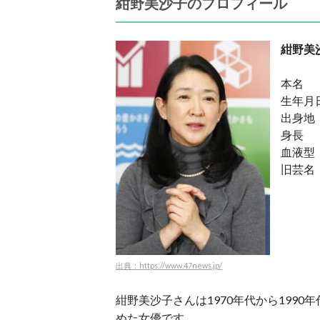
紺野美沙子のプロフィール
紺野美
本名 
生年月日
出身地
身長 
血液型
旧芸名
出典：https://www.47news.jp/
紺野美沙子さんは1970年代から199
めた女優です。