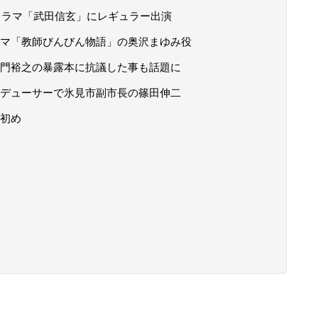
ドラマ「武田信玄」にレギュラー出演
マ「教師びんびん物語」の奥沢まゆみ役
門裕之の暴露本に抗議した事も話題に
デューサーで氷見市副市長の篠田伸二
初め