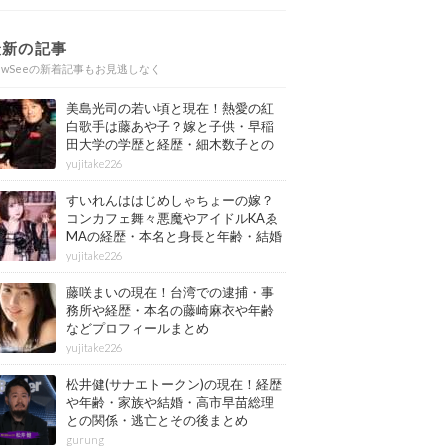
最新の記事
ewSeeの新着記事もお見逃しなく
美島光司の若い頃と現在！熱愛の紅
白歌手は藤あや子？嫁と子供・早稲
田大学の学歴と経歴・細木数子との
確執もまとめ
yujitake226
すいれんははじめしゃちょーの嫁？
コンカフェ舞々悪魔やアイドルKAゑ
MAの経歴・本名と身長と年齢・結婚
情報もまとめ
yujitake226
藤咲まいの現在！台湾での逮捕・事
務所や経歴・本名の藤崎麻衣や年齢
などプロフィールまとめ
yujitake226
松井健(サナエトークン)の現在！経歴
や年齢・家族や結婚・高市早苗総理
との関係・逃亡とその後まとめ
gurung