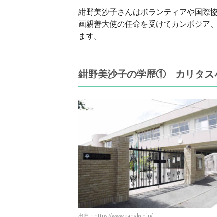
紺野美沙子さんはボランティアや国際協
画親善大使の任命を受けてカンボジア
ます。
紺野美沙子の学歴① カリタス
出典：https://www.kanaloco.jp/