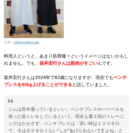
出典：
nikkansports.com
料理人というと、あまり筋骨隆々というイメージはないかもし
れません。でも、
坂井宏行さんは筋肉がすごい
んです。
坂井宏行さんは2024年で82歳になりますが、現在でも
ベンチ
プレスを80kg上げることができる
と話していました。
ジムは長年通っているといい、ベンチプレスやバーベルを
使った筋トレをしているという。現在も週２回のトレーニ
ングはかかさず、ベンチプレスは「若い時は１２０キロ
で、今は８０キロぐらい“しか”あげられないですよね」と