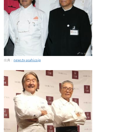
出典：
news.tv-asahi.co.jp