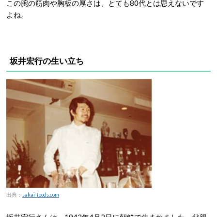
この腕の筋肉や胸板の厚さは、とても80代とは思えないです
よね。
坂井宏行の生い立ち
出典：
sakai-foods.com