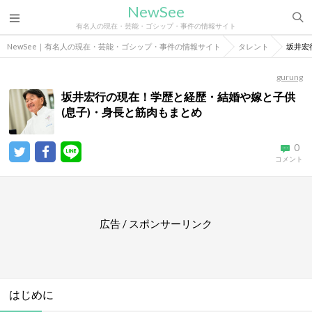
NewSee
有名人の現在・芸能・ゴシップ・事件の情報サイト
NewSee｜有名人の現在・芸能・ゴシップ・事件の情報サイト
タレント
坂井宏
gurung
坂井宏行の現在！学歴と経歴・結婚や嫁と子供
(息子)・身長と筋肉もまとめ
0
コメント
広告 / スポンサーリンク
はじめに