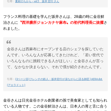
引用：
素材のちから – vol.5 坂井 宏行 さん
フランス料理の基礎を学んだ坂井さんは、28歳の時に金谷鮮
治さんに
〝西洋膳所ジョンカナヤ麻布〟の初代料理長に抜擢
さ
れました。
金谷さんは西麻布にオープンする店のシェフを探していた
んです。いろんな人が応募してきたけれど、「若い世代で
いろんなものに挑戦できる人がほしい」と金谷さんが言っ
て、なかなか決まらない。それで僕が紹介されたんです。
引用：
(3ページ目)フレンチの鉄人・坂井宏行が涙ながらに語る師匠 | AERA dot.
(アエラドット)
金谷さんは日光金谷ホテル創業者の孫で美食家としても知られ
ている人物です。この金谷鮮治さんは、日本人の胃と舌に合う