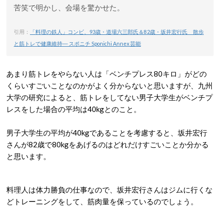
苦笑で明かし、会場を驚かせた。
引用：
「料理の鉄人」コンビ、93歳・道場六三郎氏＆82歳・坂井宏行氏 散歩
と筋トレで健康維持― スポニチ Sponichi Annex 芸能
あまり筋トレをやらない人は「ベンチプレス80キロ」がどの
くらいすごいことなのかがよく分からないと思いますが、九州
大学の研究によると、筋トレをしてない男子大学生がベンチプ
レスをした場合の平均は40kgとのこと。
男子大学生の平均が40kgであることを考慮すると、坂井宏行
さんが82歳で80kgをあげるのはどれだけすごいことか分かる
と思います。
料理人は体力勝負の仕事なので、坂井宏行さんはジムに行くな
どトレーニングをして、筋肉量を保っているのでしょう。