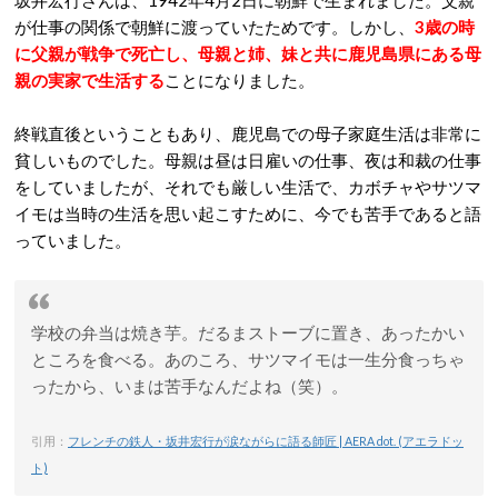
坂井宏行さんは、1942年4月2日に朝鮮で生まれました。父親
が仕事の関係で朝鮮に渡っていたためです。しかし、
3歳の時
に父親が戦争で死亡し、母親と姉、妹と共に鹿児島県にある母
親の実家で生活する
ことになりました。
終戦直後ということもあり、鹿児島での母子家庭生活は非常に
貧しいものでした。母親は昼は日雇いの仕事、夜は和裁の仕事
をしていましたが、それでも厳しい生活で、カボチャやサツマ
イモは当時の生活を思い起こすために、今でも苦手であると語
っていました。
学校の弁当は焼き芋。だるまストーブに置き、あったかい
ところを食べる。あのころ、サツマイモは一生分食っちゃ
ったから、いまは苦手なんだよね（笑）。
引用：
フレンチの鉄人・坂井宏行が涙ながらに語る師匠 | AERA dot. (アエラドッ
ト)