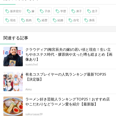
坂井宏行
嫁
子供
学歴
弟子
息子
現在
筋肉
経歴
結婚
自宅
身長
関連する記事
クラウディア(梅宮辰夫の嫁)の若い頃と現在！生い立
ちやホステス時代・膠原病や太った噂も総まとめ【画
像あり】
sumichel
有名コスプレイヤーの人気ランキング最新TOP35
【決定版】
Aimy
ラーメン好き芸能人ランキングTOP25！おすすめ店
やこだわりなどラーメン愛を紹介【最新版】
sakuraaaa39