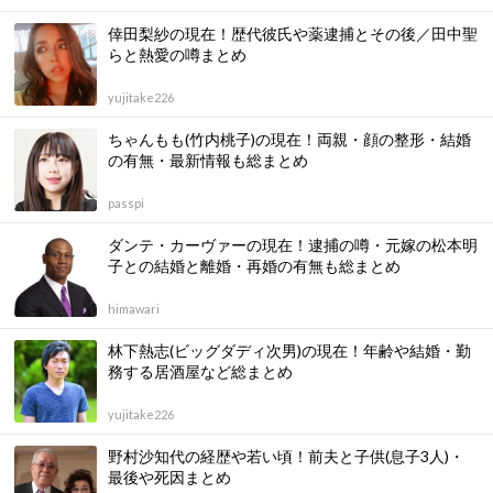
倖田梨紗の現在！歴代彼氏や薬逮捕とその後／田中聖
らと熱愛の噂まとめ
yujitake226
ちゃんもも(竹内桃子)の現在！両親・顔の整形・結婚
の有無・最新情報も総まとめ
passpi
ダンテ・カーヴァーの現在！逮捕の噂・元嫁の松本明
子との結婚と離婚・再婚の有無も総まとめ
himawari
林下熱志(ビッグダディ次男)の現在！年齢や結婚・勤
務する居酒屋など総まとめ
yujitake226
野村沙知代の経歴や若い頃！前夫と子供(息子3人)・
最後や死因まとめ