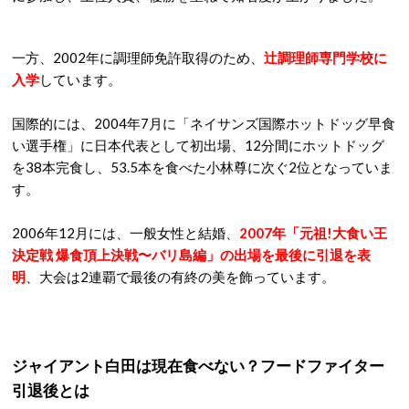
一方、2002年に調理師免許取得のため、
辻調理師専門学校に
入学
しています。
国際的には、2004年7月に「ネイサンズ国際ホットドッグ早食
い選手権」に日本代表として初出場、12分間にホットドッグ
を38本完食し、53.5本を食べた小林尊に次ぐ2位となっていま
す。
2006年12月には、一般女性と結婚、
2007年「元祖!大食い王
決定戦 爆食頂上決戦〜バリ島編」の出場を最後に引退を表
明
、大会は2連覇で最後の有終の美を飾っています。
ジャイアント白田は現在食べない？フードファイター
引退後とは