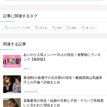
記事に関連するタグ
ジャイアント白田
巨人症
現在
病気
食べない
関連する記事
あいのり人気メンバー35人の現在！衝撃順にランキ
ング【最新版】
Aimy
菊池勲(小倉優子の元旦那)の現在！離婚原因は馬越幸
子との不倫？詳細まとめ
yujitake226
斎藤夏美の現在！結婚や旦那と子供・テラハで性格悪
いと言われた理由まとめ