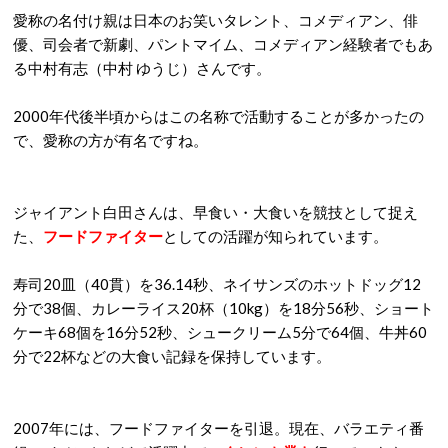
愛称の名付け親は日本のお笑いタレント、コメディアン、俳
優、司会者で新劇、パントマイム、コメディアン経験者でもあ
る中村有志（中村 ゆうじ）さんです。
2000年代後半頃からはこの名称で活動することが多かったの
で、愛称の方が有名ですね。
ジャイアント白田さんは、早食い・大食いを競技として捉え
た、
フードファイター
としての活躍が知られています。
寿司20皿（40貫）を36.14秒、ネイサンズのホットドッグ12
分で38個、カレーライス20杯（10kg）を18分56秒、ショート
ケーキ68個を16分52秒、シュークリーム5分で64個、牛丼60
分で22杯などの大食い記録を保持しています。
2007年には、フードファイターを引退。現在、バラエティ番