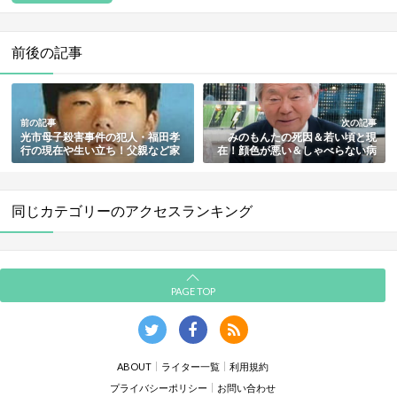
前後の記事
前の記事
次の記事
光市母子殺害事件の犯人・福田孝
みのもんたの死因＆若い頃と現
行の現在や生い立ち！父親など家
在！顔色が悪い＆しゃべらない病
族との関係・死刑判決も総まとめ
気説の真相も総まとめ
同じカテゴリーのアクセスランキング
PAGE TOP
ABOUT
ライター一覧
利用規約
プライバシーポリシー
お問い合わせ