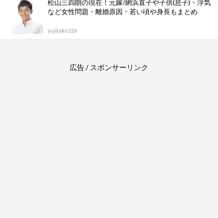
松山三四朗の現在！元嫁/網浜直子や子供(息子)・浮気
など女性問題・離婚原因・若い頃や身長もまとめ
yujitake226
広告 / スポンサーリンク