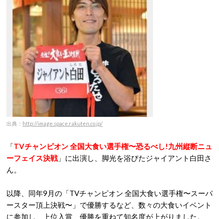
出典：
http://image.space.rakuten.co.jp/
「
TVチャンピオン 全国大食い選手権〜恐るべし!九州縦断ニュ
ーフェイス決戦
」に出演し、脚光を浴びたジャイアント白田さ
ん。
以降、同年9月の「TVチャンピオン 全国大食い選手権〜スーパ
ースター頂上決戦〜」で優勝するなど、数々の大食いイベント
に参加し、上位入賞、優勝を重ねて知名度が上がりました。