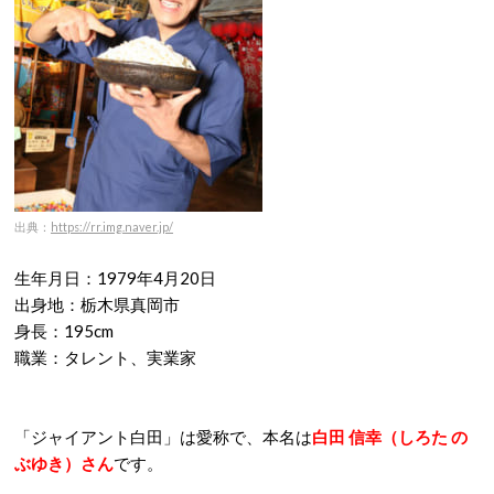
出典：
https://rr.img.naver.jp/
生年月日：1979年4月20日
出身地：栃木県真岡市
身長：195cm
職業：タレント、実業家
「ジャイアント白田」は愛称で、本名は
白田 信幸（しろた の
ぶゆき）さん
です。