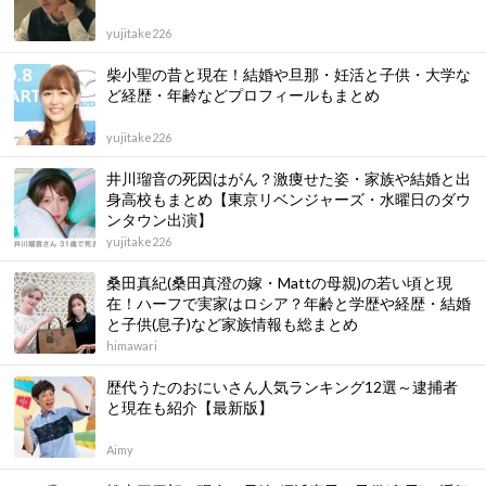
yujitake226
柴小聖の昔と現在！結婚や旦那・妊活と子供・大学な
ど経歴・年齢などプロフィールもまとめ
yujitake226
井川瑠音の死因はがん？激痩せた姿・家族や結婚と出
身高校もまとめ【東京リベンジャーズ・水曜日のダウ
ンタウン出演】
yujitake226
桑田真紀(桑田真澄の嫁・Mattの母親)の若い頃と現
在！ハーフで実家はロシア？年齢と学歴や経歴・結婚
と子供(息子)など家族情報も総まとめ
himawari
歴代うたのおにいさん人気ランキング12選～逮捕者
と現在も紹介【最新版】
Aimy