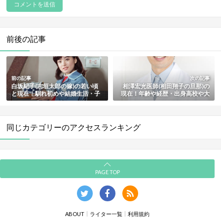
前後の記事
前の記事
次の記事
白坂紀子(志垣太郎の嫁)の若い頃
相澤宏光医師(相田翔子の旦那)の
と現在！馴れ初めや結婚生活・子
現在！年齢や経歴・出身高校や大
供の匠・最新情報も総まとめ
学・華麗な家族・馴れ初めや結婚
式・子供も総まとめ
同じカテゴリーのアクセスランキング
PAGE TOP
ABOUT
ライター一覧
利用規約