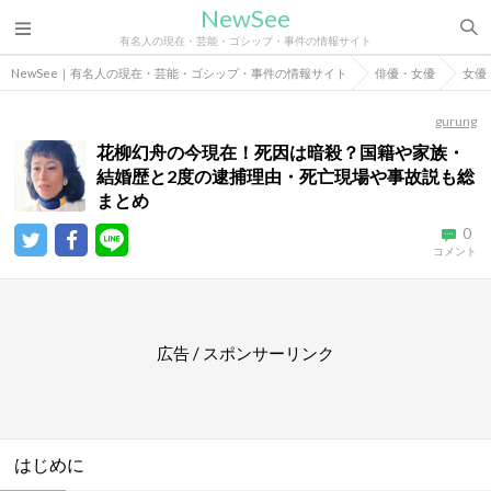
NewSee
有名人の現在・芸能・ゴシップ・事件の情報サイト
NewSee｜有名人の現在・芸能・ゴシップ・事件の情報サイト
俳優・女優
女優
gurung
花柳幻舟の今現在！死因は暗殺？国籍や家族・
結婚歴と2度の逮捕理由・死亡現場や事故説も総
まとめ
0
コメント
広告 / スポンサーリンク
はじめに