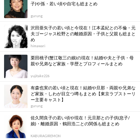
子)や孫・若い頃や自宅も総まとめ
gurung
沢田亜矢子の若い頃と今現在！江本孟紀との不倫・元
夫ゴージャス松野との離婚原因・子供と父親も総まと
め
himawari
栗田桃子(蟹江敬三の娘)の現在！結婚や夫と子供・母
親や兄弟など家族・学歴とプロフィールまとめ
yujitake226
有森也実の若い頃と現在！結婚や旦那・両親や兄弟な
ど家族・しわが目立つ噂もまとめ【東京ラブストーリ
ー主要キャスト】
gurung
佐久間良子の若い頃や現在！元旦那との子供(息子/
娘)・離婚原因・鶴田浩二との関係も総まとめ
KABURAGIREMON