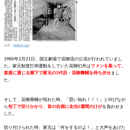
出典：
twitter.com
1980年2月21日、国立劇場で花柳流の公演が行われていまし
た。家元制度打倒運動をしていた花柳幻舟は
ファンを装って、
楽屋に通じる廊下で家元の3代目・花柳壽輔を待ち伏せ
まし
た。
そして、花柳壽輔が現れた時、「思い知れ！！！」と叫びなが
ら
包丁で切りかかり、首の右側に全治2週間のけが
を負わせま
した。
切り付けられた時、家元は「何をするのよ！」と大声をあげた