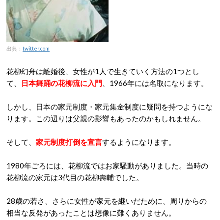
出典：
twitter.com
花柳幻舟は離婚後、女性が1人で生きていく方法の1つとし
て、
日本舞踊の花柳流に入門
、1966年には名取になります。
しかし、日本の家元制度・家元集金制度に疑問を持つようにな
ります。この辺りは父親の影響もあったのかもしれません。
そして、
家元制度打倒を宣言
するようになります。
1980年ごろには、花柳流ではお家騒動がありました。当時の
花柳流の家元は3代目の花柳壽輔でした。
28歳の若さ、さらに女性が家元を継いだために、周りからの
相当な反発があったことは想像に難くありません。