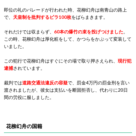
即位の礼のパレードが行われた時、花柳幻舟は南青山の路上
で、
天皇制を批判するビラ100枚
をばらまきます。
それだけでは収まらず、
60本の爆竹の束を投げつけました
。
この時、花柳幻舟は厚化粧をして、かつらをかぶって変装して
いました。
この犯行で花柳幻舟はすぐにその場で取り押さえられ、
現行犯
逮捕
されています。
裁判では
道路交通法違反の容疑
で、罰金4万円の罰金刑を言い
渡されましたが、彼女は支払いを断固拒否し、代わりに20日
間の労役に服しました。
花柳幻舟の国籍