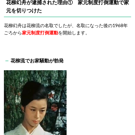
花柳幻舟が逮捕された理由① 家元制度打倒運動で家
元を切りつけた
花柳幻舟は花柳流の名取でしたが、名取になった後の1968年
ごろから
家元制度打倒運動
を開始します。
花柳流でお家騒動が勃発