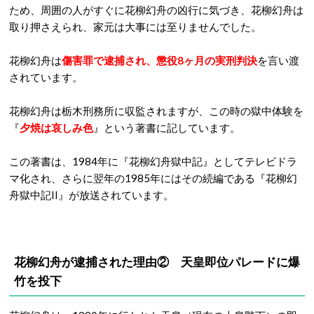
ため、周囲の人がすぐに花柳幻舟の凶行に気づき、花柳幻舟は
取り押さえられ、家元は大事には至りませんでした。
花柳幻舟は
傷害罪で逮捕され、懲役8ヶ月の実刑判決
を言い渡
されています。
花柳幻舟は栃木刑務所に収監されますが、この時の獄中体験を
『
夕焼は哀しみ色
』という著書に記しています。
この著書は、1984年に『花柳幻舟獄中記』としてテレビドラ
マ化され、さらに翌年の1985年にはその続編である『花柳幻
舟獄中記II』が放送されています。
花柳幻舟が逮捕された理由② 天皇即位パレードに爆
竹を投下