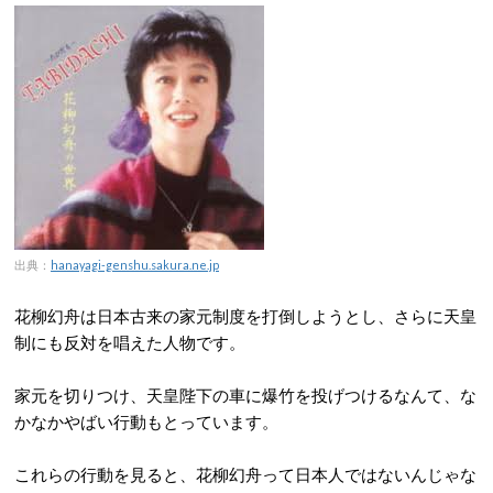
出典：
hanayagi-genshu.sakura.ne.jp
花柳幻舟は日本古来の家元制度を打倒しようとし、さらに天皇
制にも反対を唱えた人物です。
家元を切りつけ、天皇陛下の車に爆竹を投げつけるなんて、な
かなかやばい行動もとっています。
これらの行動を見ると、花柳幻舟って日本人ではないんじゃな