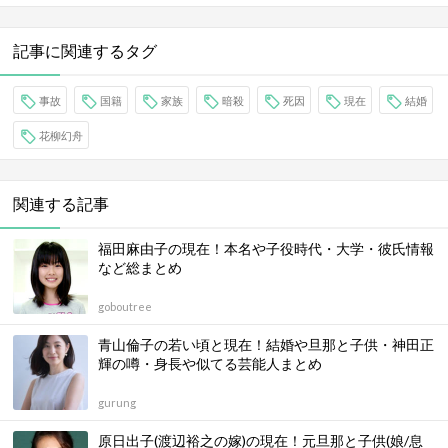
記事に関連するタグ
事故
国籍
家族
暗殺
死因
現在
結婚
花柳幻舟
関連する記事
福田麻由子の現在！本名や子役時代・大学・彼氏情報
など総まとめ
goboutree
青山倫子の若い頃と現在！結婚や旦那と子供・神田正
輝の噂・身長や似てる芸能人まとめ
gurung
原日出子(渡辺裕之の嫁)の現在！元旦那と子供(娘/息