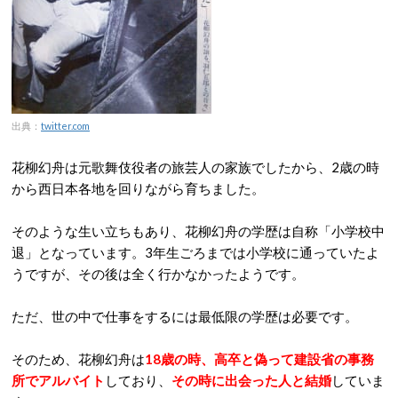
出典：
twitter.com
花柳幻舟は元歌舞伎役者の旅芸人の家族でしたから、2歳の時
から西日本各地を回りながら育ちました。
そのような生い立ちもあり、花柳幻舟の学歴は自称「小学校中
退」となっています。3年生ごろまでは小学校に通っていたよ
うですが、その後は全く行かなかったようです。
ただ、世の中で仕事をするには最低限の学歴は必要です。
そのため、花柳幻舟は
18歳の時、高卒と偽って建設省の事務
所でアルバイト
しており、
その時に出会った人と結婚
していま