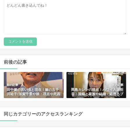
前後の記事
前の記事
次の記事
田中健の若い頃と現在！嫁の古手
岡島カレンの現在！ハワイ入国拒
川祐子/加賀千景や娘・現在や死因
否・国籍と家族や結婚・経歴とプ
のデマも総まとめ
ロフィールも総まとめ
同じカテゴリーのアクセスランキング