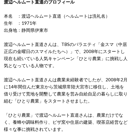
渡辺ヘルムート直道のプロフィール
本名 ：渡辺ヘルムート直道（ヘルムートは洗礼名）
生年 ：1971年
出身地：静岡県伊東市
渡辺ヘルムート直道さんは、TBSのバラエティ「金スマ（中居
正広の金曜日のスマイルたちへ）」で、2008年にスタートし
現在も続いている人気キャンペーン「ひとり農業」に挑戦し人
気となっている人物です。
渡辺ヘルムート直道さんは農業未経験者でしたが、2008年2月
に14年間住んだ東京から茨城県常陸大宮市に移住し、土地を
借り受けて荒地を開墾して農業を営み自給自足の暮らしに取り
組む「ひとり農業」をスタートさせました。
「ひとり農業」で渡辺ヘルムート直道さんは、農業だけでな
く、養蜂や調味料作り、ピザ窯や住居の建築、喫茶店経営など
様々な事に挑戦されています。