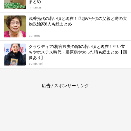
まとめ
himawari
浅香光代の若い頃と現在！旦那や子供の父親と噂の大
物政治家8人も総まとめ
gurung
クラウディア(梅宮辰夫の嫁)の若い頃と現在！生い立
ちやホステス時代・膠原病や太った噂も総まとめ【画
像あり】
sumichel
広告 / スポンサーリンク