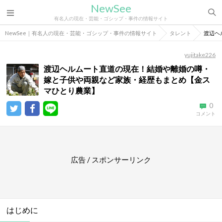
NewSee
有名人の現在・芸能・ゴシップ・事件の情報サイト
NewSee｜有名人の現在・芸能・ゴシップ・事件の情報サイト
タレント
渡辺ヘ
yujitake226
渡辺ヘルムート直道の現在！結婚や離婚の噂・
嫁と子供や両親など家族・経歴もまとめ【金ス
マひとり農業】
0
コメント
広告 / スポンサーリンク
はじめに