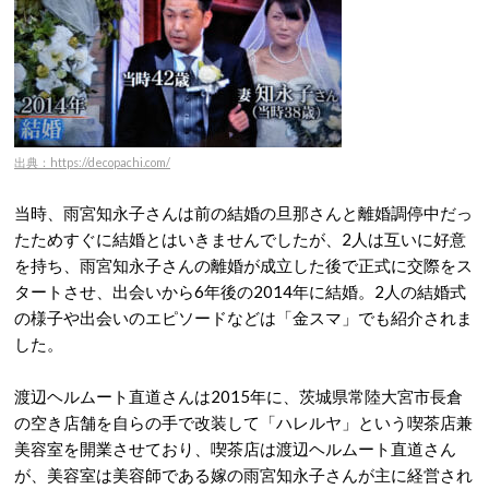
出典：https://decopachi.com/
当時、雨宮知永子さんは前の結婚の旦那さんと離婚調停中だっ
たためすぐに結婚とはいきませんでしたが、2人は互いに好意
を持ち、雨宮知永子さんの離婚が成立した後で正式に交際をス
タートさせ、出会いから6年後の2014年に結婚。2人の結婚式
の様子や出会いのエピソードなどは「金スマ」でも紹介されま
した。
渡辺ヘルムート直道さんは2015年に、茨城県常陸大宮市長倉
の空き店舗を自らの手で改装して「ハレルヤ」という喫茶店兼
美容室を開業させており、喫茶店は渡辺ヘルムート直道さん
が、美容室は美容師である嫁の雨宮知永子さんが主に経営され