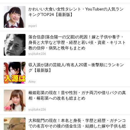
かわいい大食い女性タレント・YouTuberの人気ラン
キングTOP24【最新版】
mpori
落合信彦(落合陽一の父親)の死因！嫁と子供や養子・
身長と大学など学歴・経歴と若い頃・資産・キリスト
教の信仰・病気と晩年もまとめ
yujitake226
収入源が謎の芸能人/有名人20選～衝撃順にランキン
グ【最新版】
Aimy
椿姫彩菜の現在！昔や性別・ガチ両刀や借りパクの真
相・椿彩菜への改名も総まとめ
yujitake226
大和龍門の現在！本名と身長・学歴と経歴・ガチンコ
での名言やその後の借金生活・結婚した嫁や子供も総