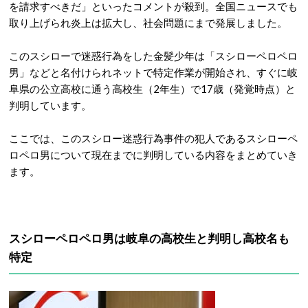
を請求すべきだ」といったコメントが殺到。全国ニュースでも
取り上げられ炎上は拡大し、社会問題にまで発展しました。
このスシローで迷惑行為をした金髪少年は「スシローペロペロ
男」などと名付けられネットで特定作業が開始され、すぐに岐
阜県の公立高校に通う高校生（2年生）で17歳（発覚時点）と
判明しています。
ここでは、このスシロー迷惑行為事件の犯人であるスシローペ
ロペロ男について現在までに判明している内容をまとめていき
ます。
スシローペロペロ男は岐阜の高校生と判明し高校名も
特定