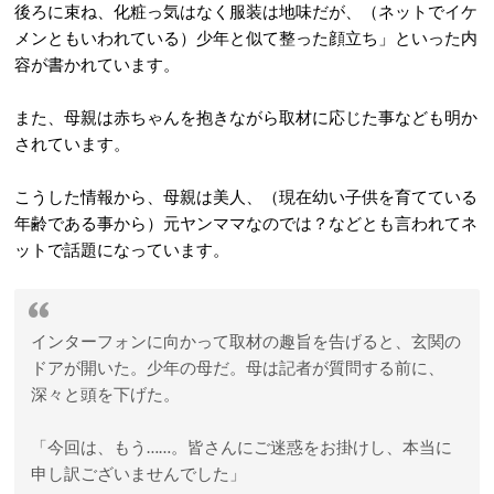
後ろに束ね、化粧っ気はなく服装は地味だが、（ネットでイケ
メンともいわれている）少年と似て整った顔立ち」といった内
容が書かれています。
また、母親は赤ちゃんを抱きながら取材に応じた事なども明か
されています。
こうした情報から、母親は美人、（現在幼い子供を育てている
年齢である事から）元ヤンママなのでは？などとも言われてネ
ットで話題になっています。
インターフォンに向かって取材の趣旨を告げると、玄関の
ドアが開いた。少年の母だ。母は記者が質問する前に、
深々と頭を下げた。
「今回は、もう……。皆さんにご迷惑をお掛けし、本当に
申し訳ございませんでした」