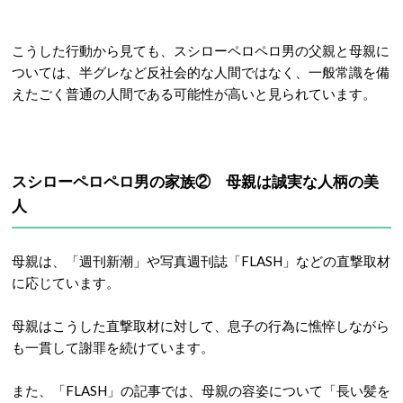
こうした行動から見ても、スシローペロペロ男の父親と母親に
ついては、半グレなど反社会的な人間ではなく、一般常識を備
えたごく普通の人間である可能性が高いと見られています。
スシローペロペロ男の家族② 母親は誠実な人柄の美
人
母親は、「週刊新潮」や写真週刊誌「FLASH」などの直撃取材
に応じています。
母親はこうした直撃取材に対して、息子の行為に憔悴しながら
も一貫して謝罪を続けています。
また、「FLASH」の記事では、母親の容姿について「長い髪を