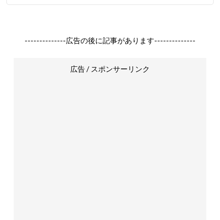
--------------広告の後に記事があります--------------
広告 / スポンサーリンク