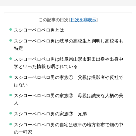
この記事の目次
[
目次を非表示
]
スシローペロペロ男とは
スシローペロペロ男は岐阜の高校生と判明し高校名も
特定
スシローペロペロ男は岐阜県山形市洞田出身や出身中
学といった情報も晒されている
スシローペロペロ男の家族① 父親は撮影者や反社で
はない
スシローペロペロ男の家族② 母親は誠実な人柄の美
人
スシローペロペロ男の家族③ 兄弟
スシローペロペロ男の自宅は岐阜の地方都市で畑の中
の一軒家