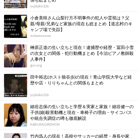
yujitake226
小倉美咲さん山梨行方不明事件の犯人や霊視は？父
親/母親/兄弟など家族の現在も総まとめ【道志村のキ
ャンプ場で失踪】
entamenews
榊原正道の生い立ちと現在！逮捕歴や経歴・冨田小雪
の次女との関係・犯行動機まとめ【今治ピアノ教師殺
人事件】
gurung
田中裕志(ホスト狼谷歩)の現在！青山学院大学など経
歴や店・りりちゃんとの関係もまとめ
yujitake226
細谷志保の生い立ちと学歴＆実家と家族！細谷健一の
子供(娘)殺害動機と現在・車椅子の理由・サイコパス
や統合失調症の噂も徹底解説
KABURAGIREMON
竹内迅人の現在！高校やサッカーの経歴・身長や家