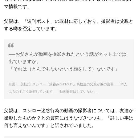
マ情報です。
父親は、「週刊ポスト」の取材に応じており、撮影者は父親と
する噂を否定しています。
──お父さんが動画を撮影されたという話がネット上では
出ていますが。
「それは（とんでもないという顔をして）ないです」
引用：【独占】スシロー「湯呑みペロペロ」高校生の父親が涙の謝罪 「本人
はものすごく反省しています」「動画撮影はしていない」
父親は、スシロー迷惑行為の動画の撮影者については、友達が
撮影したものか？との質問にはうなづきつつも、「詳しい事は
何も言えないんです」と話されていました。