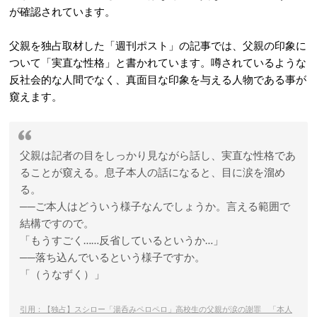
が確認されています。
父親を独占取材した「週刊ポスト」の記事では、父親の印象に
ついて「実直な性格」と書かれています。噂されているような
反社会的な人間でなく、真面目な印象を与える人物である事が
窺えます。
父親は記者の目をしっかり見ながら話し、実直な性格であ
ることが窺える。息子本人の話になると、目に涙を溜め
る。
──ご本人はどういう様子なんでしょうか。言える範囲で
結構ですので。
「もうすごく……反省しているというか…」
──落ち込んでいるという様子ですか。
「（うなずく）」
引用：【独占】スシロー「湯呑みペロペロ」高校生の父親が涙の謝罪 「本人