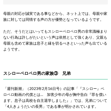
母親の対応が誠実である事などから、ネット上では、母親や家
族に対しては同情する声の方が優勢となっているようです。
ただ、そうだとはいってもスシローペロペロ男の非常識極まり
ない行為は許しがたいという声は依然として強くあり、父親も
母親も含めて家族は息子と縁を切るべきといった声も出ている
ようです。
スシローペロペロ男の家族③ 兄弟
「週刊新潮」（2023年2月16日号）の記事「『スシロー』ペ
ロペロ動画の代償とは… 加害少年の母が胸中告白『罪を償い
ます。息子は高校を自主退学しました』」では、兄弟について
「4人きょうだいの長男」である事が明かされています。