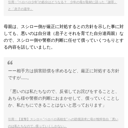
引用：“ペロペロ少年”の処分はどうなる？ 少年の母が取材に語った「謝罪」
と「息子の退学」
母親は、スシロー側が厳正に対処するとの方針を示した事に対
しても、悪いのは自分達（息子とそれを育てた自分達両親）な
ので、スシロー側や警察の判断に任せて償っていくつもりとす
る内容を話していました。
ーー相手方は損害賠償を求めるなど、厳正に対処する方針
ですが……。
「悪いのは私たちなので、反省してお詫びをすることと、
あちら様や警察の判断におまかせして、償っていくことし
か、私たちにできることはないと思っております」
引用：【直撃】スシロー “ペロペロ高校生” への賠償請求に母が憔悴告白「悪い
のは私たちなので…償っていくしかない」