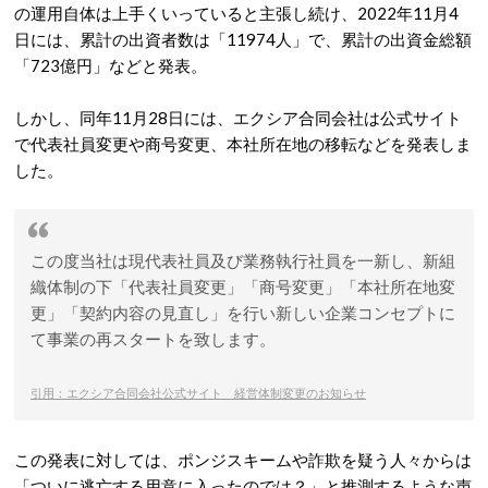
の運用自体は上手くいっていると主張し続け、2022年11月4
日には、累計の出資者数は「11974人」で、累計の出資金総額
「723億円」などと発表。
しかし、同年11月28日には、エクシア合同会社は公式サイト
で代表社員変更や商号変更、本社所在地の移転などを発表しま
した。
この度当社は現代表社員及び業務執行社員を一新し、新組
織体制の下「代表社員変更」「商号変更」「本社所在地変
更」「契約内容の見直し」を行い新しい企業コンセプトに
て事業の再スタートを致します。
引用：エクシア合同会社公式サイト 経営体制変更のお知らせ
この発表に対しては、ポンジスキームや詐欺を疑う人々からは
「ついに逃亡する用意に入ったのでは？」と推測するような声