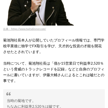
出典：https://www.twitsdinner.com/
菊池翔社長本人が公開していたプロフィール情報では、専門学
校卒業後に独学でFX取引を学び、天才的な投資の才能を開花
させたとされています。
当時について、菊池翔社長は「僅か15営業日で
利益率
2
,520％
という脅威のトラックレコードを記録
」などと自身のプロフィ
ールに書いていますが、伊藤大輔さんによるとこれは嘘だとの
事です。
当時の菊地です。
ちなみに利益率2,520％は嘘です。