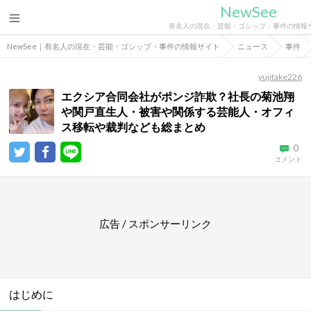
NewSee
有名人の現在・芸能・ゴシップ・事件の情報
NewSee｜有名人の現在・芸能・ゴシップ・事件の情報サイト
ニュース
事件
yujitake226
エクシア合同会社がポンジ詐欺？社長の菊池翔
や関戸直生人・被害や関係する芸能人・オフィ
ス移転や裁判なども総まとめ
0
コメント
広告 / スポンサーリンク
はじめに