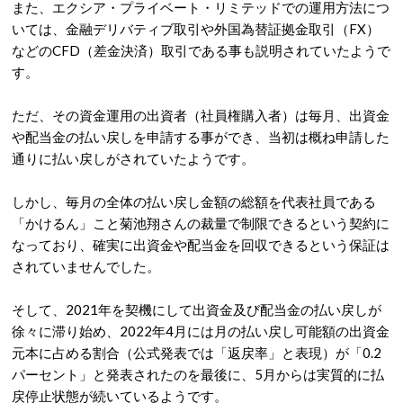
また、エクシア・プライベート・リミテッドでの運用方法につ
いては、金融デリバティブ取引や外国為替証拠金取引（FX）
などのCFD（差金決済）取引である事も説明されていたようで
す。
ただ、その資金運用の出資者（社員権購入者）は毎月、出資金
や配当金の払い戻しを申請する事ができ、当初は概ね申請した
通りに払い戻しがされていたようです。
しかし、毎月の全体の払い戻し金額の総額を代表社員である
「かけるん」こと菊池翔さんの裁量で制限できるという契約に
なっており、確実に出資金や配当金を回収できるという保証は
されていませんでした。
そして、2021年を契機にして出資金及び配当金の払い戻しが
徐々に滞り始め、2022年4月には月の払い戻し可能額の出資金
元本に占める割合（公式発表では「返戻率」と表現）が「0.2
パーセント」と発表されたのを最後に、5月からは実質的に払
戻停止状態が続いているようです。