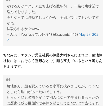
かけるんがエクシア立ち上げる数年前、、一緒に裏稼業で
絡んでおりました。
今となっては時効でしょうから、全部バラしてもいいです
かね。
抹殺されるか？www
— みち┃YouTubeフル外注ﾆｷ (@suzumichi46)
May 27, 202
2
ちなみに、エクシア元副社長の伊藤大輔さんによれば、菊池翔
社長には（おそらく整形などで）顔も変えているという噂もあ
るようです。
菊地さん、顔も変えていると小耳に挟みましたが、そうだ
としたら理由があったのでしょう。
せっかく顔も名前も変えて別人になって生まれ変わったの
に歴史に残る巨額詐欺事件を起こしてあなたは本当にそれ