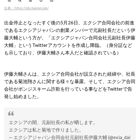
出典：https://pbs.twimg.com/
出金停止となったすぐ後の5月26日、エクシア合同会社の前進
であるエクシアジャパンの創業メンバーで元副社長だという伊
藤大輔という方が、「エクシアジャパン合同会社元副社長伊藤
大輔」というTwitterアカウントを作成し降臨。（身分証など
も示しており、伊藤大輔さん本人だと確認されている）
伊藤大輔さんは、エクシア合同会社が設立された経緯や、社長
である菊池翔さんに関する様々な暴露。そして、エクシア合同
会社がポンジスキーム詐欺を行っている事などをTwitterで告
発し始めました。
エクシアの闇、元副社長の私が晒します。
エクシアは私と菊地で作りました。
— エクシアジャパン合同会社元副社長伊藤大輔 (@exia_dai