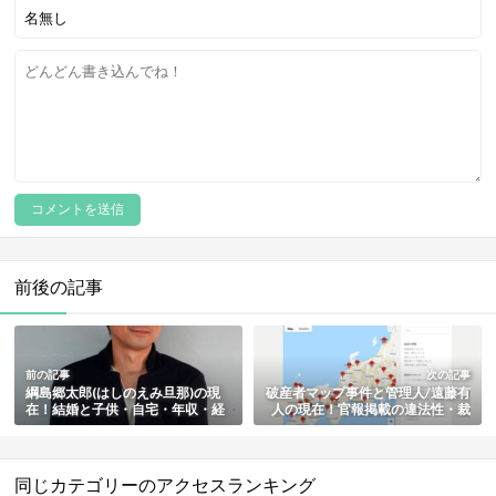
前後の記事
前の記事
次の記事
綱島郷太郎(はしのえみ旦那)の現
破産者マップ事件と管理人/遠藤有
在！結婚と子供・自宅・年収・経
人の現在！官報掲載の違法性・裁
歴やプロフィールまとめ
判・削除され閲覧できない今もま
とめ
同じカテゴリーのアクセスランキング