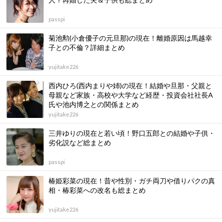
passpi
菊池勲(小倉優子の元旦那)の現在！離婚原因は馬越幸
子との不倫？詳細まとめ
yujitake226
西内ひろ(西内まりや姉)の現在！結婚や旦那・父親と
母親など家族・高校や大学など経歴・投資会社社長A
氏や池内博之との関係まとめ
yujitake226
三井ゆりの現在と若い頃！野口五郎との結婚や子供・
劣化説など総まとめ
passpi
椿姫彩菜の現在！昔や性別・ガチ両刀や借りパクの真
相・椿彩菜への改名も総まとめ
yujitake226