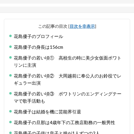
この記事の目次
[
目次を非表示
]
花島優子のプロフィール
花島優子の身長は156cm
花島優子の若い頃① 高校生の時に美少女仮面ポワト
リンに主演
花島優子の若い頃② 大岡越前に奉公人のお鈴役でレ
ギュラー出演
花島優子の若い頃③ ポワトリンのエンディングテー
マで歌手活動も
花島優子は結婚を機に芸能界引退
花島優子の旦那は4歳年下の工務店勤務の一般男性
花島優子の子供は息子と娘が1人ずつの2人