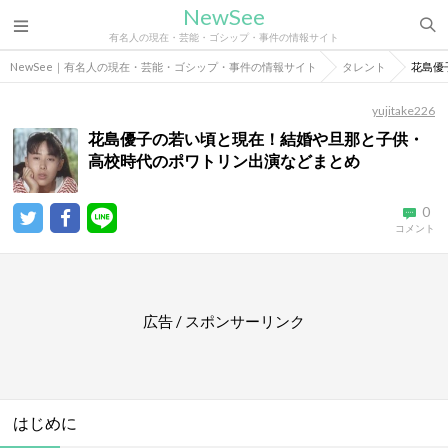
NewSee
有名人の現在・芸能・ゴシップ・事件の情報サイト
NewSee｜有名人の現在・芸能・ゴシップ・事件の情報サイト
タレント
花島優
yujitake226
花島優子の若い頃と現在！結婚や旦那と子供・
高校時代のポワトリン出演などまとめ
0
コメント
広告 / スポンサーリンク
はじめに