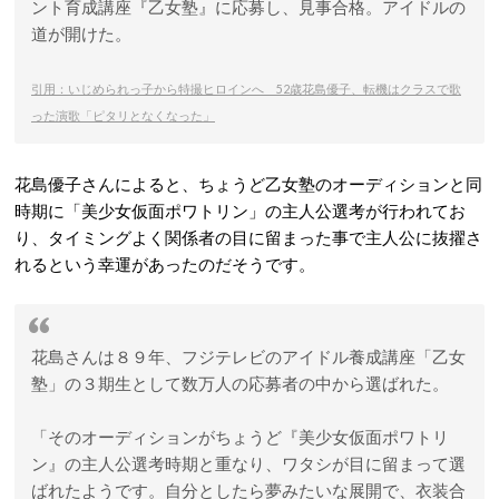
ント育成講座『乙女塾』に応募し、見事合格。アイドルの
道が開けた。
引用：いじめられっ子から特撮ヒロインへ 52歳花島優子、転機はクラスで歌
った演歌「ピタリとなくなった」
花島優子さんによると、ちょうど乙女塾のオーディションと同
時期に「美少女仮面ポワトリン」の主人公選考が行われてお
り、タイミングよく関係者の目に留まった事で主人公に抜擢さ
れるという幸運があったのだそうです。
花島さんは８９年、フジテレビのアイドル養成講座「乙女
塾」の３期生として数万人の応募者の中から選ばれた。
「そのオーディションがちょうど『美少女仮面ポワトリ
ン』の主人公選考時期と重なり、ワタシが目に留まって選
ばれたようです。自分としたら夢みたいな展開で、衣装合