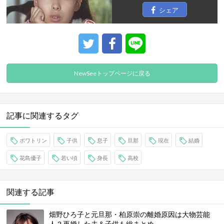
シェア
NewSeeトップページに戻る
記事に関連するタグ
ポワトリン
子供
息子
旦那
現在
結婚
花島優子
若い頃
身長
高校
関連する記事
畑野ひろ子と元旦那・柏原崇の離婚原因は大物芸能
人？再婚した夫＆子供も総まとめ