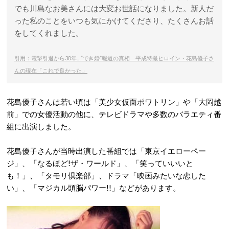
でも川島なお美さんには大変お世話になりました。新人だ
った私のことをいつも気にかけてくださり、たくさんお話
をしてくれました。
引用：電撃引退から30年…“でき婚”報道の真相 平成特撮ヒロイン・花島優子さ
んの現在「これで良かった」
花島優子さんは若い頃は「美少女仮面ポワトリン」や「大岡越
前」での女優活動の他に、テレビドラマや多数のバラエティ番
組に出演しました。
花島優子さんが当時出演した番組では「東京イエローペー
ジ」、「なるほど!ザ・ワールド」、「笑っていいいと
も！」、「タモリ倶楽部」、ドラマ「映画みたいな恋した
い」、「マジカル頭脳パワー!!」などがあります。