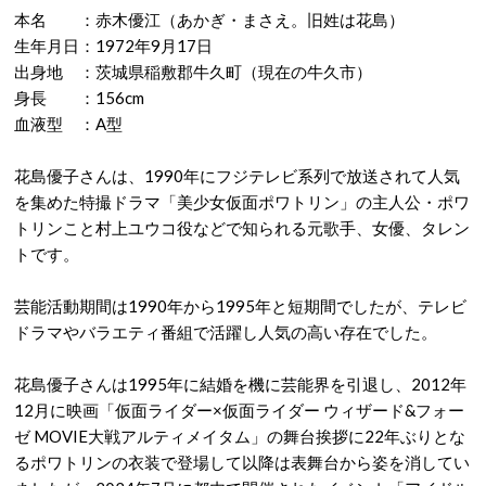
本名 ：赤木優江（あかぎ・まさえ。旧姓は花島）
生年月日：1972年9月17日
出身地 ：茨城県稲敷郡牛久町（現在の牛久市）
身長 ：156cm
血液型 ：A型
花島優子さんは、1990年にフジテレビ系列で放送されて人気
を集めた特撮ドラマ「美少女仮面ポワトリン」の主人公・ポワ
トリンこと村上ユウコ役などで知られる元歌手、女優、タレン
トです。
芸能活動期間は1990年から1995年と短期間でしたが、テレビ
ドラマやバラエティ番組で活躍し人気の高い存在でした。
花島優子さんは1995年に結婚を機に芸能界を引退し、2012年
12月に映画「仮面ライダー×仮面ライダー ウィザード&フォー
ゼ MOVIE大戦アルティメイタム」の舞台挨拶に22年ぶりとな
るポワトリンの衣装で登場して以降は表舞台から姿を消してい