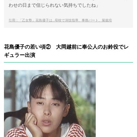
わせの日まで信じられない気持ちでしたね」
引用：「乙女塾」花島優子は…母校で演技指導、事務パート、菊栽培
花島優子の若い頃② 大岡越前に奉公人のお鈴役でレ
ギュラー出演