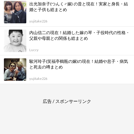
出光加奈子(つんく♂嫁) の昔と現在！実家と身長・結
婚と子供も総まとめ
yujitake226
内山信二の現在！結婚した嫁の琴・子役時代の性格・
父親や母親との関係も総まとめ
Luccy
駿河玲子(笑福亭鶴瓶の嫁)の現在！結婚や息子・病気
と死去の噂まとめ
yujitake226
広告 / スポンサーリンク