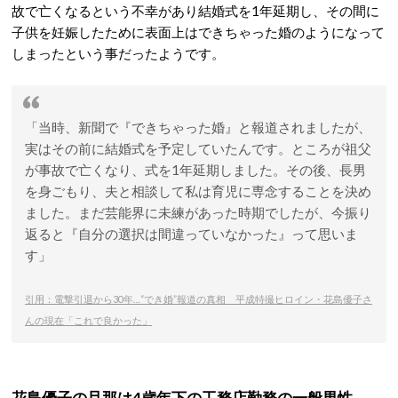
故で亡くなるという不幸があり結婚式を1年延期し、その間に
子供を妊娠したために表面上はできちゃった婚のようになって
しまったという事だったようです。
「当時、新聞で『できちゃった婚』と報道されましたが、
実はその前に結婚式を予定していたんです。ところが祖父
が事故で亡くなり、式を1年延期しました。その後、長男
を身ごもり、夫と相談して私は育児に専念することを決め
ました。まだ芸能界に未練があった時期でしたが、今振り
返ると『自分の選択は間違っていなかった』って思いま
す」
引用：電撃引退から30年…“でき婚”報道の真相 平成特撮ヒロイン・花島優子さ
んの現在「これで良かった」
花島優子の旦那は4歳年下の工務店勤務の一般男性