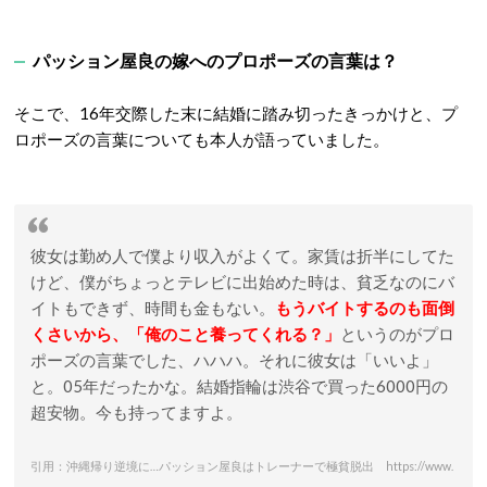
パッション屋良の嫁へのプロポーズの言葉は？
そこで、16年交際した末に結婚に踏み切ったきっかけと、プ
ロポーズの言葉についても本人が語っていました。
彼女は勤め人で僕より収入がよくて。家賃は折半にしてた
けど、僕がちょっとテレビに出始めた時は、貧乏なのにバ
イトもできず、時間も金もない。
もうバイトするのも面倒
くさいから、「俺のこと養ってくれる？」
というのがプロ
ポーズの言葉でした、ハハハ。それに彼女は「いいよ」
と。05年だったかな。結婚指輪は渋谷で買った6000円の
超安物。今も持ってますよ。
引用：沖縄帰り逆境に…パッション屋良はトレーナーで極貧脱出 https://www.