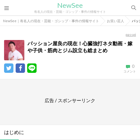
NewSee
有名人の現在・芸能・ゴシップ・事件の情報サイト
NewSee｜有名人の現在・芸能・ゴシップ・事件の情報サイト
お笑い芸人
パッ
passpi
パッション屋良の現在！心臓強打ネタ動画・嫁
や子供・筋肉とジム設立も総まとめ
0
コメント
広告 / スポンサーリンク
はじめに