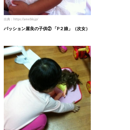
出典：https://ameblo.jp/
パッション屋良の子供② 「P２娘」（次女）