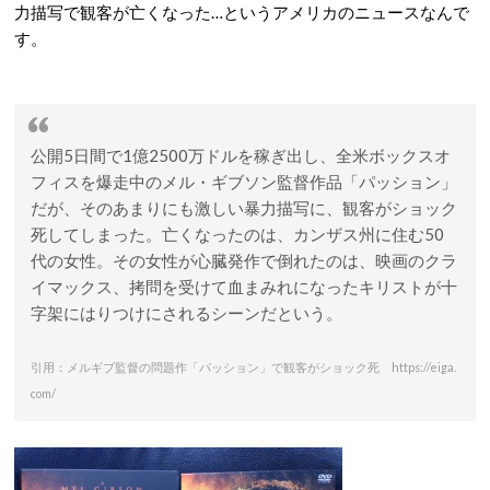
力描写で観客が亡くなった…というアメリカのニュースなんで
す。
公開5日間で1億2500万ドルを稼ぎ出し、全米ボックスオ
フィスを爆走中のメル・ギブソン監督作品「パッション」
だが、そのあまりにも激しい暴力描写に、観客がショック
死してしまった。亡くなったのは、カンザス州に住む50
代の女性。その女性が心臓発作で倒れたのは、映画のクラ
イマックス、拷問を受けて血まみれになったキリストが十
字架にはりつけにされるシーンだという。
引用：メルギブ監督の問題作「パッション」で観客がショック死 https://eiga.
com/