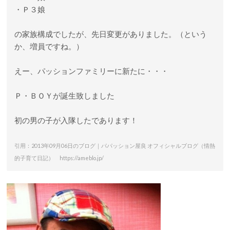
・Ｐ３娘
の家族構成でしたが、先日変更がありました。（という
か、増員ですね。）
えー、パッションファミリーに新たに・・・
Ｐ・ＢＯＹが誕生致しました
初の男の子が入隊したであります！
引用：2013年09月06日のブログ｜パパッション屋良 オフィシャルブログ（情熱
的子育て日記） https://ameblo.jp/