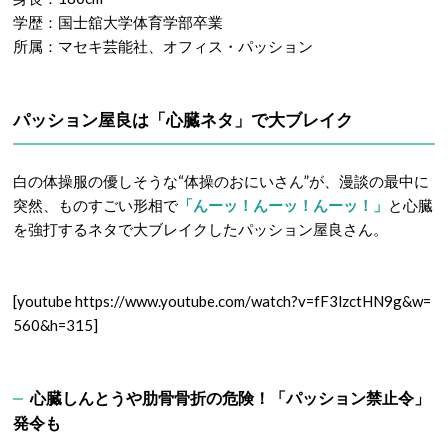
学歴：国士舘大学体育学部卒業
所属：マセキ芸能社、オフィス・パッション
パッション屋良は「心臓ネタ」
で大ブレイク
白の体操服の優しそうな“体操のおにいさん”が、漫談の最中に
突然、ものすごい形相で
「んーッ！んーッ！んーッ！」
と心臓
を強打するネタで大ブレイクしたパッション屋良さん。
[youtube https://www.youtube.com/watch?v=fF3lzctHN9g&w=
560&h=315]
心臓しんとうや肋骨骨折の危険！「パッション禁止令」
発令も