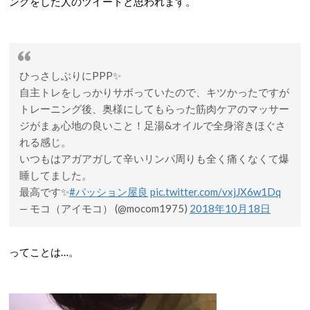
ングをした人のツイートと思われます。
ひっさしぶりにPPP✨
自主トレをしっかりサボっていたので、キツかったですが
トレーニング後、奥様にしてもらった筋肉ケアのマッサー
ジがまぁ心地の良いこと！足湯&オイルで全身溶きほぐさ
れる感じ。
いつもはアガアガして辛いリンパ周りも全く痛くなくて爆
睡してました。
最高です✨
#パッション屋良
pic.twitter.com/vxjJX6w1Dq
— モコ（アイモコ） (@mocom1975)
2018年10月18日
ってことは…。