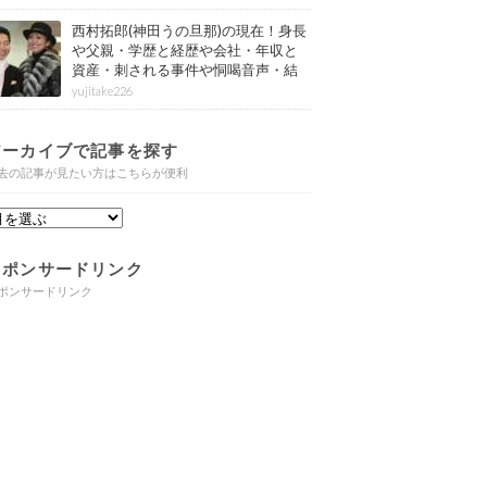
西村拓郎(神田うの旦那)の現在！身長
や父親・学歴と経歴や会社・年収と
資産・刺される事件や恫喝音声・結
婚と子供や自宅・脳梗塞の病気もま
yujitake226
とめ
アーカイブで記事を探す
去の記事が見たい方はこちらが便利
スポンサードリンク
ポンサードリンク