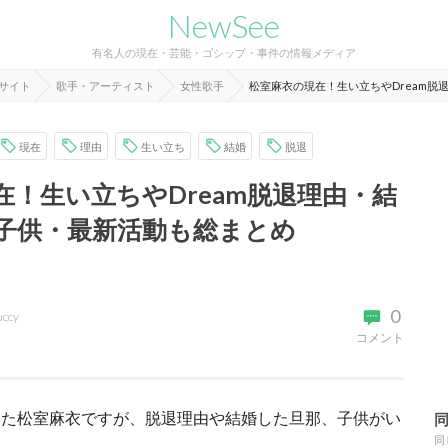
NewSee
有名人の現在・芸能・ゴシップ・事件の情報メディア
報サイト
歌手・アーティスト
女性歌手
松室麻衣の現在！生い立ちやDream
現在
理由
生い立ち
結婚
脱退
在！生い立ちやDream脱退理由・結
子供・最新活動も総まとめ
0
uccy
コメント
だった松室麻衣ですが、脱退理由や結婚した旦那、子供がい
同