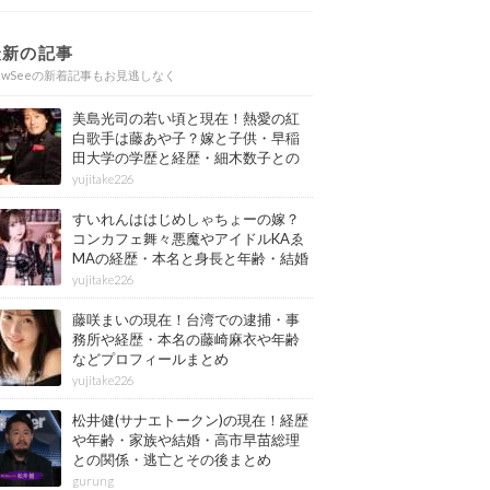
最新の記事
ewSeeの新着記事もお見逃しなく
美島光司の若い頃と現在！熱愛の紅
白歌手は藤あや子？嫁と子供・早稲
田大学の学歴と経歴・細木数子との
確執もまとめ
yujitake226
すいれんははじめしゃちょーの嫁？
コンカフェ舞々悪魔やアイドルKAゑ
MAの経歴・本名と身長と年齢・結婚
情報もまとめ
yujitake226
藤咲まいの現在！台湾での逮捕・事
務所や経歴・本名の藤崎麻衣や年齢
などプロフィールまとめ
yujitake226
松井健(サナエトークン)の現在！経歴
や年齢・家族や結婚・高市早苗総理
との関係・逃亡とその後まとめ
gurung