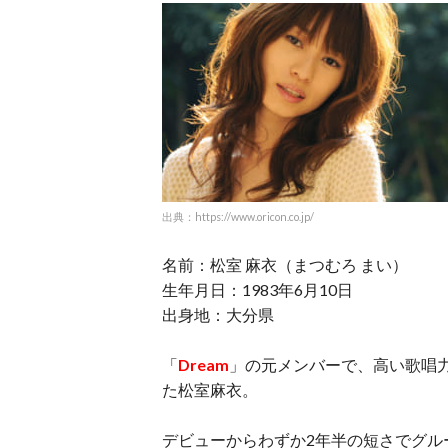
出典：https://www.oricon.co.jp/
名前：松室 麻衣（まつむろ まい）
生年月日：1983年6月10日
出身地：大分県
「
Dream
」の元メンバーで、高い歌唱
た松室麻衣。
デビューからわずか2年半の短さでグル