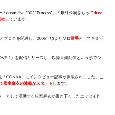
am live 2002 “Process”」の最終公演をもって
drea
退社
しています。
とブログを開設し、2006年頃より
ソロ歌手
として音楽活
iny／LOVE-1」を配信リリースし、以降音楽配信という形でシ
ン誌「CONKA」にインタビュー記事が掲載されました。こ
にて松室麻衣の連載がスタート
します。
ライターとして活動する松室麻衣が書き下ろしたエッセイ作