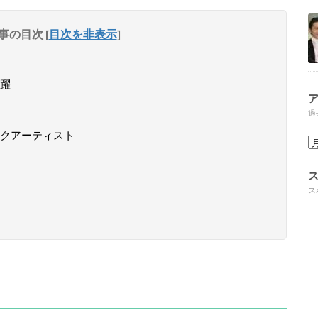
事の目次
[
目次を非表示
]
躍
過
クアーティスト
ス