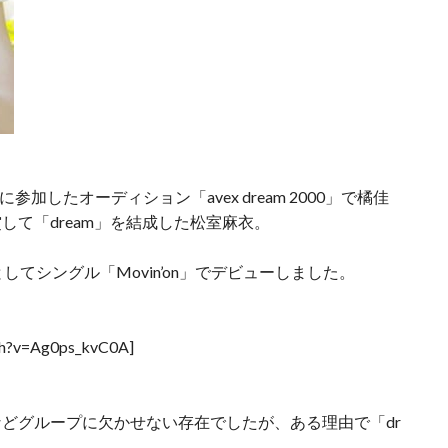
加したオーディション「avex dream 2000」で橘佳
て「dream」を結成した松室麻衣。
ーとしてシングル「Movin’on」でデビューしました。
ch?v=Ag0ps_kvC0A]
などグループに欠かせない存在でしたが、ある理由で「dr