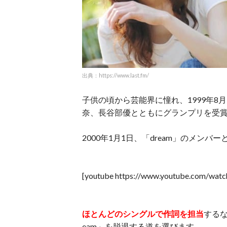
出典：https://www.last.fm/
子供の頃から芸能界に憧れ、1999年8月に参
奈、長谷部優とともにグランプリを受賞し
2000年1月1日、「dream」のメンバ
[youtube https://www.youtube.com/wat
ほとんどのシングルで作詞を担当
する
eam」を脱退する道を選びます。