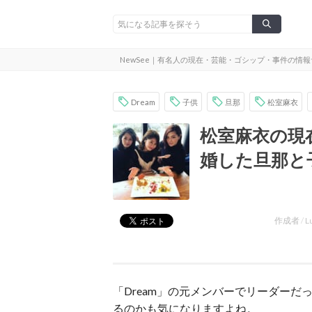
NewSee｜有名人の現在・芸能・ゴシップ・事件の情
Dream
子供
旦那
松室麻衣
松室麻衣の現
婚した旦那と
作成者 /
L
「Dream」の元メンバーでリーダー
るのかも気になりますよね。