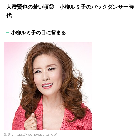
大澄賢也の若い頃② 小柳ルミ子のバックダンサー時
代
小柳ルミ子の目に留まる
出典：https://kyounowadai.xsrv.jp/