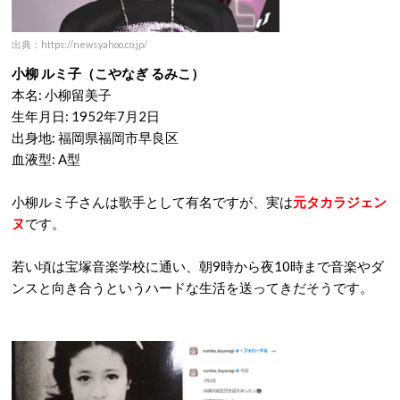
出典：https://news.yahoo.co.jp/
小柳 ルミ子（こやなぎ るみこ）
本名: 小柳留美子
生年月日: 1952年7月2日
出身地: 福岡県福岡市早良区
血液型: A型
小柳ルミ子さんは歌手として有名ですが、実は
元タカラジェン
ヌ
です。
若い頃は宝塚音楽学校に通い、朝9時から夜10時まで音楽やダ
ンスと向き合うというハードな生活を送ってきだそうです。