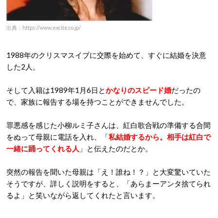
出典：https://www.excite.co.jp/
1988年のクリスマスイブに交際を始めて、すぐに結婚を決意
した2人。
そして入籍は1989年1月6日と
かなりのスピード婚
だったの
で、家族に報告する場を持つことができませんでした。
罪悪感を感じた小柳ルミ子さんは、紅白歌合戦の準備する合間
をぬって母親に電話を入れ、「
私結婚するから。相手は紅白で
一緒に踊ってくれる人
」と伝えたのだとか。
突然の報告を聞いた母親は「え！誰ね！？」と大変驚いていた
そうですが、詳しく説明をすると、「あらまーアンタ捨てられ
るよ」と笑いながら返してくれたと言います。