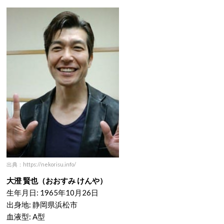
出典：https://nekorisu.info/
大澄 賢也（おおすみ けんや）
生年月日: 1965年10月26日
出身地: 静岡県浜松市
血液型: A型