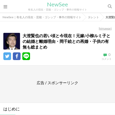
NewSee
有名人の現在・芸能・ゴシップ・事件の情報サイト
NewSee｜有名人の現在・芸能・ゴシップ・事件の情報サイト
タレント
大澄賢
himawari
大澄賢也の若い頃と今現在！元嫁/小柳ルミ子と
の結婚と離婚理由・岡千絵との再婚・子供の有
無も総まとめ
0
コメント
広告 / スポンサーリンク
はじめに