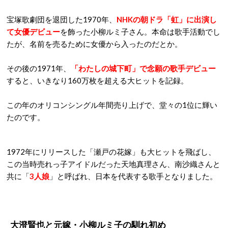
宝塚歌劇団を退団した1970年、
NHKの朝ドラ「虹」に出演し
て女優デビュー
を飾った小柳ルミ子さん。本命は歌手活動でし
たが、名前を売るために女優から入ったのだとか。
その後の1971年、
「わたしの城下町」で念願の歌手デビュー
すると、いきなり160万枚を超える大ヒットを記録。
この年のオリコンシングル年間売り上げで、堂々の1位に輝い
たのです。
1972年にリリースした「瀬戸の花嫁」も大ヒットを飛ばし、
この当時売れっ子アイドルだった天地真理さん、南沙織さんと
共に「
3人娘
」と呼ばれ、日本を代表する歌手となりました。
大澄賢也と元嫁・小柳ルミ子の馴れ初め