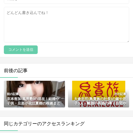
前後の記事
前の記事
次の記事
京本有加(風男塾)の現在！結婚や
大倉忠司(鳥貴族の社長)の嫁や息
子供・旦那が花江夏樹の根拠まと
子3人・離婚や再婚の噂！自宅や
め
資産も総まとめ
同じカテゴリーのアクセスランキング