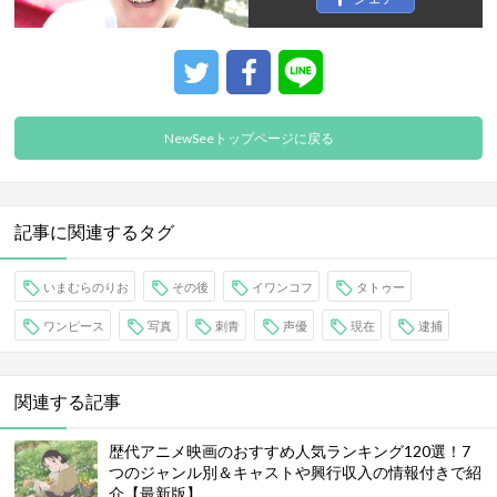
NewSeeトップページに戻る
記事に関連するタグ
いまむらのりお
その後
イワンコフ
タトゥー
ワンピース
写真
刺青
声優
現在
逮捕
関連する記事
歴代アニメ映画のおすすめ人気ランキング120選！7
つのジャンル別＆キャストや興行収入の情報付きで紹
介【最新版】