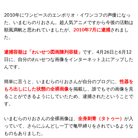
2010年にワンピースのエンポリオ・イワンコフの声優になっ
た、いまむらのりおさん。超人気アニメですから今後の活動は
順風満帆と思われていましたが、
2010年7月に逮捕
されまし
た。
逮捕容疑は「わいせつ図画陳列容疑」
です。4月26日と6月12
日に、自分のわいせつな画像をインターネット上にアップした
んです。
簡単に言うと、いまむらのりおさんが自分のブログに、
性器を
もろ出しにした状態の全裸画像
を掲載し、誰でもその画像を見
ることができるようにしていたため、逮捕されたということで
す。
いまむらのりおさんの全裸画像は、
全身刺青（タトゥー）
が入
っていて、さらにふんどし一丁で亀甲縛りをされているような
ものもありました。