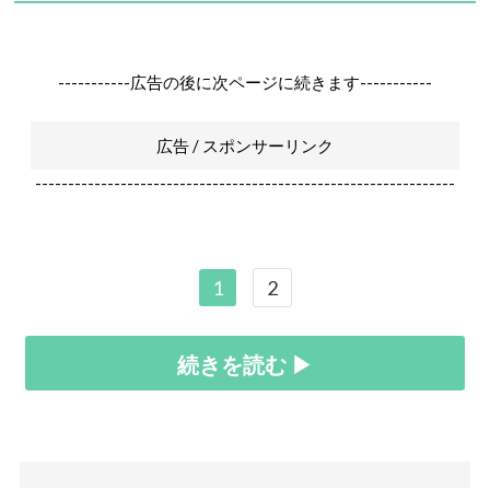
-----------広告の後に次ページに続きます-----------
広告 / スポンサーリンク
----------------------------------------------------------------
1
2
続きを読む ▶