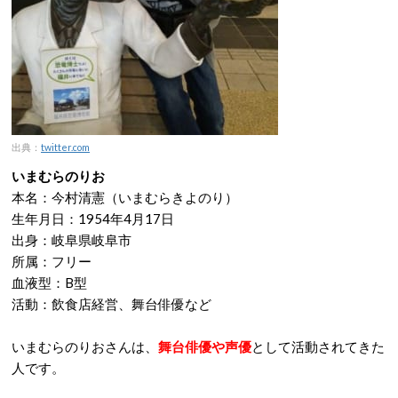
出典：
twitter.com
いまむらのりお
本名：今村清憲（いまむらきよのり）
生年月日：1954年4月17日
出身：岐阜県岐阜市
所属：フリー
血液型：B型
活動：飲食店経営、舞台俳優など
いまむらのりおさんは、
舞台俳優や声優
として活動されてきた
人です。