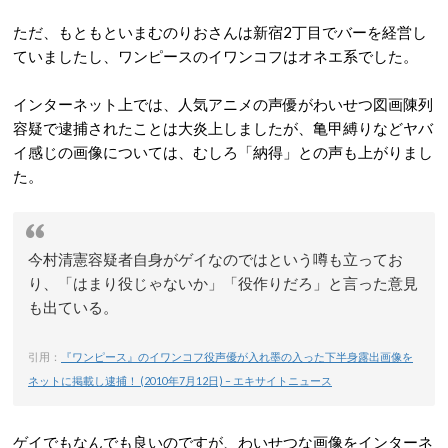
ただ、もともといまむのりおさんは新宿2丁目でバーを経営し
ていましたし、ワンピースのイワンコフはオネエ系でした。
インターネット上では、人気アニメの声優がわいせつ図画陳列
容疑で逮捕されたことは大炎上しましたが、亀甲縛りなどヤバ
イ感じの画像については、むしろ「納得」との声も上がりまし
た。
今村清憲容疑者自身がゲイなのではという噂も立ってお
り、「はまり役じゃないか」「役作りだろ」と言った意見
も出ている。
引用：
『ワンピース』のイワンコフ役声優が入れ墨の入った下半身露出画像を
ネットに掲載し逮捕！ (2010年7月12日) – エキサイトニュース
ゲイでもなんでも良いのですが、わいせつな画像をインターネ