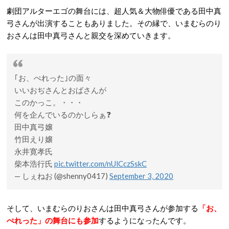
劇団アルターエゴの舞台には、超人気＆大物俳優である田中真
弓さんが出演することもありました。その縁で、いまむらのり
おさんは田中真弓さんと親交を深めていきます。
｢お、ぺれった｣の面々
いいおぢさんとおばさんが
このかっこ。・・・
何を企んでいるのかしらぁ❓
田中真弓嬢
竹田えり嬢
永井寛孝氏
柴本浩行氏
pic.twitter.com/nUlCczSskC
— しぇねお (@shenny0417)
September 3, 2020
そして、いまむらのりおさんは田中真弓さんが参加する
「お、
ぺれった」の舞台にも参加
するようになったんです。