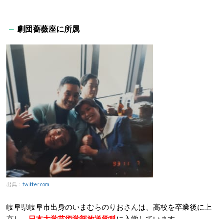
劇団薔薇座に所属
出典：
twitter.com
岐阜県岐阜市出身のいまむらのりおさんは、高校を卒業後に上
京し、
日本大学芸術学部放送学科
に入学しています。