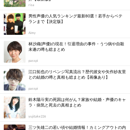
risa
男性声優の人気ランキング最新80選！若手からベテ
ランまで【決定版】
Aimy
林沙織(声優)の現在！引退理由の事件・うつ病や自殺
未遂の噂も総まとめ
passpi
江口拓也のリベンジ写真流出？歴代彼女や矢作紗友里
との結婚の噂と真相も総まとめ【画像あり】
passpi
鈴木陽斗実の死因は何がん？家族や結婚・声優のキャ
ラ・病気と死去の真相まとめ
yujitake226
三ツ矢雄二の若い頃や結婚情報！カミングアウトの内