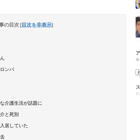
事の目次
[
目次を非表示
]
ん
過
ロンパ
ス
な介護生活が話題に
介と死別
入居していた
死去