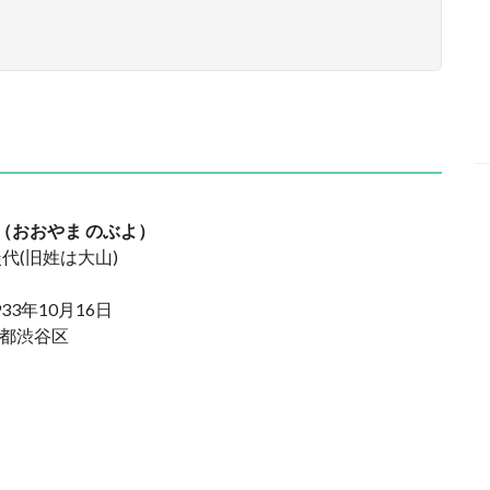
（おおやま のぶよ）
羨代(旧姓は大山)
933年10月16日
京都渋谷区