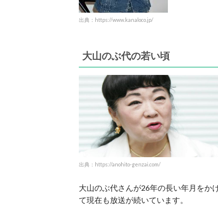
出典：https://www.kanaloco.jp/
大山のぶ代の若い頃
出典：https://anohito-genzai.com/
大山のぶ代さんが26年の長い年月をか
て現在も放送が続いています。