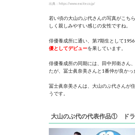
出典：https://www.excite.co.jp/
若い頃の大山のぶ代さんの写真がこち
しく親しみやすい感じの女性ですね。
俳優養成所に通い、第7期生として195
優としてデビュー
を果しています。
俳優養成所の同期には、田中邦衛さん
たが、冨士眞奈美さんと1番仲が良かっ
冨士眞奈美さんは、大山のぶ代さんが
うです。
大山のぶ代の代表作品① ド