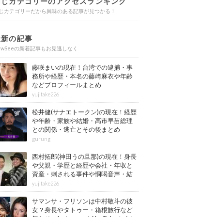
同じカテゴリーのアクセスランキング
じカテゴリーだから興味のある記事が見つかる！
最新の記事
ewSeeの新着記事もお見逃しなく
藤咲まいの現在！台湾での逮捕・事
務所や経歴・本名の藤崎麻衣や年齢
などプロフィールまとめ
yujitake226
松井健(サナエトークン)の現在！経歴
や年齢・家族や結婚・高市早苗総理
との関係・逃亡とその後まとめ
gurung
西村拓郎(神田うの旦那)の現在！身長
や父親・学歴と経歴や会社・年収と
資産・刺される事件や恫喝音声・結
婚と子供や自宅・脳梗塞の病気もま
yujitake226
とめ
サマンサ・フリソンは中村敬斗の彼
女？身長やタトゥー・箱根旅行など