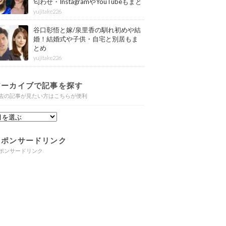
匂わせ・InstagramやYouTubeもまと
め
yujitake226
谷口彰悟と嫁/泉里香の馴れ初めや結
婚！結婚式や子供・自宅と別居もま
とめ
yujitake226
アーカイブで記事を探す
去の記事が見たい方はこちらが便利
スポンサードリンク
ポンサードリンク