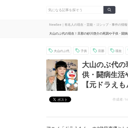
NewSee｜有名人の現在・芸能・ゴシップ・事件の情
大山のぶ代の現在！旦那の砂川啓介の死因や子供・闘病
大山のぶ代
子供
旦那
現在
大山のぶ代の
供・闘病生活
【元ドラえも
作成者 /
h