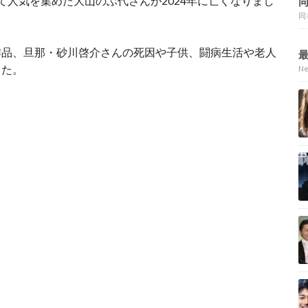
て人気を集めた大山のぶ代さんが2024年に亡くなりまし
同
作品、旦那・砂川啓介さんの死因や子供、闘病生活や老人
した。
N