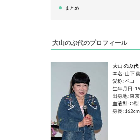
まとめ
大山のぶ代のプロフィール
大山 のぶ代
本名: 山下 
愛称: ペコ
生年月日: 1
出身地: 東
血液型: O型
身長: 162cm