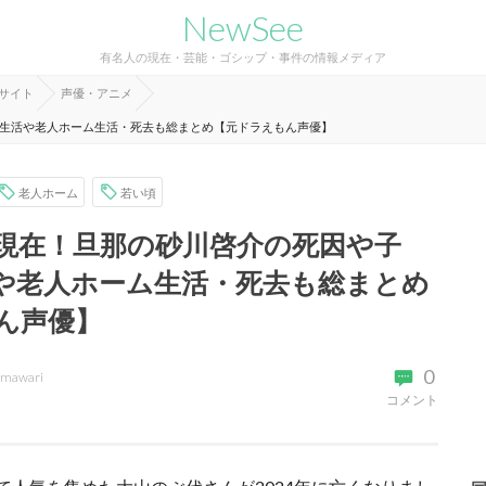
NewSee
有名人の現在・芸能・ゴシップ・事件の情報メディア
報サイト
声優・アニメ
生活や老人ホーム生活・死去も総まとめ【元ドラえもん声優】
老人ホーム
若い頃
現在！旦那の砂川啓介の死因や子
や老人ホーム生活・死去も総まとめ
ん声優】
0
imawari
コメント