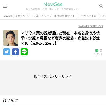
NewSee
有名人の現在・芸能・ゴシップ・事件の情報サイト
NewSee｜有名人の現在・芸能・ゴシップ・事件の情報サイト
男性アイドル
ジ
KABURAGIREMON
マリウス葉の脱退理由と現在！本名と身長や大
学・父親と母親など実家の家族・病気説も総ま
とめ【元Sexy Zone】
0
コメント
広告 / スポンサーリンク
はじめに