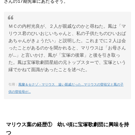
さんの17期先輩にあたるそう。
ＭＣの内村光良が、２人が親戚なのかと尋ねた。鳳は「マ
リウス君のひいおじいちゃんと、私の子供たちのひいおば
あちゃんがきょうだい」と説明した。これまでに２人は会
ったことがあるのかを聞かれると、マリウスは「お母さん
が…」と言いかけ、鳳が「宝塚の後輩」と後を引き取っ
た。鳳は宝塚歌劇団星組の元トップスターで、宝塚という
縁でかねて面識があったことを述べた。
引用：
鳳蘭＆セクゾ・マリウス 遠い親戚だった…マリウスの曽祖父と鳳の子
供の曽祖母が…
マリウス葉の経歴① 幼い頃に宝塚歌劇団に興味を持
つ