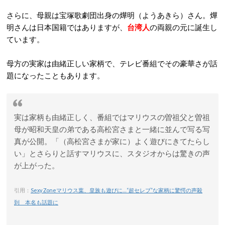
さらに、母親は宝塚歌劇団出身の燁明（ようあきら）さん。燁
明さんは日本国籍ではありますが、
台湾人
の両親の元に誕生し
ています。
母方の実家は由緒正しい家柄で、テレビ番組でその豪華さが話
題になったこともあります。
実は家柄も由緒正しく、番組ではマリウスの曽祖父と曽祖
母が昭和天皇の弟である高松宮さまと一緒に並んで写る写
真が公開。「（高松宮さまが家に）よく遊びにきてたらし
い」とさらりと話すマリウスに、スタジオからは驚きの声
が上がった。
引用：
Sexy Zoneマリウス葉、皇族も遊びに…“超セレブ”な家柄に驚愕の声殺
到 本名も話題に