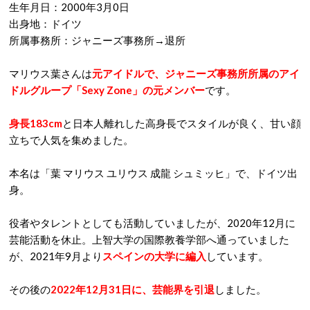
生年月日：2000年3月0日
出身地：ドイツ
所属事務所：ジャニーズ事務所→退所
マリウス葉さんは
元アイドルで、ジャニーズ事務所所属のアイ
ドルグループ「Sexy Zone」の元メンバー
です。
身長183cm
と日本人離れした高身長でスタイルが良く、甘い顔
立ちで人気を集めました。
本名は「葉 マリウス ユリウス 成龍 シュミッヒ」で、ドイツ出
身。
役者やタレントとしても活動していましたが、2020年12月に
芸能活動を休止。上智大学の国際教養学部へ通っていました
が、2021年9月より
スペインの大学に編入
しています。
その後の
2022年12月31日に、芸能界を引退
しました。