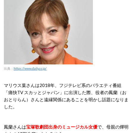
出典：
https://www.daily.co.jp/
マリウス葉さんは2018年、フジテレビ系のバラエティ番組
「痛快TV スカッとジャパン」に出演した際、役者の鳳蘭（お
おとりらん）さんと遠縁関係にあることを明かし話題になりま
した。
鳳蘭さんは
宝塚歌劇団出身のミュージカル女優
で、母親の燁明