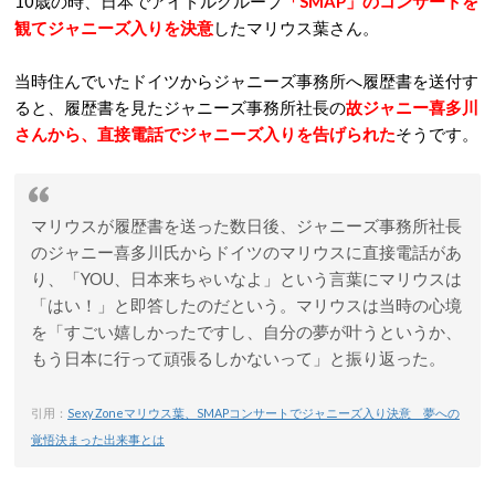
10歳の時、日本でアイドルグループ
「SMAP」のコンサートを
観てジャニーズ入りを決意
したマリウス葉さん。
当時住んでいたドイツからジャニーズ事務所へ履歴書を送付す
ると、履歴書を見たジャニーズ事務所社長の
故ジャニー喜多川
さんから、直接電話でジャニーズ入りを告げられた
そうです。
マリウスが履歴書を送った数日後、ジャニーズ事務所社長
のジャニー喜多川氏からドイツのマリウスに直接電話があ
り、「YOU、日本来ちゃいなよ」という言葉にマリウスは
「はい！」と即答したのだという。マリウスは当時の心境
を「すごい嬉しかったですし、自分の夢が叶うというか、
もう日本に行って頑張るしかないって」と振り返った。
引用：
Sexy Zoneマリウス葉、SMAPコンサートでジャニーズ入り決意 夢への
覚悟決まった出来事とは