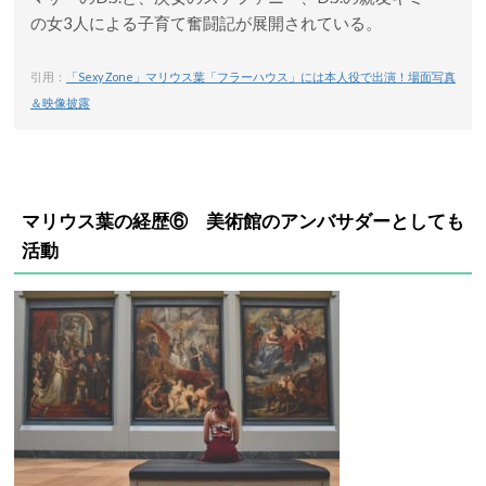
の女3人による子育て奮闘記が展開されている。
引用：
「Sexy Zone」マリウス葉「フラーハウス」には本人役で出演！場面写真
＆映像披露
マリウス葉の経歴⑥ 美術館のアンバサダーとしても
活動