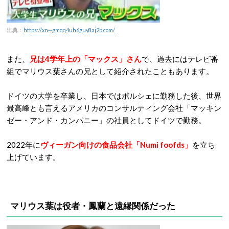
出典：
https://xn--gmqq4uh6guy8aj2b.com/
また、
兄は4学年上の「マックス」さん
で、過去にはテレビ番
組でマリウス葉さんの兄として紹介されたこともあります。
ドイツの大学を卒業し、日本ではポルシェに勤務した後、世界
最高峰とも言えるアメリカのコンサルティング会社「マッキン
ゼー・アンド・カンパニー」の社員としてドイツで勤務。
2022年に
ヴィーガン向けの食品会社「Numi foofds」
を立ち
上げています。
マリウス葉は役者・鳳蘭と遠縁関係だった