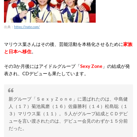
出典：
https://note.com/
マリウス葉さんはその後、芸能活動を本格化させるために
家族
と日本へ移住
。
その3か月後にはアイドルグループ「
Sexy Zone
」の結成が発
表され、CDデビューも果たしています。
新グループ「ＳｅｘｙＺｏｎｅ」に選ばれたのは、中島健
人（１７）菊池風磨（１６）佐藤勝利（１４）松島聡（１
３）マリウス葉（１１）。５人がグループ結成とＣＤデビ
ューを言い渡されたのは、デビュー会見のわずか１５分前
だった。