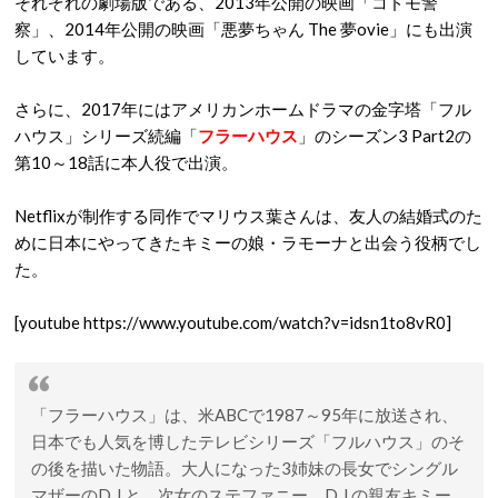
それぞれの劇場版である、2013年公開の映画「コドモ警
察」、2014年公開の映画「悪夢ちゃん The 夢ovie」にも出演
しています。
さらに、2017年にはアメリカンホームドラマの金字塔「フル
ハウス」シリーズ続編「
フラーハウス
」のシーズン3 Part2の
第10～18話に本人役で出演。
Netflixが制作する同作でマリウス葉さんは、友人の結婚式のた
めに日本にやってきたキミーの娘・ラモーナと出会う役柄でし
た。
[youtube https://www.youtube.com/watch?v=idsn1to8vR0]
「フラーハウス」は、米ABCで1987～95年に放送され、
日本でも人気を博したテレビシリーズ「フルハウス」のそ
の後を描いた物語。大人になった3姉妹の長女でシングル
マザーのD.J.と、次女のステファニー、D.J.の親友キミー