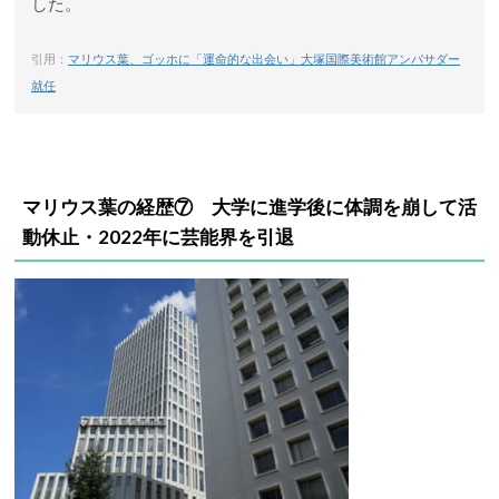
した。
引用：
マリウス葉、ゴッホに「運命的な出会い」大塚国際美術館アンバサダー
就任
マリウス葉の経歴⑦ 大学に進学後に体調を崩して活
動休止・2022年に芸能界を引退