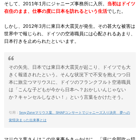
そして、2011年1月にジャニーズ事務所に入所。
当初はドイツ
在住のまま、仕事の度に日本を訪れるという生活
でした。
しかし、2012年3月に東日本大震災が発生。その甚大な被害は
世界中で報じられ、ドイツの空港職員には心配されるあまり、
日本行きを止められたといいます。
その矢先、日本では東日本大震災が起こり、ドイツでも大
きく報道されたという。そんな状況下で不安を抱えつつ日
本に旅立つマリウスに、ドイツのフランクフルト空港職員
は「こんな子どもが今から日本へ？おかしいんじゃない
か？キャンセルしなさい！」という言葉をかけたそう。
引用：
Sexy Zoneマリウス葉、SMAPコンサートでジャニーズ入り決意 夢への
覚悟決まった出来事とは
マリウス葉さんはこの出来事をきっかけに、「逆に全部吹っ切