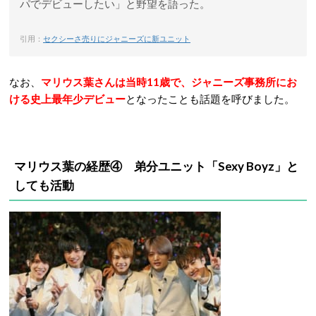
パでデビューしたい」と野望を語った。
引用：
セクシーさ売りにジャニーズに新ユニット
なお、
マリウス葉さんは当時11歳で、ジャニーズ事務所にお
ける史上最年少デビュー
となったことも話題を呼びました。
マリウス葉の経歴④ 弟分ユニット
「Sexy Boyz」
と
しても活動