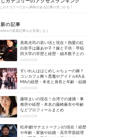
同じカテゴリーのアクセスランキング
じカテゴリーだから興味のある記事が見つかる！
最新の記事
ewSeeの新着記事もお見逃しなく
美島光司の若い頃と現在！熱愛の紅
白歌手は藤あや子？嫁と子供・早稲
田大学の学歴と経歴・細木数子との
確執もまとめ
yujitake226
すいれんははじめしゃちょーの嫁？
コンカフェ舞々悪魔やアイドルKAゑ
MAの経歴・本名と身長と年齢・結婚
情報もまとめ
yujitake226
藤咲まいの現在！台湾での逮捕・事
務所や経歴・本名の藤崎麻衣や年齢
などプロフィールまとめ
yujitake226
松井健(サナエトークン)の現在！経歴
や年齢・家族や結婚・高市早苗総理