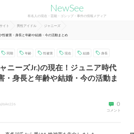
NewSee
有名人の現在・芸能・ゴシップ・事件の情報メディア
報サイト
男性アイドル
ジャニーズ
同期や性被害・身長と年齢や結婚・今の活動まとめ
同期
年齢
性被害
現在
結婚
身長
ャニーズJr.)の現在！ジュニア時代
害・身長と年齢や結婚・今の活動ま
0
ujitake226
コメント