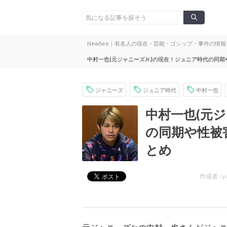
NewSee｜有名人の現在・芸能・ゴシップ・事件の情
中村一也(元ジャニーズJr.)の現在！ジュニア時代の
ジャニーズ
ジュニア時代
中村一也
中村一也(元ジ
の同期や性被
とめ
作成者 /
y