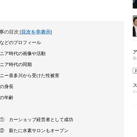
事の目次
[
目次を非表示
]
長などのプロフィール
ュニア時代の画像や活動
過
ュニア時代の同期
ャニー喜多川から受けた性被害
在の身長
ス
在の年齢
在① カーショップ経営者として成功
在② 新たに水素サロンもオープン