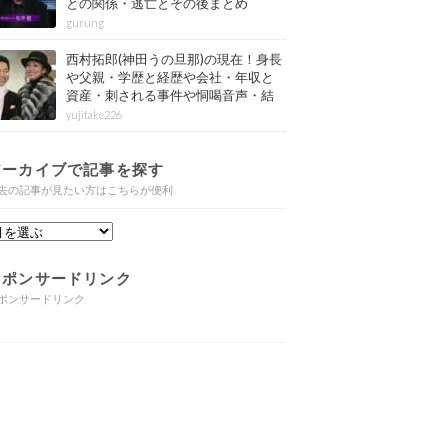
との関係・逃亡とその後まとめ
gurung
西村拓郎(神田うの旦那)の現在！身長
や父親・学歴と経歴や会社・年収と
資産・刺される事件や恫喝音声・結
婚と子供や自宅・脳梗塞の病気もま
yujitake226
とめ
アーカイブで記事を探す
去の記事が見たい方はこちらが便利
スポンサードリンク
ポンサードリンク