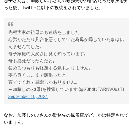
息子さんは、加藤しのぶさんの勤務先が風俗店だった事実を知
った後、Twitterに以下の投稿をされていました。
先程実家の祖母にも連絡をしました｡
心労がたたり具合を悪くしていた為母が隠していた事は伝
えませんでした｡
母子家庭の大変さは良く知っています｡
母も必死だったんだと｡
咎めるつもりも軽蔑する気もありません｡
寧ろ良くここまで頑張ったと
育ててくれて感謝しかありません｡
— 加藤しのぶ(母)を捜索しています (@93hdtJTARNV0uaT)
September 10, 2021
なお、加藤しのぶさんの勤務先の風俗店がどこかは特定されて
いません。