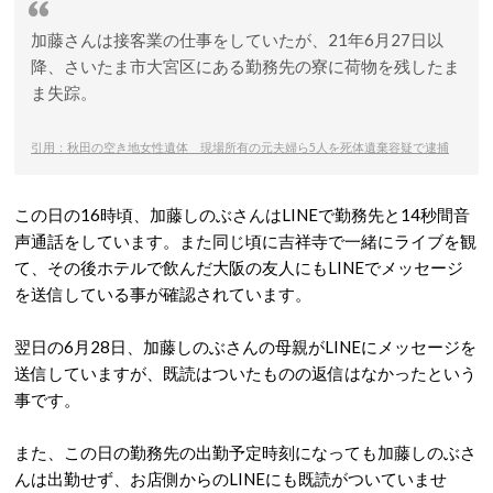
加藤さんは接客業の仕事をしていたが、21年6月27日以
降、さいたま市大宮区にある勤務先の寮に荷物を残したま
ま失踪。
引用：秋田の空き地女性遺体 現場所有の元夫婦ら5人を死体遺棄容疑で逮捕
この日の16時頃、加藤しのぶさんはLINEで勤務先と14秒間音
声通話をしています。また同じ頃に吉祥寺で一緒にライブを観
て、その後ホテルで飲んだ大阪の友人にもLINEでメッセージ
を送信している事が確認されています。
翌日の6月28日、加藤しのぶさんの母親がLINEにメッセージを
送信していますが、既読はついたものの返信はなかったという
事です。
また、この日の勤務先の出勤予定時刻になっても加藤しのぶさ
んは出勤せず、お店側からのLINEにも既読がついていませ