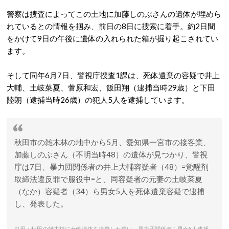
警察は捜査によってこの土地に加藤しのぶさんの遺体が埋めら
れているとの情報を掴み、前日の8日に捜索に着手。約2日間
をかけて9日の午後に遺体の入れられた箱が掘り起こされてい
ます。
そして同年6月7日、警視庁捜査1課は、死体遺棄の容疑で井上
大輔、土岐菜夏、菅原和宏、飯田翔（逮捕当時29歳）と下田
陸朗（逮捕当時26歳）の犯人5人を逮捕しています。
秋田市の雑木林の地中から5月、愛知県一宮市の接客業、
加藤しのぶさん（不明当時48）の遺体が見つかり、警視
庁は7日、暴力団関係者の井上大輔容疑者（48）=覚醒剤
取締法違反罪で服役中=と、同容疑者の元妻の土岐菜夏
（なか）容疑者（34）ら男女5人を死体遺棄容疑で逮捕
し、発表した。
引用：秋田の雑木林に女性遺体を遺棄した疑い 暴力団関係者ら男女5人逮捕