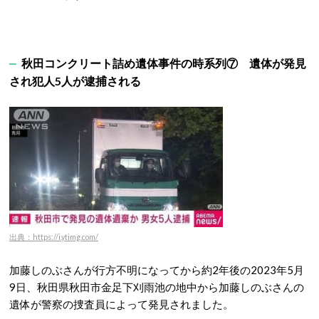
秋田コンクリート詰め遺体事件の時系列⑦ 遺体が発見
され犯人5人が逮捕される
出典：https://i.ytimg.com/
加藤しのぶさんが行方不明になってから約2年後の2023年5月
9日、秋田県秋田市金足下刈雨池の地中から加藤しのぶさんの
遺体が警察の捜査員によって発見されました。