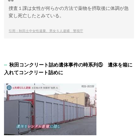
捜査１課は女性が何らかの方法で薬物を摂取後に体調が急
変し死亡したとみている。
引用：秋田土中女性遺棄、男女５人逮捕 警視庁
秋田コンクリート詰め遺体事件の時系列⑤ 遺体を箱に
入れてコンクリート詰めに