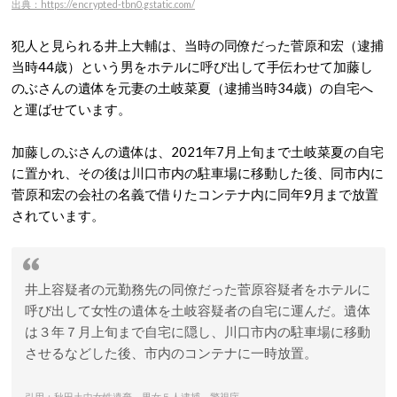
出典：https://encrypted-tbn0.gstatic.com/
犯人と見られる井上大輔は、当時の同僚だった菅原和宏（逮捕
当時44歳）という男をホテルに呼び出して手伝わせて加藤し
のぶさんの遺体を元妻の土岐菜夏（逮捕当時34歳）の自宅へ
と運ばせています。
加藤しのぶさんの遺体は、2021年7月上旬まで土岐菜夏の自宅
に置かれ、その後は川口市内の駐車場に移動した後、同市内に
菅原和宏の会社の名義で借りたコンテナ内に同年9月まで放置
されています。
井上容疑者の元勤務先の同僚だった菅原容疑者をホテルに
呼び出して女性の遺体を土岐容疑者の自宅に運んだ。遺体
は３年７月上旬まで自宅に隠し、川口市内の駐車場に移動
させるなどした後、市内のコンテナに一時放置。
引用：秋田土中女性遺棄、男女５人逮捕 警視庁