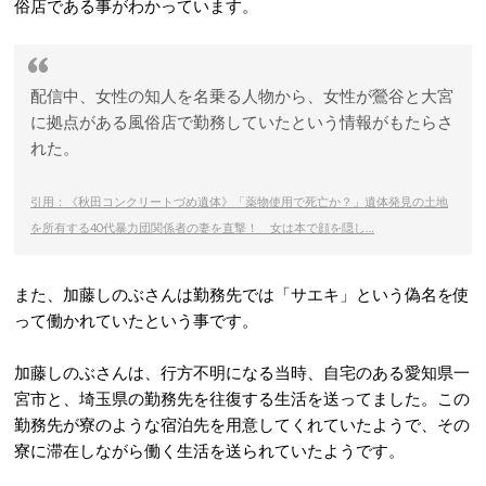
俗店である事がわかっています。
配信中、女性の知人を名乗る人物から、女性が鶯谷と大宮
に拠点がある風俗店で勤務していたという情報がもたらさ
れた。
引用：《秋田コンクリートづめ遺体》「薬物使用で死亡か？」遺体発見の土地
を所有する40代暴力団関係者の妻を直撃！ 女は本で顔を隠し…
また、加藤しのぶさんは勤務先では「サエキ」という偽名を使
って働かれていたという事です。
加藤しのぶさんは、行方不明になる当時、自宅のある愛知県一
宮市と、埼玉県の勤務先を往復する生活を送ってました。この
勤務先が寮のような宿泊先を用意してくれていたようで、その
寮に滞在しながら働く生活を送られていたようです。