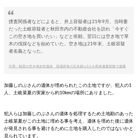
捜査関係者などによると、井上容疑者は21年9月、当時妻
だった土岐容疑者と秋田市内の不動産会社を訪れ「今すぐ
この空き地を買いたい」などと依頼。翌日には空き地で草
木の伐採などを始めていた。空き地は21年末、土岐容疑
者名義となった。
引用：秋田の空き地女性遺体 現場所有の元夫婦ら5人を死体遺棄容疑で逮捕
加藤しのぶさんの遺体が埋められたこの土地ですが、犯人の1
人、土岐菜夏の実家から約10kmの場所にありました。
犯人らは加藤しのぶさんの遺体を処理するため土地勘のあった
土岐菜夏がこの土地に埋める事を考え、遺体を埋めた後に遺体
が発見される事を避けるために土地を購入したのではないかと
見られています。