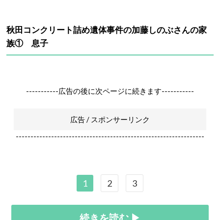
秋田コンクリート詰め遺体事件の加藤しのぶさんの家
族① 息子
-----------広告の後に次ページに続きます-----------
広告 / スポンサーリンク
----------------------------------------------------------------
1
2
3
続きを読む ▶