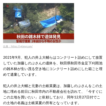
出典：https://i.ytimg.com/
2021年9月、犯人の井上大輔らはコンクリート詰めにして放置
していた加藤しのぶさんの遺体を、秋田県秋田市金足下刈雨池
の雑木林が生い茂る空き地にコンクリート詰めにした箱ごと埋
めて遺棄しています。
犯人の井上大輔と元妻の土岐菜夏は、加藤しのぶさんをこの土
地に埋める前日に秋田市内の不動産会社を訪れて、「今すぐに
この土地を買いたい」と依頼しており、同年12月27日付でこ
の土地の名義は土岐菜夏の所有となっています。