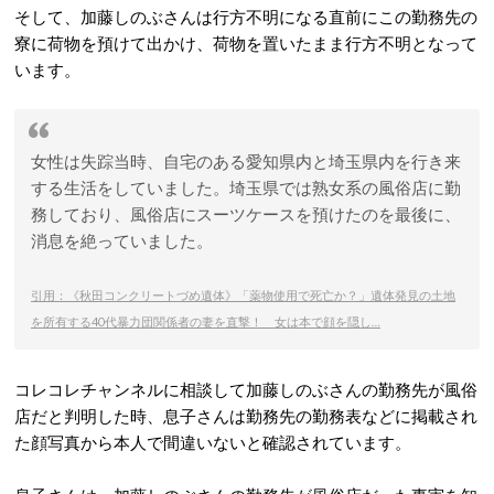
そして、加藤しのぶさんは行方不明になる直前にこの勤務先の
寮に荷物を預けて出かけ、荷物を置いたまま行方不明となって
います。
女性は失踪当時、自宅のある愛知県内と埼玉県内を行き来
する生活をしていました。埼玉県では熟女系の風俗店に勤
務しており、風俗店にスーツケースを預けたのを最後に、
消息を絶っていました。
引用：《秋田コンクリートづめ遺体》「薬物使用で死亡か？」遺体発見の土地
を所有する40代暴力団関係者の妻を直撃！ 女は本で顔を隠し…
コレコレチャンネルに相談して加藤しのぶさんの勤務先が風俗
店だと判明した時、息子さんは勤務先の勤務表などに掲載され
た顔写真から本人で間違いないと確認されています。