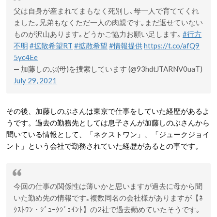
父は自身が産まれてまもなく死別し､母一人で育ててくれ
ました｡兄弟もなくただ一人の肉親です｡まだ返せていない
ものが沢山あります｡どうかご協力お願い足します｡
#行方
不明
#拡散希望RT
#拡散希望
#情報提供
https://t.co/afQ9
5yc4Ee
— 加藤しのぶ(母)を捜索しています (@93hdtJTARNV0uaT)
July 29, 2021
その後、加藤しのぶさんは東京で仕事をしていた経歴があるよ
うです。過去の勤務先としては息子さんが加藤しのぶさんから
聞いている情報として、「ネクストワン」、「ジュークジョイ
ント」という会社で勤務されていた経歴があるとの事です。
今回の仕事の関係性は薄いかと思いますが過去に母から聞
いた勤め先の情報です｡複数同名の会社様がありますが【ﾈ
ｸｽﾄﾜﾝ・ｼﾞｭｰｸｼﾞｮｲﾝﾄ】の2社で過去勤めていたそうです｡