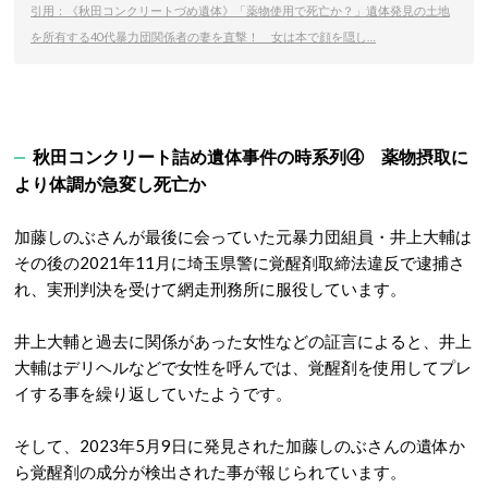
引用：《秋田コンクリートづめ遺体》「薬物使用で死亡か？」遺体発見の土地
を所有する40代暴力団関係者の妻を直撃！ 女は本で顔を隠し…
秋田コンクリート詰め遺体事件の時系列④ 薬物摂取に
より体調が急変し死亡か
加藤しのぶさんが最後に会っていた元暴力団組員・井上大輔は
その後の2021年11月に埼玉県警に覚醒剤取締法違反で逮捕さ
れ、実刑判決を受けて網走刑務所に服役しています。
井上大輔と過去に関係があった女性などの証言によると、井上
大輔はデリヘルなどで女性を呼んでは、覚醒剤を使用してプレ
イする事を繰り返していたようです。
そして、2023年5月9日に発見された加藤しのぶさんの遺体か
ら覚醒剤の成分が検出された事が報じられています。