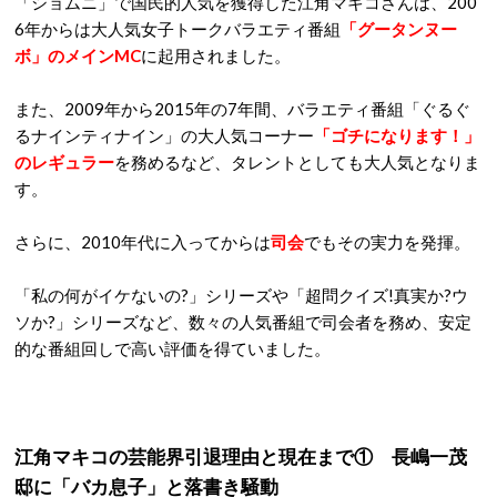
「ショムニ」で国民的人気を獲得した江角マキコさんは、200
6年からは大人気女子トークバラエティ番組
「グータンヌー
ボ」のメインMC
に起用されました。
また、2009年から2015年の7年間、バラエティ番組「ぐるぐ
るナインティナイン」の大人気コーナー
「ゴチになります！」
のレギュラー
を務めるなど、タレントとしても大人気となりま
す。
さらに、2010年代に入ってからは
司会
でもその実力を発揮。
「私の何がイケないの?」シリーズや「超問クイズ!真実か?ウ
ソか?」シリーズなど、数々の人気番組で司会者を務め、安定
的な番組回しで高い評価を得ていました。
江角マキコの芸能界引退理由と現在まで① 長嶋一茂
邸に「バカ息子」と落書き騒動