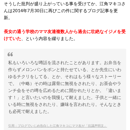
そうした批判が盛り上がっている事を受けてか、江角マキコさ
んは2014年7月30日に再びこの件に関するブログ記事を更
新。
長女の通う学校のママ友達複数人から過去に壮絶なイジメを受
けていた
、という内容を綴りました。
私もいろいろな噂話を流されたことがあります。お弁当を
作らずメロンパンをポンと持たせている、とか先生にいわ
ゆるチクリをしてる、とか、それはもう様々なストーリー
で。（中略）その時は露骨に無視をされたり、お茶会やラ
ンチ会をその噂を広めるために開かれたりとか。「違いま
す！」と言いたいのを我慢して耐えました。子供と一緒に
いる時に無視をされたり、嫌味を言われたり。そんなとき
も必死で耐えました。
引用：ブログでいじめ告白した江角マキコにママ友が「抗議声明文」