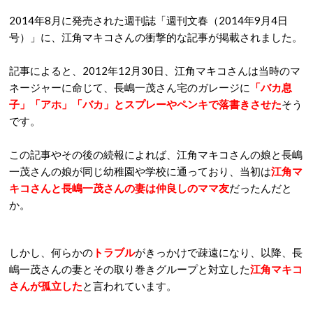
2014年8月に発売された週刊誌「週刊文春（2014年9月4日
号）」に、江角マキコさんの衝撃的な記事が掲載されました。
記事によると、2012年12月30日、江角マキコさんは当時のマ
ネージャーに命じて、長嶋一茂さん宅のガレージに
「バカ息
子」「アホ」「バカ」とスプレーやペンキで落書きさせた
そう
です。
この記事やその後の続報によれば、江角マキコさんの娘と長嶋
一茂さんの娘が同じ幼稚園や学校に通っており、当初は
江角マ
キコさんと長嶋一茂さんの妻は仲良しのママ友
だったんだと
か。
しかし、何らかの
トラブル
がきっかけで疎遠になり、以降、長
嶋一茂さんの妻とその取り巻きグループと対立した
江角マキコ
さんが孤立した
と言われています。