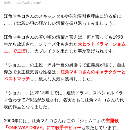
出典：https://twitter.com/
江角マキコさんのスキャンダルや芸能界引退理由に迫る前に、
ここでは若い頃の輝かしい活躍を振り返ってみましょう。
江角マキコさんの若い頃の活躍と言えば、何と言っても1998
年から放送され、シリーズ化もされた
大ヒットドラマ「ショム
ニ」で主演
し、大ブレイクを果たした事が挙げられます。
「ショムニ」の主役・坪井千夏の男勝りで正義感が強く、自由
奔放で女王様気質な性格は、
江角マキコさんのキャラクターと
ベストマッチ
し、絶大な人気を獲得しました。
「ショムニ」は2013年までに、連続ドラマ、スペシャルドラ
マ合わせて7作品が放送され、名実ともに江角マキコさんの代
表的作品となりました。
2000年には、江角マキコさんはこの「ショムニ」の
主題歌
「ONE WAY DRIVE」にて歌手デビュー
も果たしています。