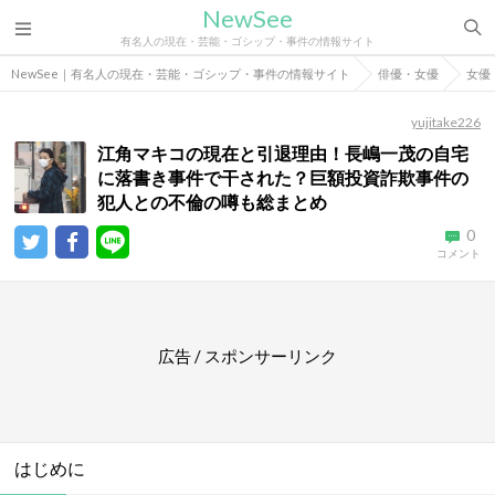
NewSee
有名人の現在・芸能・ゴシップ・事件の情報サイト
NewSee｜有名人の現在・芸能・ゴシップ・事件の情報サイト
俳優・女優
女優
yujitake226
江角マキコの現在と引退理由！長嶋一茂の自宅
に落書き事件で干された？巨額投資詐欺事件の
犯人との不倫の噂も総まとめ
0
コメント
広告 / スポンサーリンク
はじめに