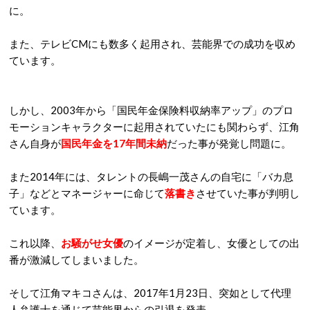
に。
また、テレビCMにも数多く起用され、芸能界での成功を収め
ています。
しかし、2003年から「国民年金保険料収納率アップ」のプロ
モーションキャラクターに起用されていたにも関わらず、江角
さん自身が
国民年金を17年間未納
だった事が発覚し問題に。
また2014年には、タレントの長嶋一茂さんの自宅に「バカ息
子」などとマネージャーに命じて
落書き
させていた事が判明し
ています。
これ以降、
お騒がせ女優
のイメージが定着し、女優としての出
番が激減してしまいました。
そして江角マキコさんは、2017年1月23日、突如として代理
人弁護士を通じて芸能界からの引退を発表。