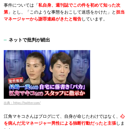
事件については「
私自身、週刊誌でこの件を初めて知った次
第
」とし、「このような事態をおこして迷惑をかけた」と
担当
マネージャーから謝罪連絡がきたと報告
しています。
ネットで批判が続出
出典：https://twitter.com/
江角マキコさんはブログにて、自身が命じたわけではなく、
心
を病んだ元マネージャー男性による独断行動だったと主張
しま