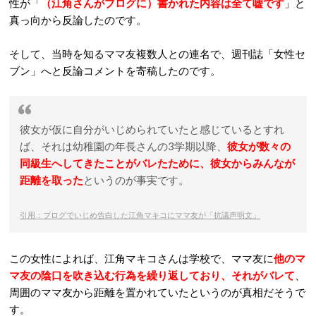
性が「
（江角さんがブログに）書かれた内容は全て嘘です
」と
真っ向から反論したのです。
そして、当時を知るママ友複数人との連名で、週刊誌「女性セ
ブン」へと反論コメントを寄稿したのです。
彼女が仮に自分がいじめられていたと感じているとすれ
ば、それは幼稚園の年長さんの3学期以降、
彼女が数々の
同級生へしてきたことがバレたために、彼女からみんなが
距離を取った
というのが事実です。
引用：ブログでいじめ告白した江角マキコにママ友が「抗議声明文」
この女性によれば、江角マキコさんは学校で、ママ友に
他のマ
マ友の陰口を吹き込む行為を繰り返しており、それがバレて
、
周囲のママ友から距離を置かれていたというのが真相だそうで
す。