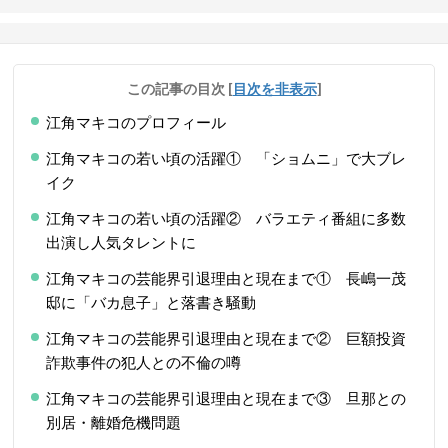
この記事の目次
[
目次を非表示
]
江角マキコのプロフィール
江角マキコの若い頃の活躍① 「ショムニ」で大ブレ
イク
江角マキコの若い頃の活躍② バラエティ番組に多数
出演し人気タレントに
江角マキコの芸能界引退理由と現在まで① 長嶋一茂
邸に「バカ息子」と落書き騒動
江角マキコの芸能界引退理由と現在まで② 巨額投資
詐欺事件の犯人との不倫の噂
江角マキコの芸能界引退理由と現在まで③ 旦那との
別居・離婚危機問題