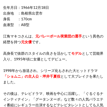
生年月日：1966年12月18日
出身地 ：島根県出雲市
身長 ：170cm
血液型 ：AB型
江角マキコさんは、
元バレーボール実業団の選手
という異色の
経歴を持つ
元女優
です。
高身長で抜群のスタイルの良さを活かして
モデル
として芸能界
入り。1995年頃に女優としてデビュー。
1998年から放送され、シリーズ化もされた大ヒットドラマ
「ショムニ」の主人公・坪井千夏役
として大ブレイクを果たし
ました。
その後は、テレビドラマ、映画を中心に活躍し、「ぐるぐるナ
インティナイン」「グータンヌーボ」など数々の人気バラエテ
ィ番組にレギュラー出演するなどテレビタレントとしても人気