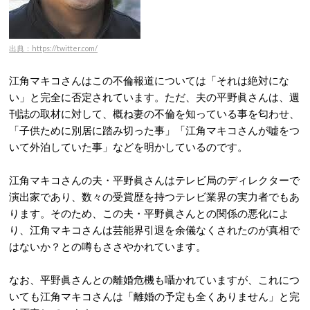
出典：https://twitter.com/
江角マキコさんはこの不倫報道については「それは絶対にな
い」と完全に否定されています。ただ、夫の平野眞さんは、週
刊誌の取材に対して、概ね妻の不倫を知っている事を匂わせ、
「子供ために別居に踏み切った事」「江角マキコさんが嘘をつ
いて外泊していた事」などを明かしているのです。
江角マキコさんの夫・平野眞さんはテレビ局のディレクターで
演出家であり、数々の受賞歴を持つテレビ業界の実力者でもあ
ります。そのため、この夫・平野眞さんとの関係の悪化によ
り、江角マキコさんは芸能界引退を余儀なくされたのが真相で
はないか？との噂もささやかれています。
なお、平野眞さんとの離婚危機も囁かれていますが、これにつ
いても江角マキコさんは「離婚の予定も全くありません」と完