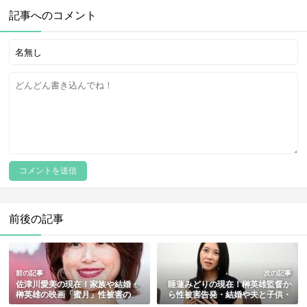
記事へのコメント
前後の記事
前の記事
次の記事
佐津川愛美の現在！家族や結婚・
睡蓮みどりの現在！榊英雄監督か
榊英雄の映画「蜜月」性被害の
ら性被害告発・結婚や夫と子供・
役・経歴やプロフィールまとめ
若い頃からの経歴を総まとめ