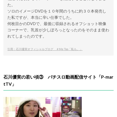
た。
ソロのイメージDVDを１０年間のうちに約３０本発売し
た私ですが、本当に辛い仕事でした。
何枚目かのDVDで、最後に収録されるオフショット映像
コーナーで、乳首が少しぽろっとなったのをそのまま使わ
れてしまったのです。
引用：石川優実オフィシャルブログ ＃Me Too「私も。」
石川優実の若い頃③ パチスロ動画配信サイト「P-mar
tTV」