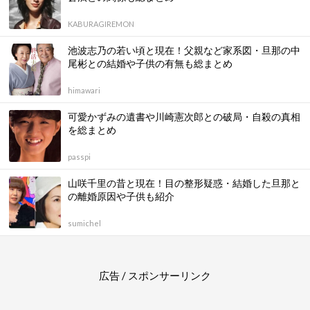
KABURAGIREMON
池波志乃の若い頃と現在！父親など家系図・旦那の中
尾彬との結婚や子供の有無も総まとめ
himawari
可愛かずみの遺書や川崎憲次郎との破局・自殺の真相
を総まとめ
passpi
山咲千里の昔と現在！目の整形疑惑・結婚した旦那と
の離婚原因や子供も紹介
sumichel
広告 / スポンサーリンク