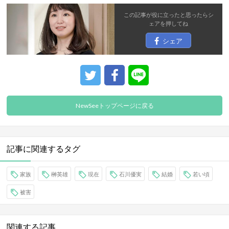
この記事が役に立ったと思ったら
シ
ェア
を押してね
シェア
NewSeeトップページに戻る
記事に関連するタグ
家族
榊英雄
現在
石川優実
結婚
若い頃
被害
関連する記事