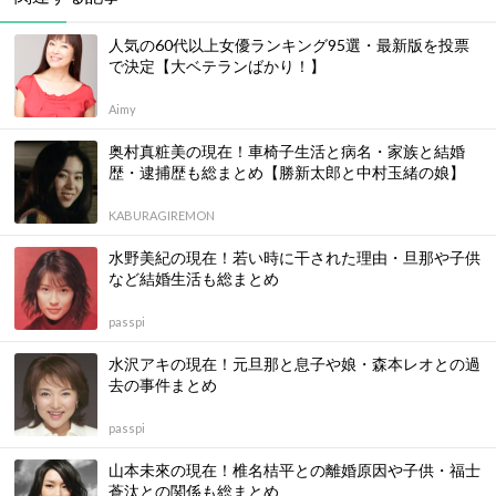
人気の60代以上女優ランキング95選・最新版を投票
で決定【大ベテランばかり！】
Aimy
奥村真粧美の現在！車椅子生活と病名・家族と結婚
歴・逮捕歴も総まとめ【勝新太郎と中村玉緒の娘】
KABURAGIREMON
水野美紀の現在！若い時に干された理由・旦那や子供
など結婚生活も総まとめ
passpi
水沢アキの現在！元旦那と息子や娘・森本レオとの過
去の事件まとめ
passpi
山本未來の現在！椎名桔平との離婚原因や子供・福士
蒼汰との関係も総まとめ