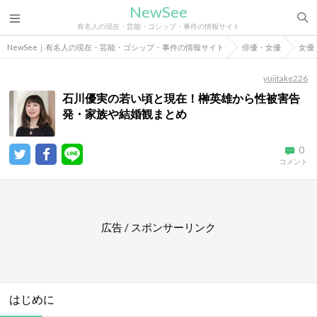
NewSee
有名人の現在・芸能・ゴシップ・事件の情報サイト
NewSee｜有名人の現在・芸能・ゴシップ・事件の情報サイト
俳優・女優
女優
yujitake226
石川優実の若い頃と現在！榊英雄から性被害告
発・家族や結婚観まとめ
0
コメント
広告 / スポンサーリンク
はじめに