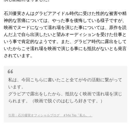
石川優実さんはグラビアアイドル時代に受けた性的な被害や精
神的な苦痛については、やった事を後悔している様子ですが、
映画でヌードになって濡れ場を演じた事については、原作を読
んだ上で自ら出演したいと望みオーディションを受けた仕事と
いう事で肯定的なようです。また、グラビア時代に露出をして
いたからこそ濡れ場を映画で演じる事にも抵抗がないとも発言
されています。
私は、今回こちらに書いたこと全てが今の活動に繋がって
います。
グラビアで露出をしたから、抵抗なく映画で濡れ場を演じ
られます。（映画で脱ぐのはむしろ好きです。）
引用：石川優実オフィシャルブログ ＃Me Too「私も。」