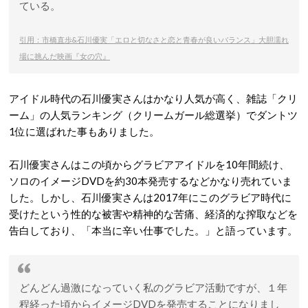
ている。
引用：市橋直歩&石川優実「エロと切なさと恋と青春が良いバランス」大胆濡れ
場に挑んだ映画『女の穴』
アイドル時代の石川優実さんはかなり人気が高く、雑誌「クリ
ーム」の人気ランキング（クリームガール総選挙）でダントツ
1位に選ばれた事もありました。
石川優実さんはこの頃からグラビアアイドルを10年間続け、
ソロのイメージDVDを約30本発売するなどかなり売れていま
した。しかし、石川優実さんは2017年にこのグラビア時代に
受けたという性的な被害や精神的な苦痛、経済的な搾取などを
告白しており、「本当に辛い仕事でした。」と語っています。
どんどん過激になっていく私のグラビア活動ですが、１年
程経った頃からイメージDVDを発売することになりまし