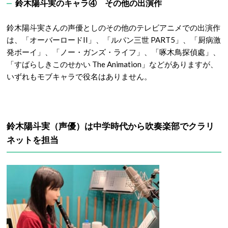
鈴木陽斗実のキャラ④ その他の出演作
鈴木陽斗実さんの声優としのその他のテレビアニメでの出演作
は、「オーバーロードII」、「ルパン三世 PART5」、「厨病激
発ボーイ」、「ノー・ガンズ・ライフ」、「啄木鳥探偵處」、
「すばらしきこのせかい The Animation」などがありますが、
いずれもモブキャラで役名はありません。
鈴木陽斗実（声優）は中学時代から吹奏楽部でクラリ
ネットを担当