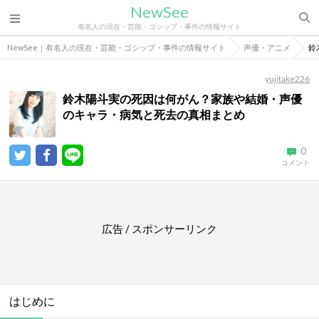
NewSee
有名人の現在・芸能・ゴシップ・事件の情報サイト
NewSee｜有名人の現在・芸能・ゴシップ・事件の情報サイト
声優・アニメ
鈴
yujitake226
鈴木陽斗実の死因は何がん？家族や結婚・声優
のキャラ・病気と死去の真相まとめ
0
コメント
広告 / スポンサーリンク
はじめに