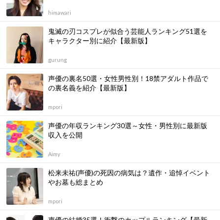
himawari
鬼滅の刃コスプレが似合う芸能人ランキング51選を
キャラクター別に紹介【最新版】
gurung
声優の裏名50選・女性男性別！18禁アダルト作品で
の裏名義を紹介【最新版】
mpori
声優の年収ランキング30選～女性・男性別に最新版
収入を公開
Aimy
松来未祐(声優)の死因の病気は？遺作・追悼イベント
やお墓も総まとめ
mpori
声優の結婚35選！衝撃のカップルランキング【最新