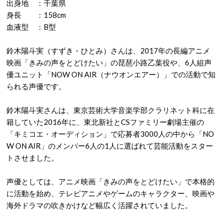
出身地 ：千葉県
身長 ：158cm
血液型 ：B型
鈴木陽斗実（すずき・ひとみ）さんは、2017年の長編アニメ
映画「きみの声をとどけたい」の琵琶小路乙葉役や、6人組声
優ユニット「NOW ON AIR（ナウオンエアー）」での活動で知
られる声優です。
鈴木陽斗実さんは、東京芸術大学音楽学部クラリネット科に在
籍していた2016年に、東北新社とCSファミリー劇場主催の
「キミコエ・オーディション」で応募者3000人の中から「NO
W ON AIR」のメンバー6人の1人に選ばれて芸能活動をスター
トさせました。
声優としては、アニメ映画「きみの声をとどけたい」で本格的
に活動を始め、テレビアニメやゲームのキャラクター、映画や
海外ドラマの吹きかけなど幅広く活躍されていました。