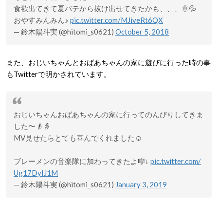
食欲出てきて夏バテから抜け出せてきたかも、、、🌞💦
おやすみんみん♪
pic.twitter.com/MJiveRt6QX
— 鈴木陽斗実 (@hitomi_s0621)
October 5, 2018
また、おじいちゃんとおばあちゃんの家に遊びに行った時の事
もTwitterで明かされています。
おじいちゃんおばあちゃんの家に行ってのんびりしてきま
した〜👴👵
MV見せたらとても喜んでくれました☺️
ブレーメンの音楽隊に加わってきたよ🎼↓
pic.twitter.com/
Ug17DyIJ1M
— 鈴木陽斗実 (@hitomi_s0621)
January 3, 2019