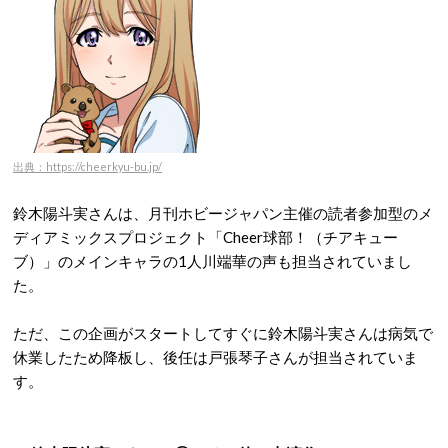
出典：https://cheerkyu-bu.jp/
鈴木陽斗実さんは、月刊ホビージャパン主催の読者参加型のメ
ディアミックスプロジェクト「Cheer球部！（チアキュー
ブ）」のメインキャラの1人川端華の声も担当されていまし
た。
ただ、この企画がスタートしてすぐに鈴木陽斗実さんは病気で
休業したため降板し、後任は戸張琴子さんが担当されていま
す。