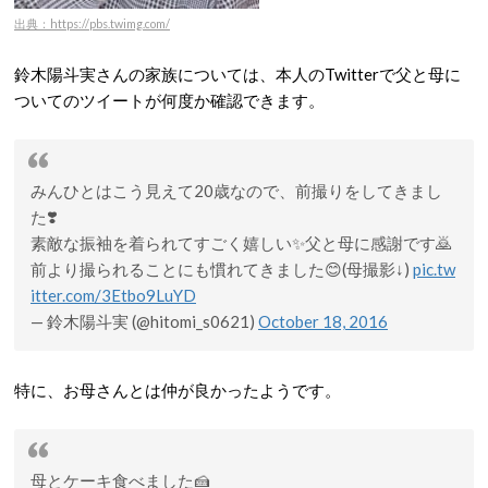
出典：https://pbs.twimg.com/
鈴木陽斗実さんの家族については、本人のTwitterで父と母に
ついてのツイートが何度か確認できます。
みんひとはこう見えて20歳なので、前撮りをしてきまし
た❣️
素敵な振袖を着られてすごく嬉しい✨父と母に感謝です🙇
前より撮られることにも慣れてきました😊(母撮影↓)
pic.tw
itter.com/3Etbo9LuYD
— 鈴木陽斗実 (@hitomi_s0621)
October 18, 2016
特に、お母さんとは仲が良かったようです。
母とケーキ食べました🍰