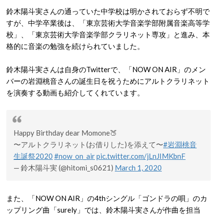
鈴木陽斗実さんの通っていた中学校は明かされておらず不明で
すが、中学卒業後は、「東京芸術大学音楽学部附属音楽高等学
校」、「東京芸術大学音楽学部クラリネット専攻」と進み、本
格的に音楽の勉強を続けられていました。
鈴木陽斗実さんは自身のTwitterで、「NOW ON AIR」のメン
バーの岩淵桃音さんの誕生日を祝うためにアルトクラリネット
を演奏する動画も紹介してくれています。
Happy Birthday dear Momone🍑
〜アルトクラリネット(お借りした)を添えて〜
#岩淵桃音
生誕祭2020
#now_on_air
pic.twitter.com/jLnJIMKbnF
— 鈴木陽斗実 (@hitomi_s0621)
March 1, 2020
また、「NOW ON AIR」の4thシングル「ゴンドラの唄」のカ
ップリング曲「surely」では、鈴木陽斗実さんが作曲を担当