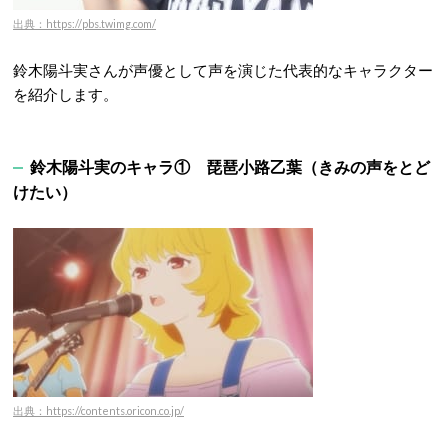
出典：https://pbs.twimg.com/
鈴木陽斗実さんが声優として声を演じた代表的なキャラクター
を紹介します。
鈴木陽斗実のキャラ① 琵琶小路乙葉（きみの声をとど
けたい）
出典：https://contents.oricon.co.jp/