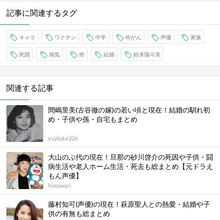
記事に関連するタグ
キャラ
ワクチン
中学
何がん
声優
家族
死因
病気
癌
結婚
鈴木陽斗実
関連する記事
間嶋里美(古谷徹の嫁)の若い頃と現在！結婚の馴れ初
め・子供や孫・自宅もまとめ
yujitake226
大山のぶ代の現在！旦那の砂川啓介の死因や子供・闘
病生活や老人ホーム生活・死去も総まとめ【元ドラえ
もん声優】
himawari
藤村知可(声優)の現在！萩原聖人との熱愛・結婚や子
供の有無も総まとめ