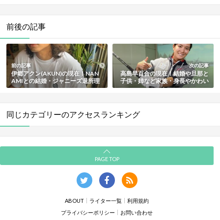
前後の記事
前の記事
次の記事
伊郷アクン(AKUN)の現在！NAN
高島早百合の現在！結婚や旦那と
AMIとの結婚・ジャニーズ退所理
子供・姉など家族・身長やかわい
由・ハーフや国籍・家族や兄弟・
い画像・年収も総まとめ【女子プ
身長などプロフィールを総まとめ
ロゴルファー】
同じカテゴリーのアクセスランキング
PAGE TOP
ABOUT
ライター一覧
利用規約
プライバシーポリシー
お問い合わせ