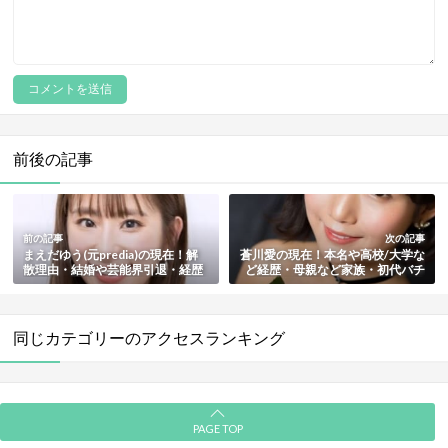
前後の記事
前の記事
次の記事
まえだゆう(元predia)の現在！解
蒼川愛の現在！本名や高校/大学な
散理由・結婚や芸能界引退・経歴
ど経歴・母親など家族・初代バチ
とプロフィールも総まとめ
ェラー久保裕丈との破局理由・結
婚歴と子供・鼻の整形も総まとめ
同じカテゴリーのアクセスランキング
PAGE TOP