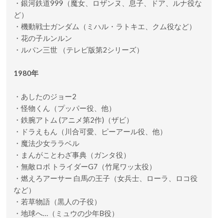
・銀河鉄道999（魔女、ロザンヌ、息子、ドア、ルナ役な
ど）
・機動戦士ガンダム（ミハル・ラトキエ、クム役など）
・花の子ルンルン
・ルパン三世 （テレビ版第2シリーズ）
1980年
・あしたのジョー2
・怪物くん（プッパー役、他）
・鉄腕アトム (アニメ第2作)（ザビ）
・ドラえもん（川合可愛、ピーアール役、他）
・魔法少女ララベル
・まんがことわざ事典（ガンタ役）
・無敵ロボ トライダーG7（竹尾ワッ太役）
・燃えろアーサー 白馬の王子（女兵士、ローラ、ロコ役
など）
・若草物語（黒人の子役）
・地球へ…（ミュウの少年B役）