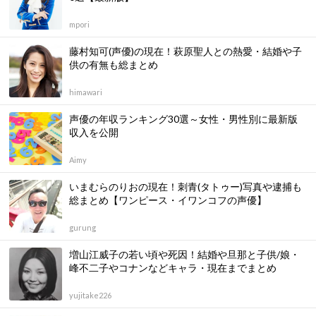
mpori
藤村知可(声優)の現在！萩原聖人との熱愛・結婚や子
供の有無も総まとめ
himawari
声優の年収ランキング30選～女性・男性別に最新版
収入を公開
Aimy
いまむらのりおの現在！刺青(タトゥー)写真や逮捕も
総まとめ【ワンピース・イワンコフの声優】
gurung
増山江威子の若い頃や死因！結婚や旦那と子供/娘・
峰不二子やコナンなどキャラ・現在までまとめ
yujitake226