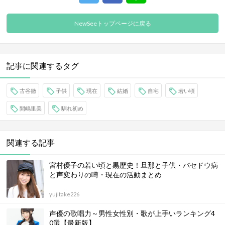
NewSeeトップページに戻る
記事に関連するタグ
古谷徹
子供
現在
結婚
自宅
若い頃
間嶋里美
馴れ初め
関連する記事
宮村優子の若い頃と黒歴史！旦那と子供・バセドウ病
と声変わりの噂・現在の活動まとめ
yujitake226
声優の歌唱力～男性女性別・歌が上手いランキング4
0選【最新版】