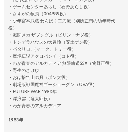
・ゲームセンターあらし（石野あらし役）
・さすがの猿飛（004989役）
・少年宮本武蔵 わんぱく二刀流（別所左門の幼年時代
役）
・戦闘メカ ザブングル（ビリン・ナダ役）
・トンデラハウスの大冒険（安土ゲン役）
・パタリロ!（マーク、トミー役）
・魔境伝説アクロバンチ（コト役）
・わが青春のアルカディア 無限軌道SSX（物野正役）
・野生のさけび
・おば捨て山の月（ポン太役）
・劇場版戦国魔神ゴーショーグン（OVA役）
・FUTURE WAR 198X年
・浮浪雲（竜太郎役）
・わが青春のアルカディア
1983年