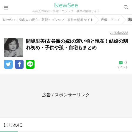
NewSee
有名人の現在・芸能・ゴシップ・事件の情報サイト
NewSee｜有名人の現在・芸能・ゴシップ・事件の情報サイト
声優・アニメ
間
yujitake226
間嶋里美(古谷徹の嫁)の若い頃と現在！結婚の馴
れ初め・子供や孫・自宅もまとめ
0
コメント
広告 / スポンサーリンク
はじめに