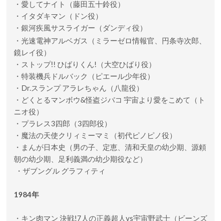
・愛してナイト（藤田五十鈴役
）
・イタダキマン（ドン役）
・銀河疾風サスライガー（ダンディ役）
・光速電神アルベガス（ミラーゼロ情報官
、円条寺次郎
、
鏡レイ役）
・ストップ!! ひばりくん!（大空ひばり役）
・特装機兵ドルバック（ピエール少年役）
・Dr.スランプ アラレちゃん（八龍役）
・どくとるマンボウ&怪盗ジバコ 宇宙より愛をこめて（ト
ニオ役）
・プラレス3四郎（3四郎役）
・魔法の天使クリィミーマミ（初代ピノピノ役）
・まんが日本史（男の子、定恵、清和天皇の幼少期、源頼
朝の幼少期、足利義満の幼少期役など）
・ザブングル グラフィティ
1984年
・キン肉マン 決戦!7人の正義超人vs宇宙野武士（ビーンズ