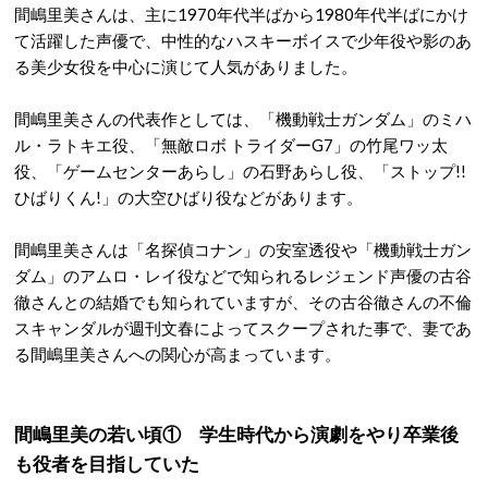
間嶋里美さんは、主に1970年代半ばから1980年代半ばにかけ
て活躍した声優で、中性的なハスキーボイスで少年役や影のあ
る美少女役を中心に演じて人気がありました。
間嶋里美さんの代表作としては、「機動戦士ガンダム」のミハ
ル・ラトキエ役、「無敵ロボ トライダーG7」の竹尾ワッ太
役、「ゲームセンターあらし」の石野あらし役、「ストップ!!
ひばりくん!」の大空ひばり役などがあります。
間嶋里美さんは「名探偵コナン」の安室透役や「機動戦士ガン
ダム」のアムロ・レイ役などで知られるレジェンド声優の古谷
徹さんとの結婚でも知られていますが、その古谷徹さんの不倫
スキャンダルが週刊文春によってスクープされた事で、妻であ
る間嶋里美さんへの関心が高まっています。
間嶋里美の若い頃① 学生時代から演劇をやり卒業後
も役者を目指していた