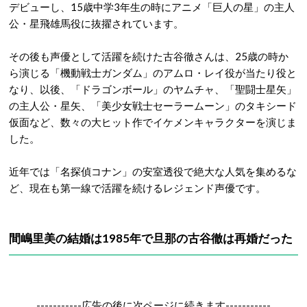
デビューし、15歳中学3年生の時にアニメ「巨人の星」の主人
公・星飛雄馬役に抜擢されています。
その後も声優として活躍を続けた古谷徹さんは、25歳の時か
ら演じる「機動戦士ガンダム」のアムロ・レイ役が当たり役と
なり、以後、「ドラゴンボール」のヤムチャ、「聖闘士星矢」
の主人公・星矢、「美少女戦士セーラームーン」のタキシード
仮面など、数々の大ヒット作でイケメンキャラクターを演じま
した。
近年では「名探偵コナン」の安室透役で絶大な人気を集めるな
ど、現在も第一線で活躍を続けるレジェンド声優です。
間嶋里美の結婚は1985年で旦那の古谷徹は再婚だった
-----------広告の後に次ページに続きます-----------