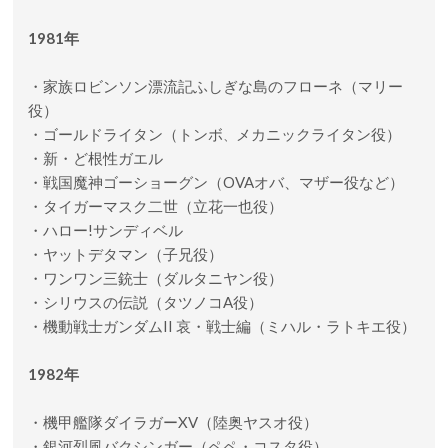
1981年
・家族ロビンソン漂流記ふしぎな島のフローネ（マリー
役）
・ゴールドライタン（トンボ
メカニックライタン役）
、
・新・ど根性ガエル
・戦国魔神ゴーショーグン（OVAオバ、マザー役など）
・タイガーマスク二世（立花一也役）
・ハロー!サンディベル
・ヤットデタマン（子兄役）
・ワンワン三銃士（ダルタニヤン役）
・シリウスの伝説（タツノコA役）
・機動戦士ガンダムII 哀・戦士編（ミハル・ラトキエ役）
1982年
・機甲艦隊ダイラガーXV（陸奥ヤスオ役）
・銀河烈風バクシンガー（ペペ・コスタ役）