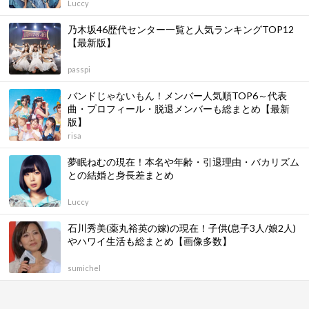
Luccy
乃木坂46歴代センター一覧と人気ランキングTOP12
【最新版】
passpi
バンドじゃないもん！メンバー人気順TOP6～代表
曲・プロフィール・脱退メンバーも総まとめ【最新
版】
risa
夢眠ねむの現在！本名や年齢・引退理由・バカリズム
との結婚と身長差まとめ
Luccy
石川秀美(薬丸裕英の嫁)の現在！子供(息子3人/娘2人)
やハワイ生活も総まとめ【画像多数】
sumichel