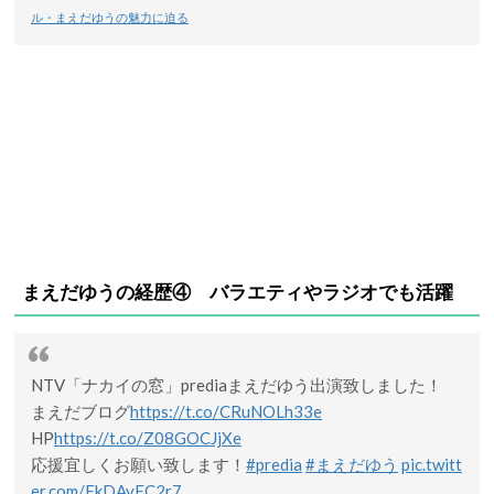
ル・まえだゆうの魅力に迫る
まえだゆうの経歴④ バラエティやラジオでも活躍
NTV「ナカイの窓」prediaまえだゆう出演致しました！
まえだブログ
https://t.co/CRuNOLh33e
HP
https://t.co/Z08GOCJjXe
応援宜しくお願い致します！
#predia
#まえだゆう
pic.twitt
er.com/EkDAvFC2r7