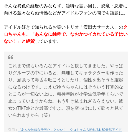
そんな異色の経歴のみならず、独特な言い回し、恐竜・忍者に
向ける並々ならぬ情熱などがアイドルファンの間でも話題に。
アイドル好きで知られるお笑いトリオ「安田大サーカス」の
ク
ロちゃんも、「あんなに純粋で、なおかつイカれている子はい
ない！」と絶賛
しています。
これまで僕もいろんなアイドルと接してきました。やっぱ
りグループの中にいると、無理してキャラクターを作った
り、頑張って毒舌を吐こうとしたり、個性を出そうと躍起
になるわけです。まえだゆうちゃんにはそういう打算的な
ところが一切ない上に、精神年齢が小学生低学年くらいで
止まっていますからね。もう引き込まれざるをえない。彼
女のTikTokとか最高ですよ。頭を空っぽにして延々と見て
いられますから（笑）
引用：
「あんな純粋な子見たことない！」クロちゃんも恐れるNEO天然アイド