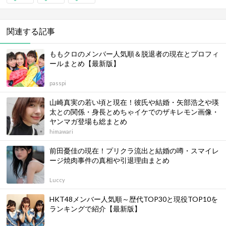
関連する記事
ももクロのメンバー人気順＆脱退者の現在とプロフィ
ールまとめ【最新版】
passpi
山崎真実の若い頃と現在！彼氏や結婚・矢部浩之や瑛
太との関係・身長とめちゃイケでのザキレモン画像・
ヤンマガ登場も総まとめ
himawari
前田憂佳の現在！プリクラ流出と結婚の噂・スマイレ
ージ焼肉事件の真相や引退理由まとめ
Luccy
HKT48メンバー人気順～歴代TOP30と現役TOP10を
ランキングで紹介【最新版】