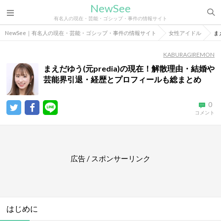
NewSee
有名人の現在・芸能・ゴシップ・事件の情報サイト
NewSee｜有名人の現在・芸能・ゴシップ・事件の情報サイト
女性アイドル
ま
KABURAGIREMON
まえだゆう(元predia)の現在！解散理由・結婚や
芸能界引退・経歴とプロフィールも総まとめ
0
コメント
広告 / スポンサーリンク
はじめに