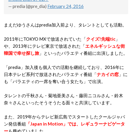
— predia (@pre_dia)
February 24, 2016
まえだゆうさんはpredia加入前より、タレントとしても活動。
2011年にTOKYO MXで放送されていた「
クイズ!先端tic
」
や、2013年にテレビ東京で放送された「
エネルギッシュな街
韓国で幸せ探し旅
」といったバラエティ番組に出演しました。
「predia」加入後も個人での活動を継続しており、2016年に
日本テレビ系列で放送されたバラエティ番組「
ナカイの窓
」に
も「バラエティの一席を奪い合う女たち」で出演。
タレントの千秋さん・菊地亜美さん・藤田ニコルさん・鈴木
奈々さんといったそうそうたる面々と共演しています。
また、2019年からテレビ新広島でスタートしたクールジャパ
ン発信番組
「Japan in Motion」では、レギュラーナビゲータ
ー
も務めていました。