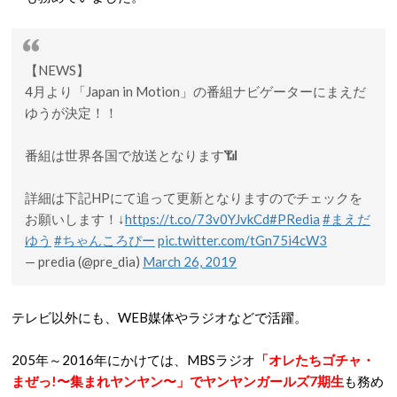
【NEWS】
4月より「Japan in Motion」の番組ナビゲーターにまえだ
ゆうが決定！！
番組は世界各国で放送となります📶
詳細は下記HPにて追って更新となりますのでチェックを
お願いします！↓
https://t.co/73v0YJvkCd
#PRedia
#まえだ
ゆう
#ちゃんころぴー
pic.twitter.com/tGn75i4cW3
— predia (@pre_dia)
March 26, 2019
テレビ以外にも、WEB媒体やラジオなどで活躍。
205年～2016年にかけては、MBSラジオ
「オレたちゴチャ・
まぜっ!〜集まれヤンヤン〜」でヤンヤンガールズ7期生
も務め