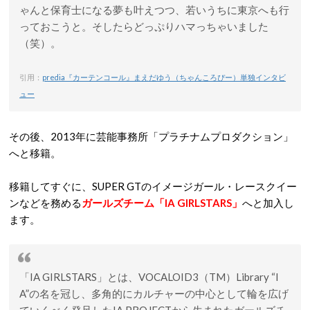
ゃんと保育士になる夢も叶えつつ、若いうちに東京へも行
っておこうと。そしたらどっぷりハマっちゃいました
（笑）。
引用：
predia『カーテンコール』まえだゆう（ちゃんころぴー）単独インタビ
ュー
その後、2013年に芸能事務所「プラチナムプロダクション」
へと移籍。
移籍してすぐに、SUPER GTのイメージガール・レースクイー
ンなどを務める
ガールズチーム「IA GIRLSTARS」
へと加入し
ます。
「IA GIRLSTARS」とは、VOCALOID3（TM）Library “I
A”の名を冠し、多角的にカルチャーの中心として輪を広げ