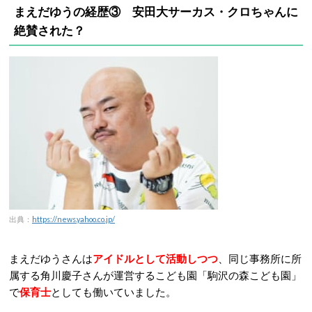
まえだゆうの経歴③ 安田大サーカス・クロちゃんに
絶賛された？
出典：
https://news.yahoo.co.jp/
まえだゆうさんは
アイドルとして活動しつつ
、同じ事務所に所
属する角川慶子さんが運営するこども園「駒沢の森こども園」
で
保育士
としても働いていました。