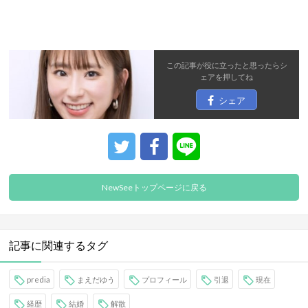
この記事が役に立ったと思ったら
シ
ェア
を押してね
シェア
NewSeeトップページに戻る
記事に関連するタグ
predia
まえだゆう
プロフィール
引退
現在
経歴
結婚
解散