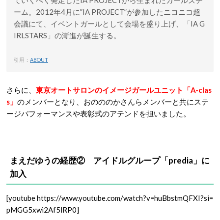
ていくべく発足したIA PROJECTから生まれたガールズチ
ーム。2012年4月に”IA PROJECT”が参加したニコニコ超
会議にて、イベントガールとして会場を盛り上げ、「IA G
IRLSTARS」の漸進が誕生する。
引用：
ABOUT
さらに、
東京オートサロンのイメージガールユニット「A-clas
s」
のメンバーとなり、おのののかさんらメンバーと共にステ
ージパフォーマンスや表彰式のアテンドを担いました。
まえだゆうの経歴② アイドルグループ「predia」に
加入
[youtube https://www.youtube.com/watch?v=huBbstmQFXI?si=
pMGG5xwi2Af5lRP0]