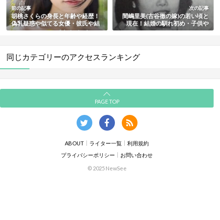
前の記事
次の記事
胡桃さくらの身長と年齢や経歴！
間嶋里美(古谷徹の嫁)の若い頃と
偽乳疑惑や似てる女優・彼氏や結
現在！結婚の馴れ初め・子供や
婚情報もまとめ
孫・自宅もまとめ
同じカテゴリーのアクセスランキング
PAGE TOP
ABOUT
ライター一覧
利用規約
プライバシーポリシー
お問い合わせ
© 2025 NewSee