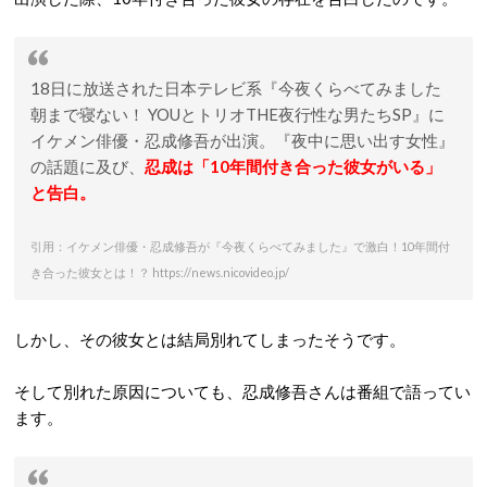
18日に放送された日本テレビ系『今夜くらべてみました
朝まで寝ない！ YOUとトリオTHE夜行性な男たちSP』に
イケメン俳優・忍成修吾が出演。『夜中に思い出す女性』
の話題に及び、
忍成は「10年間付き合った彼女がいる」
と告白。
引用：イケメン俳優・忍成修吾が『今夜くらべてみました』で激白！10年間付
き合った彼女とは！？ https://news.nicovideo.jp/
しかし、その彼女とは結局別れてしまったそうです。
そして別れた原因についても、忍成修吾さんは番組で語ってい
ます。