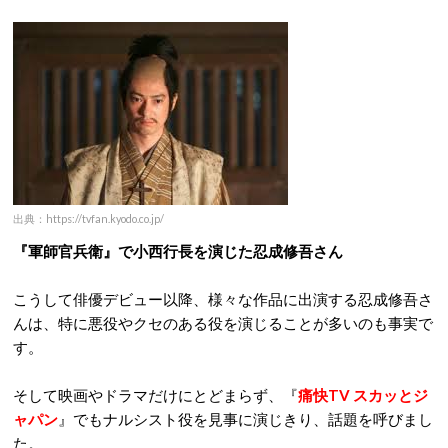
出典：https://tvfan.kyodo.co.jp/
『軍師官兵衛』で小西行長を演じた忍成修吾さん
こうして俳優デビュー以降、様々な作品に出演する忍成修吾さ
んは、特に悪役やクセのある役を演じることが多いのも事実で
す。
そして映画やドラマだけにとどまらず、『
痛快TV スカッとジ
ャパン
』でもナルシスト役を見事に演じきり、話題を呼びまし
た。