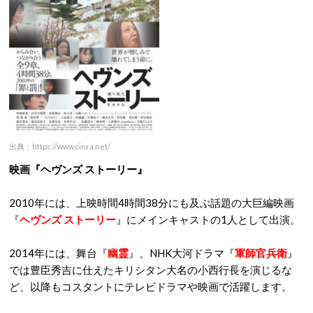
出典：https://www.cinra.net/
映画『ヘヴンズ ストーリー』
2010年には、上映時間4時間38分にも及ぶ話題の大巨編映画
『
ヘヴンズ ストーリー
』にメインキャストの1人として出演。
2014年には、舞台『
幽霊
』、NHK大河ドラマ『
軍師官兵衛
』
では豊臣秀吉に仕えたキリシタン大名の小西行長を演じるな
ど、以降もコスタントにテレビドラマや映画で活躍します。