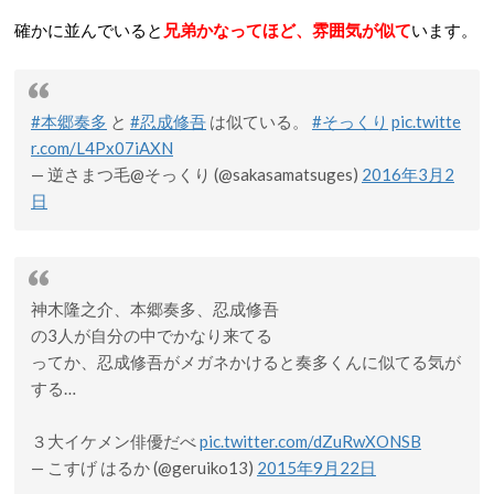
確かに並んでいると
兄弟かなってほど、雰囲気が似て
います。
#本郷奏多
と
#忍成修吾
は似ている。
#そっくり
pic.twitte
r.com/L4Px07iAXN
— 逆さまつ毛@そっくり (@sakasamatsuges)
2016年3月2
日
神木隆之介、本郷奏多、忍成修吾
の3人が自分の中でかなり来てる
ってか、忍成修吾がメガネかけると奏多くんに似てる気が
する…
３大イケメン俳優だべ
pic.twitter.com/dZuRwXONSB
— こすげ はるか (@geruiko13)
2015年9月22日