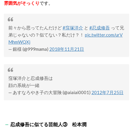
雰囲気がそっくり
です。
前々から思ってたんだけど
#窪塚洋介
と
#忍成修吾
って兄
弟じゃないの？似てない？私だけ？！
pic.twitter.com/urV
MhmWQXj
— 銀様 (@999mama)
2018年11月21日
窪塚洋介と忍成修吾は
顔の系統が一緒
— あすなろやき子の大冒険 (@aiaiai0001)
2012年7月25日
忍成修吾に似てる芸能人③ 松本潤