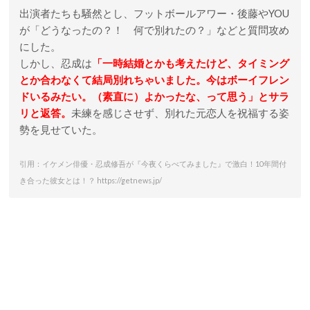
出演者たちも騒然とし、フットボールアワー・後藤やYOU
が「どうなったの？！ 何で別れたの？」などと質問攻め
にした。
しかし、忍成は
「一時結婚とかも考えたけど、タイミング
とか合わなくて結局別れちゃいました。今はボーイフレン
ドいるみたい。（素直に）よかったな、って思う」とサラ
リと返答。
未練を感じさせず、別れた元恋人を祝福する姿
勢を見せていた。
引用：イケメン俳優・忍成修吾が『今夜くらべてみました』で激白！10年間付
き合った彼女とは！？ https://getnews.jp/