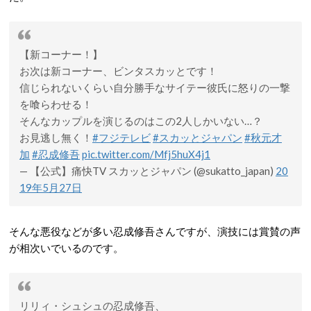
【新コーナー！】
お次は新コーナー、ビンタスカッとです！
信じられないくらい自分勝手なサイテー彼氏に怒りの一撃
を喰らわせる！
そんなカップルを演じるのはこの2人しかいない…？
お見逃し無く！
#フジテレビ
#スカッとジャパン
#秋元才
加
#忍成修吾
pic.twitter.com/Mfj5huX4j1
— 【公式】痛快TV スカッとジャパン (@sukatto_japan)
20
19年5月27日
そんな悪役などが多い忍成修吾さんですが、演技には賞賛の声
が相次いでいるのです。
リリィ・シュシュの忍成修吾、