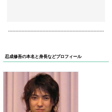
----------------------------------------------------------------
忍成修吾の本名と身長など
プロフィール