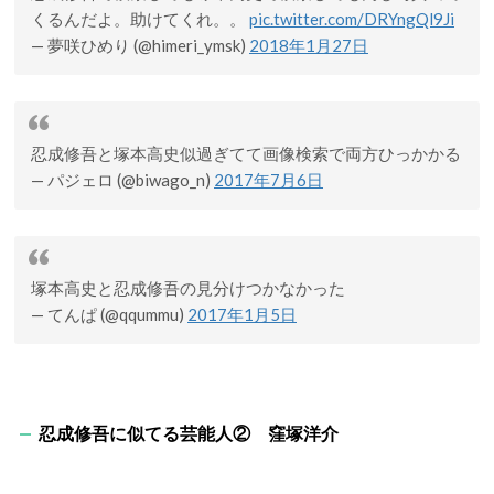
くるんだよ。助けてくれ。。
pic.twitter.com/DRYngQl9Ji
— 夢咲ひめり (@himeri_ymsk)
2018年1月27日
忍成修吾と塚本高史似過ぎてて画像検索で両方ひっかかる
— パジェロ (@biwago_n)
2017年7月6日
塚本高史と忍成修吾の見分けつかなかった
— てんぱ (@qqummu)
2017年1月5日
忍成修吾に似てる芸能人② 窪塚洋介