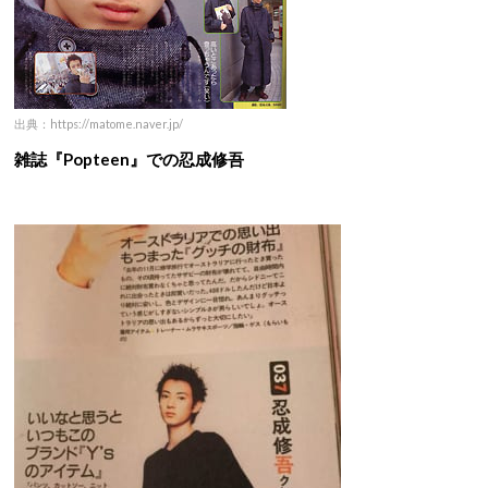
出典：https://matome.naver.jp/
雑誌『Popteen』での忍成修吾