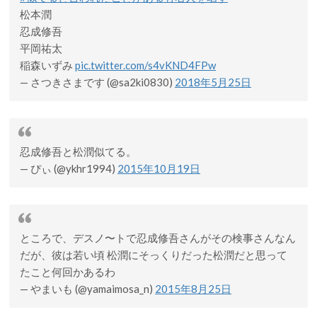
松本潤
忍成修吾
平岡祐太
稲森いずみ
pic.twitter.com/s4vKND4FPw
— さつきさまです (@sa2ki0830)
2018年5月25日
忍成修吾と松潤似てる。
— ぴぃ (@ykhr1994)
2015年10月19日
ところで、デスノ〜トで忍成修吾さんがその検事さんなん
だが、彼は若い頃 松潤にそっくりだった松潤だと思って
たこと何回かあるわ
— やまいも (@yamaimosa_n)
2015年8月25日