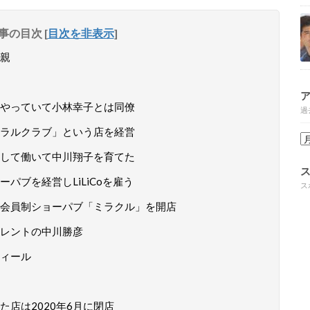
事の目次
[
目次を非表示
]
親
やっていて小林幸子とは同僚
過
ラルクラブ」という店を経営
して働いて中川翔子を育てた
パブを経営しLiLiCoを雇う
ス
会員制ショーパブ「ミラクル」を開店
レントの中川勝彦
ィール
店は2020年6月に閉店