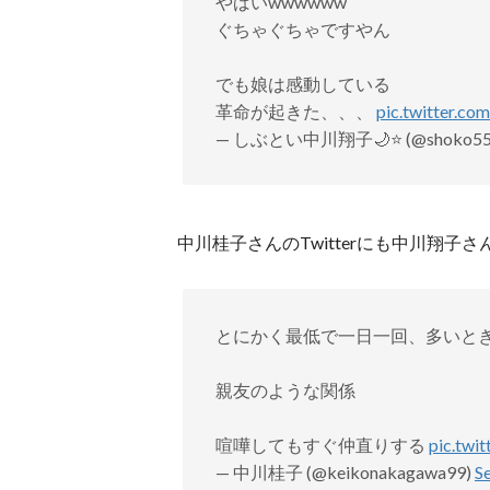
やばいwwwwww
ぐちゃぐちゃですやん
でも娘は感動している
革命が起きた、、、
pic.twitter.
— しぶとい中川翔子🌙⭐️ (@shoko55
中川桂子さんのTwitterにも中川翔
とにかく最低で一日一回、多いと
親友のような関係
喧嘩してもすぐ仲直りする
pic.twi
— 中川桂子 (@keikonakagawa99)
S