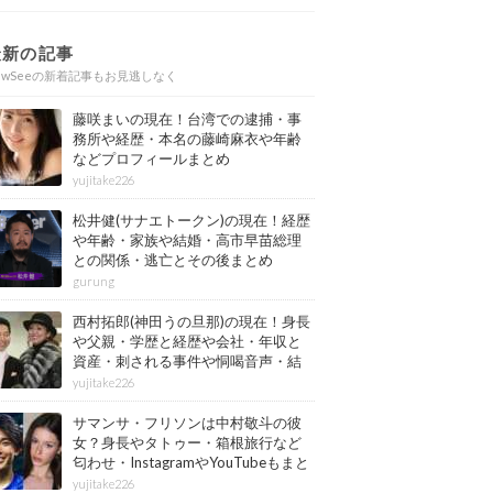
最新の記事
ewSeeの新着記事もお見逃しなく
藤咲まいの現在！台湾での逮捕・事
務所や経歴・本名の藤崎麻衣や年齢
などプロフィールまとめ
yujitake226
松井健(サナエトークン)の現在！経歴
や年齢・家族や結婚・高市早苗総理
との関係・逃亡とその後まとめ
gurung
西村拓郎(神田うの旦那)の現在！身長
や父親・学歴と経歴や会社・年収と
資産・刺される事件や恫喝音声・結
婚と子供や自宅・脳梗塞の病気もま
yujitake226
とめ
サマンサ・フリソンは中村敬斗の彼
女？身長やタトゥー・箱根旅行など
匂わせ・InstagramやYouTubeもまと
め
yujitake226