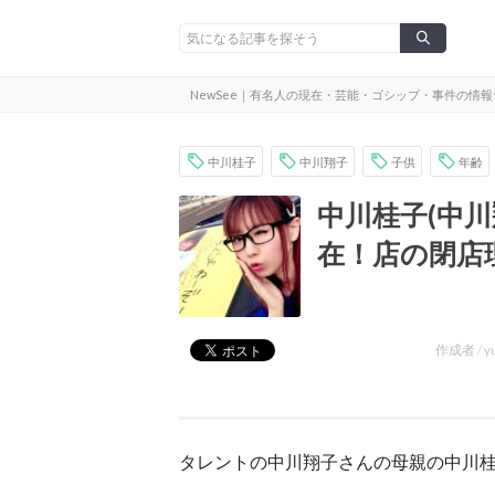
NewSee｜有名人の現在・芸能・ゴシップ・事件の情
中川桂子
中川翔子
子供
年齢
中川桂子(中
在！店の閉店
作成者 /
y
タレントの中川翔子さんの母親の中川