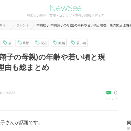
NewSee
有名人の現在・芸能・ゴシップ・事件の情報メディア
報サイト
タレント
中川桂子(中川翔子の母親)の年齢や若い頃と現在！店の閉店理由
店
旦那
現在
結婚
若い頃
川翔子の母親)の年齢や若い頃と現
理由も総まとめ
0
ujitake226
コメント
桂子さんが話題です。
同