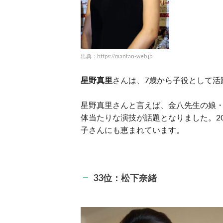
出典：
https://mantan-web.jp
星野真里
さんは、7歳から子役として活
星野真里さんと言えば、金八先生の娘
体当たりな演技が話題となりました。2
子さんにも恵まれています。
33位：松下奈緒