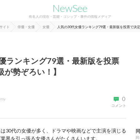
NewSee
有名人の現在・芸能・ゴシップ・事件の情報メディア
報サイト
俳優・女優
女優
人気の30代女優ランキング79選・最新版を投票で決
女優ランキング79選・最新版を投票
級が勢ぞろい！】
0
imy
コメント
は30代の女優が多く、ドラマや映画などで主演を演じる
ビ業界を引っ張る女優さんがたくさんいます。
同