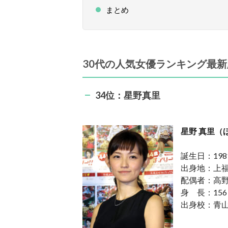
まとめ
30代の人気女優ランキング最新版
34位：星野真里
星野 真里
（
誕生日：
19
出身地：
上
配偶者：
高野
身 長：
156
出身校：
青