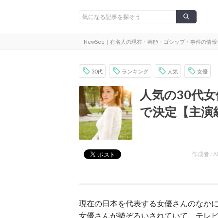
NewSee｜有名人の現在・芸能・ゴシップ・事件の情
30代
ランキング
人気
女優
人気の30代
で決定【主演
作成者 /
A
現在の日本を代表する女優さんのなかに
女優さんが勢ぞろいされていて、テレ