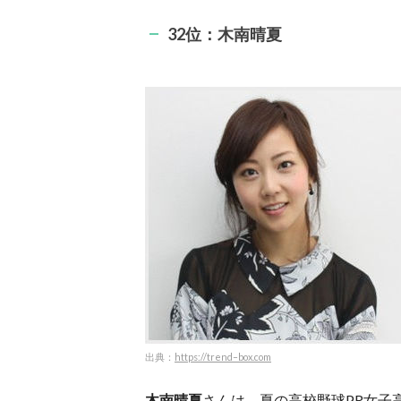
32位：木南晴夏
出典：
https://trend–box.com
木南晴夏
さんは、夏の高校野球PR女子