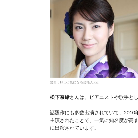
出典：
http://気になる芸能人.xyz
松下奈緒
さんは、ピアニストや歌手と
話題作にも多数出演されていて、201
主演されたことで、一気に知名度が高ま
に出演されています。