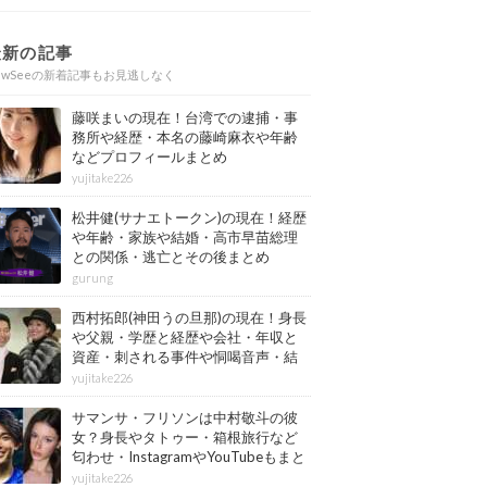
最新の記事
ewSeeの新着記事もお見逃しなく
藤咲まいの現在！台湾での逮捕・事
務所や経歴・本名の藤崎麻衣や年齢
などプロフィールまとめ
yujitake226
松井健(サナエトークン)の現在！経歴
や年齢・家族や結婚・高市早苗総理
との関係・逃亡とその後まとめ
gurung
西村拓郎(神田うの旦那)の現在！身長
や父親・学歴と経歴や会社・年収と
資産・刺される事件や恫喝音声・結
婚と子供や自宅・脳梗塞の病気もま
yujitake226
とめ
サマンサ・フリソンは中村敬斗の彼
女？身長やタトゥー・箱根旅行など
匂わせ・InstagramやYouTubeもまと
め
yujitake226