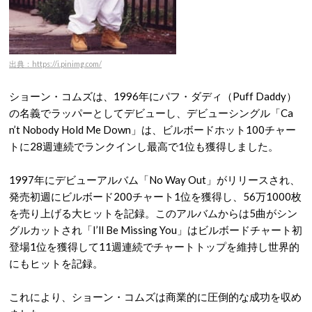
出典：https://i.pinimg.com/
ショーン・コムズは、1996年にパフ・ダディ（Puff Daddy）
の名義でラッパーとしてデビューし、デビューシングル「Ca
n’t Nobody Hold Me Down」は、ビルボードホット100チャー
トに28週連続でランクインし最高で1位も獲得しました。
1997年にデビューアルバム「No Way Out」がリリースされ、
発売初週にビルボード200チャート1位を獲得し、56万1000枚
を売り上げる大ヒットを記録。このアルバムからは5曲がシン
グルカットされ「I’ll Be Missing You」はビルボードチャート初
登場1位を獲得して11週連続でチャートトップを維持し世界的
にもヒットを記録。
これにより、ショーン・コムズは商業的に圧倒的な成功を収め