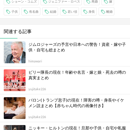
ショーン・コムズ
ジェニファー・ロペス
再婚
嫁
子供
有名曲
結婚
若い頃
身長
離婚
関連する記事
ジムロジャーズの予言や日本への警告！資産・嫁や子
供・自宅も総まとめ
himawari
ビリー隊長の現在！年齢や名言・嫁と娘・死去の噂の
真実まとめ
yujitake226
バロン(トランプ息子)の現在！障害の噂・身長やイケ
メン説まとめ【赤ちゃん時代の画像付き】
yujitake226
ニッキー・ヒルトンの現在！旦那や子供・自宅や私服