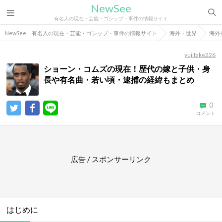
NewSee
有名人の現在・芸能・ゴシップ・事件の情報サイト
NewSee｜有名人の現在・芸能・ゴシップ・事件の情報サイト
海外・世界
海外
yujitake226
ショーン・コムズの現在！歴代の嫁と子供・身
長や有名曲・若い頃・逮捕の経緯もまとめ
0
コメント
広告 / スポンサーリンク
はじめに