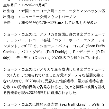
生年月日：1969年11月4日
出生地 ：米国ニューヨーク州ニューヨーク市マンハッタン区
出身地 ：ニューヨーク州マウントバーノン
身長 ：非公開だが178〜179cmとしているものが多い
ショーン・コムズは、アメリカ合衆国出身の音楽プロデューサ
ー、ラッパー、レコード会社「バッド・ボーイ・エンターテイ
ンメント」のCEOで、ショーン・パフィ・コムズ（Sean Puffy
Combs）、パフ・ダディ（Puff Daddy）、P・ディディ（P. Di
ddy）、ディディ（Diddy）などの別名でも知られています。
ショーン・コムズはアメリカで最も成功した音楽プロデューサ
ーの1人として知られていましたが元々ダーティな話題の絶え
ない人物で、2023年末に元恋人に性的虐待、暴力的虐待を含
む数々の犯罪的行為で告発されると、次々と同様の被害を訴え
る告発者が現れ2024年9月に逮捕されました。
ショーン・コムズは性的人身売買（sex trafficking）、恐喝（r