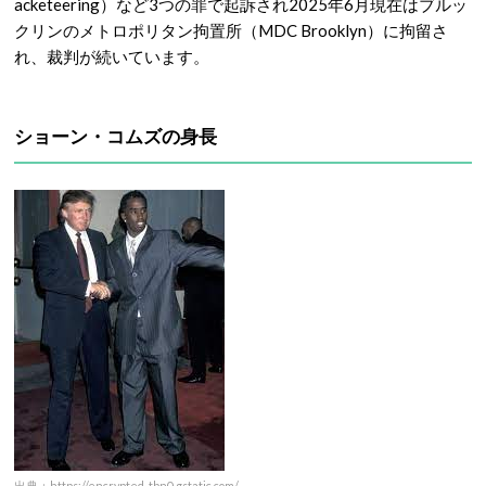
acketeering）など3つの罪で起訴され2025年6月現在はブルッ
クリンのメトロポリタン拘置所（MDC Brooklyn）に拘留さ
れ、裁判が続いています。
ショーン・コムズの身長
出典：https://encrypted-tbn0.gstatic.com/