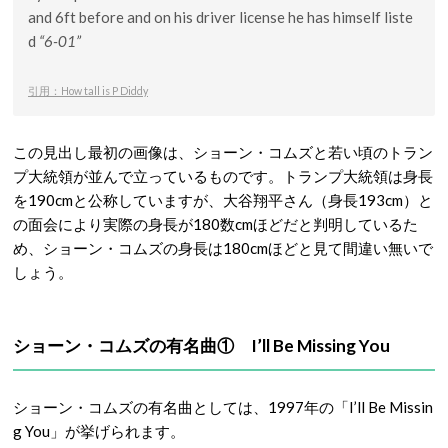
and 6ft before and on his driver license he has himself liste
d
“6-01”
引用：How tall is P Diddy
この見出し最初の画像は、ショーン・コムズと若い頃のトラン
プ大統領が並んで立っているものです。トランプ大統領は身長
を190cmと公称していますが、大谷翔平さん（身長193cm）と
の面会により実際の身長が180数cmほどだと判明しているた
め、ショーン・コムズの身長は180cmほどと見て間違い無いで
しょう。
ショーン・コムズの有名曲① I’ll Be Missing You
ショーン・コムズの有名曲としては、1997年の「I’ll Be Missin
g You」が挙げられます。