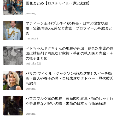
画像まとめ【ロスチャイルド家と結婚】
gurung
マティーン王子(ブルネイ)の身長・日本と彼女や結
婚・父親/母親/兄弟など家族・プロフィールを総まと
め
himawari
ベトちゃんドクちゃんの現在や死因！結合双生児の原
因は枯葉剤？両親など家族・手術の執刀医と内臓・今
の様子まとめ
yujitake226
パリス(マイケル・ジャクソン娘)の現在！スピーチ動
画・白人や養子の噂・自殺未遂やタトゥー・歴代彼氏
も紹介
gurung
ハプスブルク家の現在！家系図や紋章・顎のしゃくれ
や奇形児など呪いの噂・末裔の日本人も徹底解説
gurung