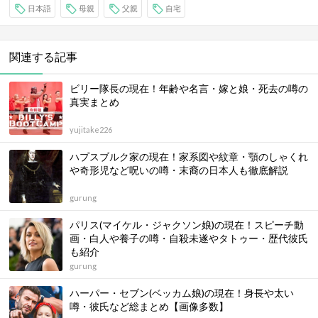
日本語
母親
父親
自宅
関連する記事
ビリー隊長の現在！年齢や名言・嫁と娘・死去の噂の
真実まとめ
yujitake226
ハプスブルク家の現在！家系図や紋章・顎のしゃくれ
や奇形児など呪いの噂・末裔の日本人も徹底解説
gurung
パリス(マイケル・ジャクソン娘)の現在！スピーチ動
画・白人や養子の噂・自殺未遂やタトゥー・歴代彼氏
も紹介
gurung
ハーパー・セブン(ベッカム娘)の現在！身長や太い
噂・彼氏など総まとめ【画像多数】