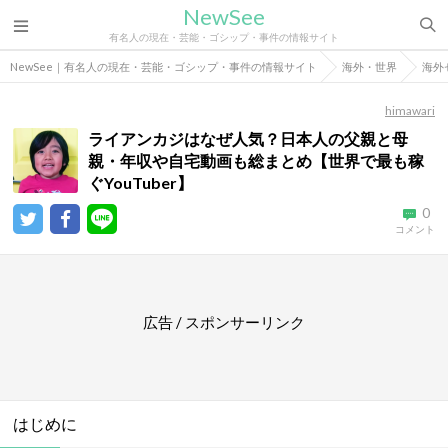
NewSee
有名人の現在・芸能・ゴシップ・事件の情報サイト
NewSee｜有名人の現在・芸能・ゴシップ・事件の情報サイト
海外・世界
海外
himawari
ライアンカジはなぜ人気？日本人の父親と母
親・年収や自宅動画も総まとめ【世界で最も稼
ぐYouTuber】
0
コメント
広告 / スポンサーリンク
はじめに