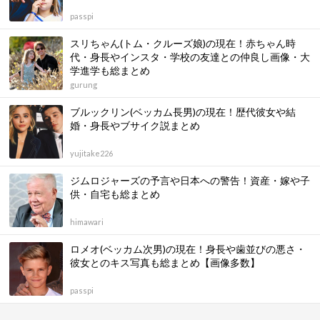
passpi
スリちゃん(トム・クルーズ娘)の現在！赤ちゃん時
代・身長やインスタ・学校の友達との仲良し画像・大
学進学も総まとめ
gurung
ブルックリン(ベッカム長男)の現在！歴代彼女や結
婚・身長やブサイク説まとめ
yujitake226
ジムロジャーズの予言や日本への警告！資産・嫁や子
供・自宅も総まとめ
himawari
ロメオ(ベッカム次男)の現在！身長や歯並びの悪さ・
彼女とのキス写真も総まとめ【画像多数】
passpi