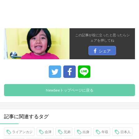
この記事が役に立ったと思ったら
シ
ェア
を押してね
シェア
NewSeeトップページに戻る
記事に関連するタグ
ライアンカジ
会津
兄弟
出身
年収
日本人