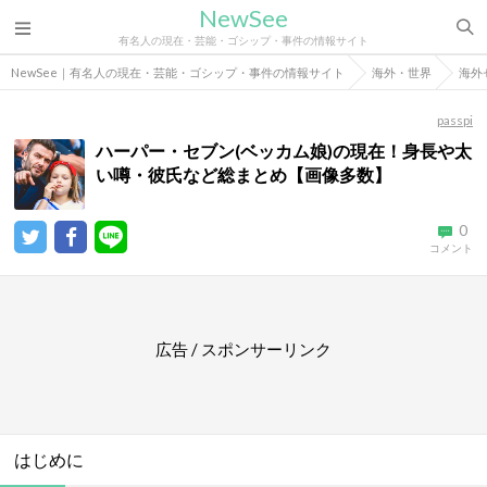
NewSee
有名人の現在・芸能・ゴシップ・事件の情報サイト
NewSee｜有名人の現在・芸能・ゴシップ・事件の情報サイト
海外・世界
海外
passpi
ハーパー・セブン(ベッカム娘)の現在！身長や太
い噂・彼氏など総まとめ【画像多数】
0
コメント
広告 / スポンサーリンク
はじめに