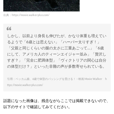
出典：https://movie.walkerplus.com/
しかし、以前より身長も伸びたが、かなり体重も増えてい
るようで「6歳とは思えない」「ハーパー太りすぎ！」
「父親と同じくらいの腿の太さに三重あごって…」「6歳
にして、アメリカ人のティーンエイジャー並み」「贅沢し
すぎ？」「完全に肥満体型」「ヴィクトリアの関心は自分
の体型だけ？」といった非難の声が多数寄せられている。
引用：ベッカム娘、6歳で体型のバッシングを受ける！ – 映画 Movie Walker h
ttps://movie.walkerplus.com/
話題になった画像は、残念ながらここでは掲載できないので、
以下のサイトで確認してみてください。