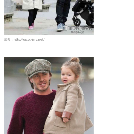
出典：http://up.gc-img.net/