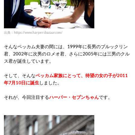
出典：https://www.harpersbazaar.com/
そんなベッカム夫妻の間には、1999年に長男のブルックリン
君、2002年に次男のロメオ君、さらに2005年には三男のクル
ス君が誕生しています。
そして、そんな
ベッカム家族にとって、待望の女の子が2011
年7月10日に誕生
しました。
それが、今回注目する
ハーパー・セブンちゃん
です。