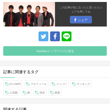
この記事が役に立ったと思ったら
シ
ェア
を押してね
シェア
NewSeeトップページに戻る
記事に関連するタグ
D☆DATE
プロフィール
メンバー
ランキング
人気順
曲
現在
脱退
関連する記事