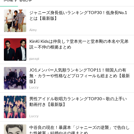
ジャニーズ身長低いランキングTOP30！低身長No.1
とは【最新版】
Aimy
KinKi Kidsは仲良し？堂本光一と堂本剛の本名や兄弟
説～不仲の根拠まとめ
passpi
JO1メンバー人気順ランキングTOP11！韓国人の有
無・カラーや性格などプロフィールも総まとめ【最新
版】
Luccy
男性アイドル歌唱力ランキングTOP30～歌の上手い
動画付き【最新版】
Luccy
中谷良の現在！暴露本「ジャニーズの逆襲」で告白し
た性被害・結婚やその後まとめ