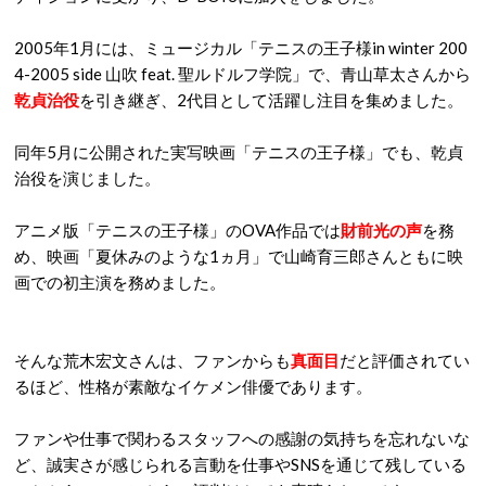
2005年1月には、ミュージカル「テニスの王子様in winter 200
4-2005 side 山吹 feat. 聖ルドルフ学院」で、青山草太さんから
乾貞治役
を引き継ぎ、2代目として活躍し注目を集めました。
同年5月に公開された実写映画「テニスの王子様」でも、乾貞
治役を演じました。
アニメ版「テニスの王子様」のOVA作品では
財前光の声
を務
め、映画「夏休みのような1ヵ月」で山崎育三郎さんともに映
画での初主演を務めました。
そんな荒木宏文さんは、ファンからも
真面目
だと評価されてい
るほど、性格が素敵なイケメン俳優であります。
ファンや仕事で関わるスタッフへの感謝の気持ちを忘れないな
ど、誠実さが感じられる言動を仕事やSNSを通じて残している