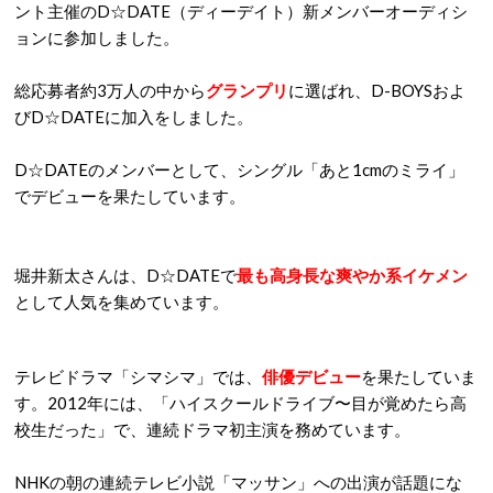
ント主催のD☆DATE（ディーデイト）新メンバーオーディシ
ョンに参加しました。
総応募者約3万人の中から
グランプリ
に選ばれ、D-BOYSおよ
びD☆DATEに加入をしました。
D☆DATEのメンバーとして、シングル「あと1cmのミライ」
でデビューを果たしています。
堀井新太さんは、D☆DATEで
最も高身長な爽やか系イケメン
として人気を集めています。
テレビドラマ「シマシマ」では、
俳優デビュー
を果たしていま
す。2012年には、「ハイスクールドライブ〜目が覚めたら高
校生だった」で、連続ドラマ初主演を務めています。
NHKの朝の連続テレビ小説「マッサン」への出演が話題にな