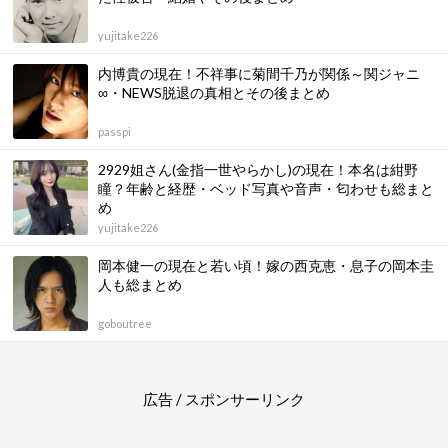
yujitake226
内博貴の現在！不祥事に菊間千乃が関係～関ジャニ
∞・NEWS脱退の真相とその後まとめ
passpi
2929姐さん(金指一世やらかし)の現在！本名は紺野
瞳？年齢と経歴・ベッド写真や音声・匂わせも総まと
め
yujitake226
岡本健一の現在と若い頃！嫁の西克恵・息子の岡本圭
人も総まとめ
goboutree
広告 / スポンサーリンク