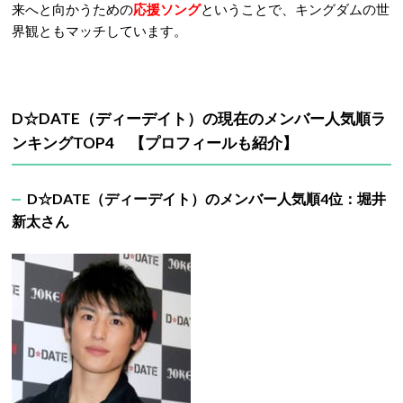
来へと向かうための
応援ソング
ということで、キングダムの世
界観ともマッチしています。
D☆DATE
（ディーデイト）の現在のメンバー人気順ラ
ンキング
TOP4 【プロフィールも紹介】
D☆DATE
（ディーデイト）
のメンバー人気順4
位：堀井
新太さん