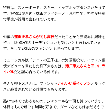
特技は、スノーボード、スキー、ヒップホップダンスだそうで
す。好物は焼き肉・抹茶フラペチーノ・お寿司で、料理が得意
で手先が器用と言われています。
俳優の
窪田正孝さんが同じ高校
だったことから芸能界に興味を
持ち、D-BOYSのオーディションを受けたとも言われていま
す。そしてEXILEのファンだとも語っています。
ミュージカル版「テニスの王子様」の海堂薫役で、イケメン俳
優デビューを果たした柳下大さんは、
瀬戸康史さんと互いにラ
イバル
だと認め合っている仲です。
そんな柳下大さんは、ファンから
かわいい系イケメン
とルック
スが絶賛されている俳優でもあります。
熱い性格ではあるものの、少々クールな一面も持っています。
休日は1人で過ごす時間が好きで、ダーツなども好きだそうで