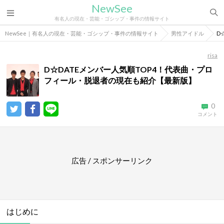
NewSee
有名人の現在・芸能・ゴシップ・事件の情報サイト
NewSee｜有名人の現在・芸能・ゴシップ・事件の情報サイト
男性アイドル
D
risa
D☆DATEメンバー人気順TOP4！代表曲・プロ
フィール・脱退者の現在も紹介【最新版】
0
コメント
広告 / スポンサーリンク
はじめに