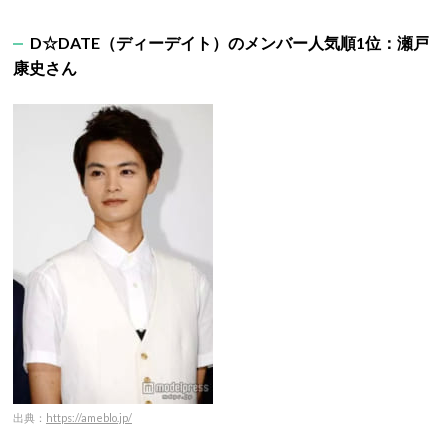
D☆DATE
（ディーデイト）
のメンバー人気順1
位：瀬戸
康史さん
出典：
https://ameblo.jp/