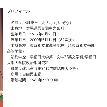
プロフィール
・名前：小渕 恵三（おぶち けいぞう）
・出身地：群馬県吾妻郡中之条町
・生年月日：1937年6月25日
・没年月日：2000年5月14日（62歳没）
・出身高校：東京都立北高等学校（現東京都立飛鳥
高等学校）
・最終学歴：早稲田大学第一文学部英文学科/早稲田
大学大学院政治学研究科
・職業：政治家（第84代内閣総理大臣等）
・所属：自由民主党
・活動期間：1963年〜2000年