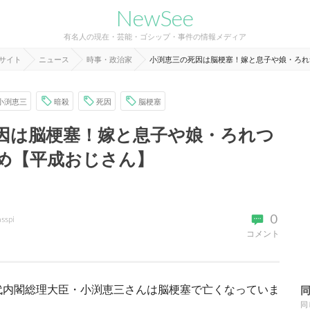
NewSee
有名人の現在・芸能・ゴシップ・事件の情報メディア
報サイト
ニュース
時事・政治家
小渕恵三の死因は脳梗塞！嫁と息子や娘・ろれ
小渕恵三
暗殺
死因
脳梗塞
因は脳梗塞！嫁と息子や娘・ろれつ
め【平成おじさん】
0
asspi
コメント
代内閣総理大臣・小渕恵三さんは脳梗塞で亡くなっていま
同