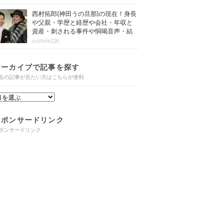
西村拓郎(神田うの旦那)の現在！身長
や父親・学歴と経歴や会社・年収と
資産・刺される事件や恫喝音声・結
婚と子供や自宅・脳梗塞の病気もま
yujitake226
とめ
アーカイブで記事を探す
去の記事が見たい方はこちらが便利
スポンサードリンク
ポンサードリンク