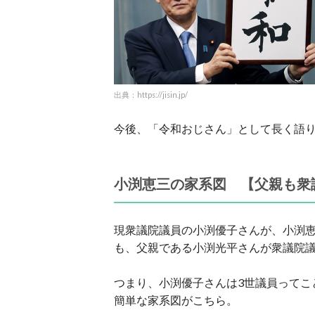
出典：https://jisin.jp/
今後、「令和おじさん」として長く語
小渕恵三の家系図 【父親も衆
現衆議院議員の小渕優子さんが、小渕
も、父親である小渕光平さんが衆議院議
つまり、小渕優子さんは3世議員ってこ
簡単な家系図がこちら。