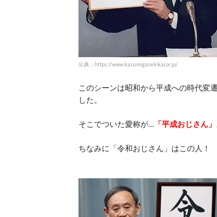
出典：https://www.kasumigasekikai.or.jp/
このシーンは昭和から平成への時代変
した。
そこでついた愛称が…
「平成おじさん」
ちなみに「令和おじさん」はこの人！