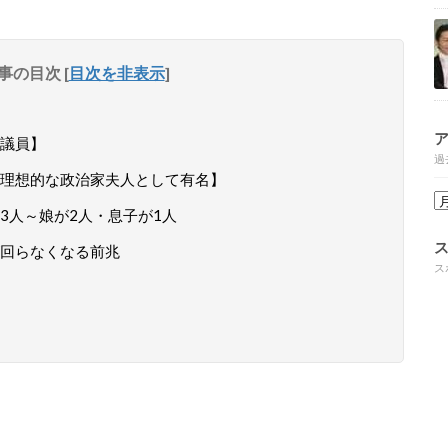
事の目次
[
目次を非表示
]
議員】
過
理想的な政治家夫人として有名】
3人～娘が2人・息子が1人
回らなくなる前兆
ス