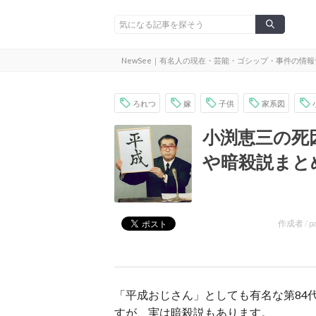
NewSee｜有名人の現在・芸能・ゴシップ・事件の情
ろれつ
嫁
子供
家系図
小渕恵三の死
や暗殺説まと
作成者 /
p
「平成おじさん」としても有名な第84
すが、実は暗殺説もあります。