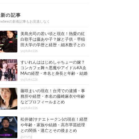
最新の記事
ewSeeの新着記事もお見逃しなく
美島光司の若い頃と現在！熱愛の紅
白歌手は藤あや子？嫁と子供・早稲
田大学の学歴と経歴・細木数子との
確執もまとめ
yujitake226
すいれんははじめしゃちょーの嫁？
コンカフェ舞々悪魔やアイドルKAゑ
MAの経歴・本名と身長と年齢・結婚
情報もまとめ
yujitake226
藤咲まいの現在！台湾での逮捕・事
務所や経歴・本名の藤崎麻衣や年齢
などプロフィールまとめ
yujitake226
松井健(サナエトークン)の現在！経歴
や年齢・家族や結婚・高市早苗総理
との関係・逃亡とその後まとめ
gurung