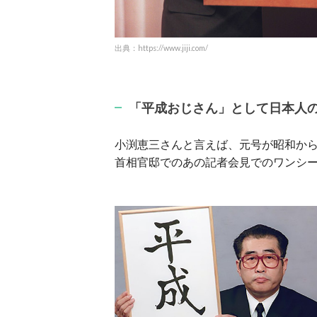
出典：https://www.jiji.com/
「平成おじさん」として日本人
小渕恵三さんと言えば、元号が昭和か
首相官邸でのあの記者会見でのワンシ