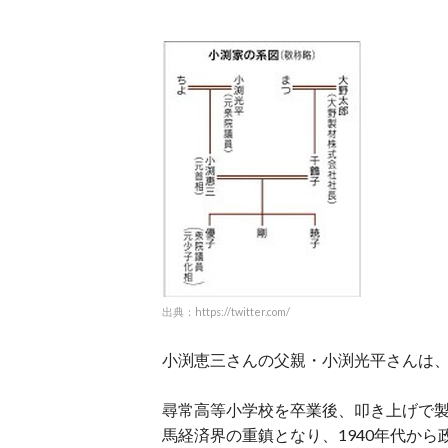
出典：https://twitter.com/
小渕恵三さんの父親・小渕光平さんは
尋常高等小学校を卒業後、叩き上げで
馬経済界の重鎮となり、1940年代から