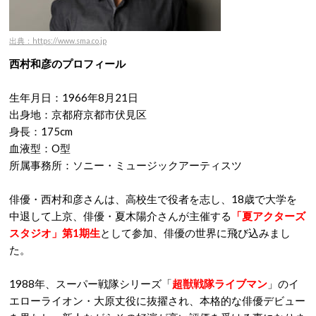
出典：https://www.sma.co.jp
西村和彦のプロフィール
生年月日：1966年8月21日
出身地：京都府京都市伏見区
身長：175cm
血液型：O型
所属事務所：ソニー・ミュージックアーティスツ
俳優・西村和彦さんは、高校生で役者を志し、18歳で大学を
中退して上京、俳優・夏木陽介さんが主催する
「夏アクターズ
スタジオ」第1期生
として参加、俳優の世界に飛び込みまし
た。
1988年、スーパー戦隊シリーズ「
超獣戦隊ライブマン
」のイ
エローライオン・大原丈役に抜擢され、本格的な俳優デビュー