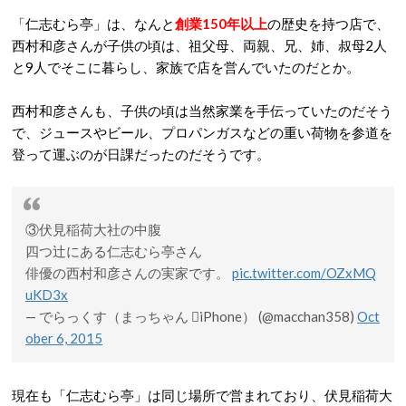
「仁志むら亭」は、なんと
創業150年以上
の歴史を持つ店で、
西村和彦さんが子供の頃は、祖父母、両親、兄、姉、叔母2人
と9人でそこに暮らし、家族で店を営んでいたのだとか。
西村和彦さんも、子供の頃は当然家業を手伝っていたのだそう
で、ジュースやビール、プロパンガスなどの重い荷物を参道を
登って運ぶのが日課だったのだそうです。
③伏見稲荷大社の中腹
四つ辻にある仁志むら亭さん
俳優の西村和彦さんの実家です。
pic.twitter.com/OZxMQ
uKD3x
— でらっくす（まっちゃん iPhone） (@macchan358)
Oct
ober 6, 2015
現在も「仁志むら亭」は同じ場所で営まれており、伏見稲荷大