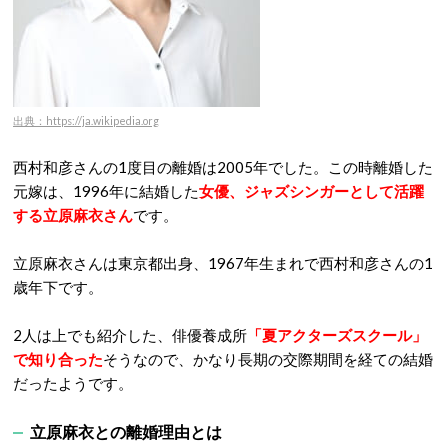
出典：https://ja.wikipedia.org
西村和彦さんの1度目の離婚は2005年でした。この時離婚した
元嫁は、1996年に結婚した
女優、ジャズシンガーとして活躍
する立原麻衣さん
です。
立原麻衣さんは東京都出身、1967年生まれで西村和彦さんの1
歳年下です。
2人は上でも紹介した、俳優養成所
「夏アクターズスクール」
で知り合った
そうなので、かなり長期の交際期間を経ての結婚
だったようです。
立原麻衣との離婚理由とは