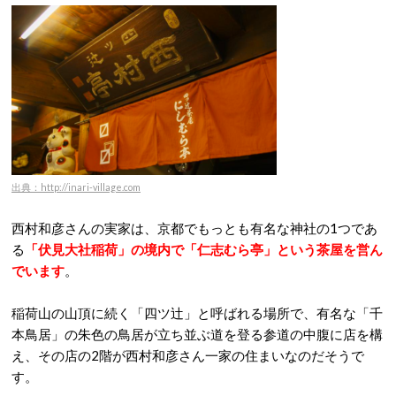
出典：http://inari-village.com
西村和彦さんの実家は、京都でもっとも有名な神社の1つであ
る
「伏見大社稲荷」の境内で「仁志むら亭」という茶屋を営ん
でいます
。
稲荷山の山頂に続く「四ツ辻」と呼ばれる場所で、有名な「千
本鳥居」の朱色の鳥居が立ち並ぶ道を登る参道の中腹に店を構
え、その店の2階が西村和彦さん一家の住まいなのだそうで
す。