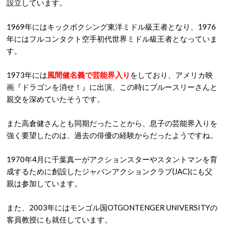
設立しています。
1969年にはキックボクシング東洋ミドル級王者となり、1976
年にはフルコンタクト空手初代世界ミドル級王者となっていま
す。
1973年には
風間健名義で芸能界入り
をしており、アメリカ映
画『ドラゴンを消せ！』に出演、この時にブルースリーさんと
親交を深めていたそうです。
また高倉健さんとも同期だったことから、息子の芸能界入りを
強く要望したのは、過去の俳優の経験からだったようですね。
1970年4月に千葉真一がアクションスターやスタントマンを育
成するために創設したジャパンアクションクラブ(JAC)にも父
親は参加しています。
また、2003年にはモンゴル国OTGONTENGER UNIVERSITYの
客員教授にも就任しています。