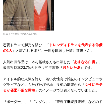
出典：
https://rr.img.naver.jp/
恋愛ドラマで脚光を浴び、「
トレンディドラマを代表する俳優
の1人
」と評されるほど、一世を風靡した筒井道隆さん。
人気出演作品は、木村拓哉さんも出演した『
あすなろ白書
』、
最高視聴率23.7%のドラマ初主演作『
君といた夏
』です。
アイドル的な人気を誇り、若い女性向け雑誌のインタビューや
グラビアなどにもたびたび登場、役柄の影響から「
女性にモテ
るが優柔不断な男性
」のイメージで話題となっていました。
『ボーダー』、『ゴンゾウ』、『警視庁継続捜査班』などのド