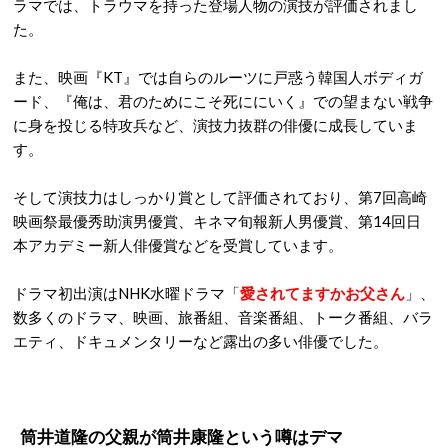
ラマでは、トラウマを持った登場人物の演技が評価されまし
た。
また、映画『KT』では自らのルーツに戸惑う韓国人ボディガ
ード、『俺は、君のためにこそ死ににいく』での望まない戦争
に身を投じる特攻兵など、演技力抜群の俳優に成長していま
す。
そして演技力はしっかり賞として評価されており、第7回高崎
映画祭最優秀助演男優賞、キネマ旬報新人男優賞、第14回日
本アカデミー新人俳優賞などを受賞しています。
ドラマ初出演はNHK水曜ドラマ「
愛されてますかお父さん
」、
数多くのドラマ、映画、旅番組、音楽番組、トーク番組、バラ
エティ、ドキュメンタリーなど露出の多い俳優でした。
筒井道隆の父親が筒井康隆という噂はデマ