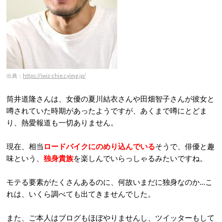
出典：
https://iwiz-chie.c.yimg.jp/
筒井道隆さんは、女優の夏川結衣さんや田畑智子さんが彼女と
噂されていた時期があったようですが、あくまで噂にとどま
り、熱愛報道も一切ありません。
現在、相当
ロードバイクにのめり込んでいる
そうで、俳優と趣
味という、
独身貴族
を楽しんでいらっしゃるみたいですね。
モテる要素がたくさんあるのに、何故いまだに独身なのか…こ
れは、いくら調べても出てきませんでした。
また、ご本人はブログもほぼやりませんし、ツイッターもして