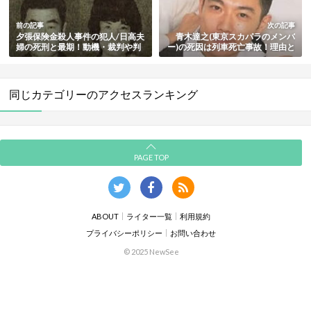
前の記事
次の記事
夕張保険金殺人事件の犯人/日高夫
青木達之(東京スカパラのメンバ
婦の死刑と最期！動機・裁判や判
ー)の死因は列車死亡事故！理由と
決・廃墟の自宅など事件場所も総
される生活上の悩み・娘や嫁など
まとめ
の家族も総まとめ
同じカテゴリーのアクセスランキング
PAGE TOP
ABOUT
ライター一覧
利用規約
プライバシーポリシー
お問い合わせ
© 2025 NewSee