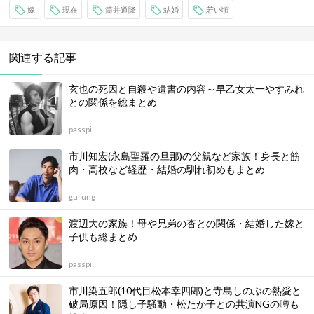
嫁
現在
筒井道隆
結婚
若い頃
関連する記事
玄也の死因と自殺や遺書の内容～早乙女太一やすみれ
との関係を総まとめ
passpi
市川知宏(永島聖羅の旦那)の父親など家族！身長と筋
肉・高校など経歴・結婚の馴れ初めもまとめ
gurung
渡辺大の家族！母や兄弟の杏との関係・結婚した嫁と
子供も総まとめ
passpi
市川染五郎(10代目松本幸四郎)と寺島しのぶの熱愛と
破局原因！隠し子騒動・松たか子との共演NGの噂も