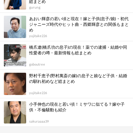
総まとめ
gurung
あおい輝彦の若い頃と現在！嫁と子供(息子/娘)・初代
ジャニーズ時代やヒット曲・西郷輝彦との関係もまと
め
yujitake226
橋爪遼(橋爪功の息子)の現在！薬での逮捕・結婚や同
性愛者の噂・最新情報も総まとめ
goboutree
野村千恵子(野村萬斎の嫁)の息子と娘など子供・結婚
の馴れ初めなど総まとめ
yujitake226
小手伸也の現在と若い頃！ミサワに似てる？嫁や子
供・不倫騒動も紹介
sakuraaaa39