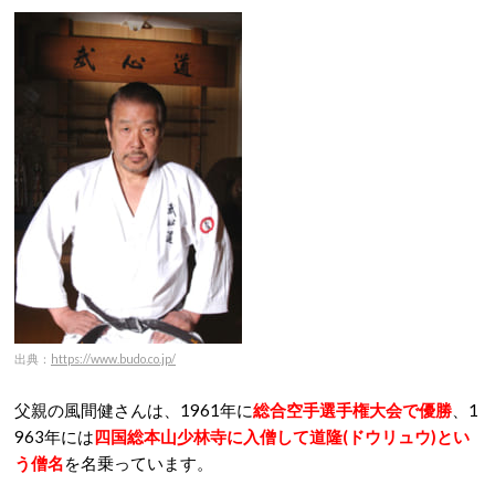
出典：
https://www.budo.co.jp/
父親の風間健さんは、1961年に
総合空手選手権大会で優勝
、1
963年には
四国総本山少林寺に入僧して道隆(ドウリュウ)とい
う僧名
を名乗っています。