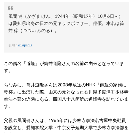
風間 健（かざま けん、1944年〈昭和19年〉10月6日 – ）
は愛知県出身の日本の元キックボクサー、俳優。本名は筒
井 稔（つつい みのる）。
引用：
wikipedia
この僧名「道隆」が筒井道隆さんの名前の由来となっていま
す。
ちなみに、筒井道隆さんは2008年放送のNHK『鶴瓶の家族に
乾杯』に出演した際、由来の元となった香川県多度津町少林寺
拳法本部の近隣にある、四国八十八箇所の道隆寺を訪れていま
す。
父親の風間健さんは、1965年には少林寺拳法名古屋中央動員
を設立し、愛知学院大学・中京女子短期大学で少林寺拳法部を