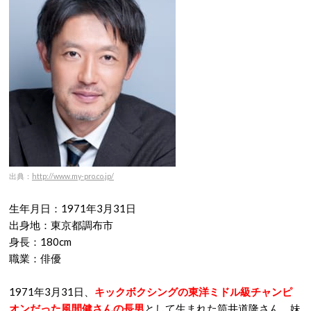
出典：
http://www.my-pro.co.jp/
生年月日：1971年3月31日
出身地：東京都調布市
身長：180cm
職業：俳優
1971年3月31日、
キックボクシングの東洋ミドル級チャンピ
オンだった風間健さんの長男
として生まれた筒井道隆さん。妹