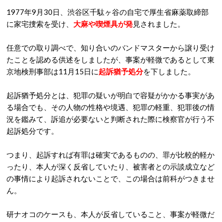
1977年9月30日、渋谷区千駄ヶ谷の自宅で厚生省麻薬取締部
に家宅捜索を受け、
大麻や喫煙具が発
見されました。
任意での取り調べで、知り合いのバンドマスターから譲り受け
たことを認める供述をしましたが、事案が軽微であるとして東
京地検刑事部は11月15日に
起訴猶予処分
を下しました。
起訴猶予処分とは、犯罪の疑いが明白で容疑がかかる事実があ
る場合でも、その人物の性格や境遇、犯罪の軽重、犯罪後の情
況を鑑みて、訴追が必要ないと判断された際に検察官が行う不
起訴処分です。
つまり、起訴すれば有罪は確実であるものの、罪が比較的軽か
ったり、本人が深く反省していたり、被害者との示談成立など
の事情により起訴されないことで、この場合は前科がつきませ
ん。
研ナオコのケースも、本人が反省していること、事案が軽微だ