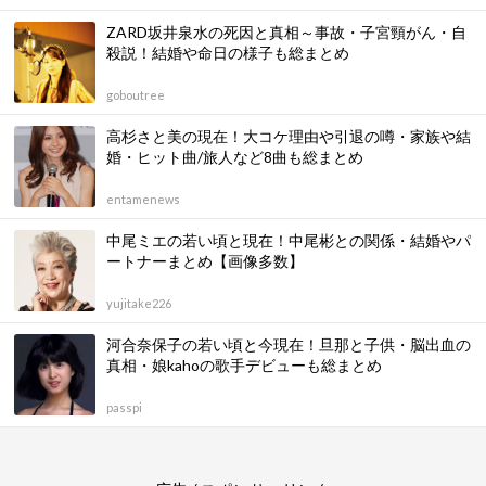
ZARD坂井泉水の死因と真相～事故・子宮頸がん・自
殺説！結婚や命日の様子も総まとめ
goboutree
高杉さと美の現在！大コケ理由や引退の噂・家族や結
婚・ヒット曲/旅人など8曲も総まとめ
entamenews
中尾ミエの若い頃と現在！中尾彬との関係・結婚やパ
ートナーまとめ【画像多数】
yujitake226
河合奈保子の若い頃と今現在！旦那と子供・脳出血の
真相・娘kahoの歌手デビューも総まとめ
passpi