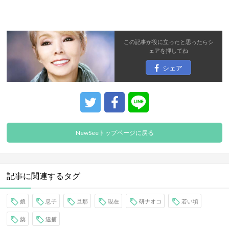
この記事が役に立ったと思ったら
シ
ェア
を押してね
シェア
NewSeeトップページに戻る
記事に関連するタグ
娘
息子
旦那
現在
研ナオコ
若い頃
薬
逮捕