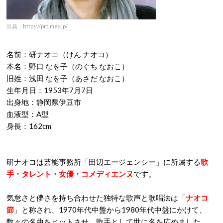
出典：https://prtimes.jp/
名前：研ナオコ（けん ナオコ）
本名：野口 なを子（のぐち なおこ）
旧姓：浅田 なを子（あさだ なおこ）
生年月日：1953年7月7日
出身地：静岡県伊豆市
血液型：A型
身長：162cm
研ナオコは芸能事務所「田辺エージェンシー」に所属する
歌
手・タレント・女優・コメディエンヌ
です。
気怠さと儚さを持ち合わせた独特な歌声と歌唱法は「
ナオコ
節
」と称され、1970年代中盤から1980年代中盤にかけて、
数々の名曲をヒットさせ、歌手として世に名を広めました。