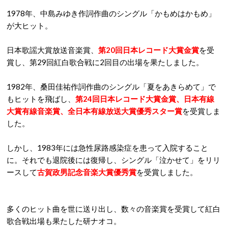
1978年、中島みゆき作詞作曲のシングル「かもめはかもめ」
が大ヒット。
日本歌謡大賞放送音楽賞、
第20回日本レコード大賞金賞
を受
賞し、第29回紅白歌合戦に2回目の出場を果たしました。
1982年、桑田佳祐作詞作曲のシングル「夏をあきらめて」で
もヒットを飛ばし、
第24回日本レコード大賞金賞、日本有線
大賞有線音楽賞、全日本有線放送大賞優秀スター賞
を受賞しま
した。
しかし、1983年には急性尿路感染症を患って入院すること
に。それでも退院後には復帰し、シングル「泣かせて」をリリ
ースして
古賀政男記念音楽大賞優秀賞
を受賞しました。
多くのヒット曲を世に送り出し、数々の音楽賞を受賞して紅白
歌合戦出場も果たした研ナオコ。