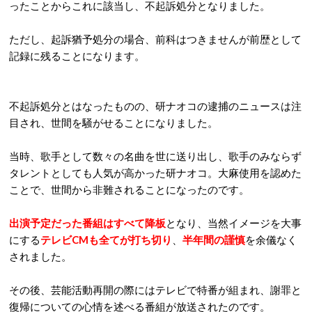
ったことからこれに該当し、不起訴処分となりました。
ただし、起訴猶予処分の場合、前科はつきませんが前歴として
記録に残ることになります。
不起訴処分とはなったものの、研ナオコの逮捕のニュースは注
目され、世間を騒がせることになりました。
当時、歌手として数々の名曲を世に送り出し、歌手のみならず
タレントとしても人気が高かった研ナオコ。大麻使用を認めた
ことで、世間から非難されることになったのです。
出演予定だった番組はすべて降板
となり、当然イメージを大事
にする
テレビCMも全てが打ち切り
、
半年間の謹慎
を余儀なく
されました。
その後、芸能活動再開の際にはテレビで特番が組まれ、謝罪と
復帰についての心情を述べる番組が放送されたのです。