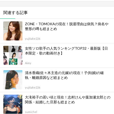
関連する記事
ZONE・TOMOKAの現在！脱退理由は病気？病名や
整形の噂も総まとめ
yujitake226
女性ソロ歌手の人気ランキングTOP32・最新版【日
本限定・歌の動画付き】
Aimy
清水香織(佐々木主造の元嫁)の現在！子供(娘)の確
執・離婚原因など総まとめ
yujitake226
大滝裕子の若い頃と現在！志村けんや葉加瀬太郎との
関係・結婚した旦那も総まとめ
sumichel