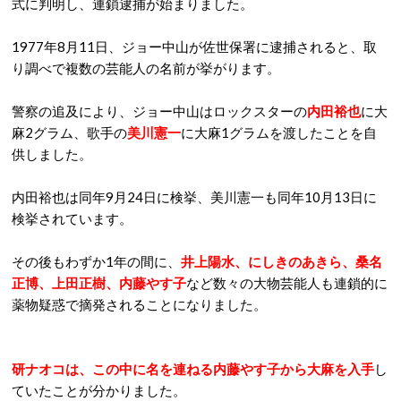
式に判明し、連鎖逮捕が始まりました。
1977年8月11日、ジョー中山が佐世保署に逮捕されると、取
り調べで複数の芸能人の名前が挙がります。
警察の追及により、ジョー中山はロックスターの
内田裕也
に大
麻2グラム、歌手の
美川憲一
に大麻1グラムを渡したことを自
供しました。
内田裕也は同年9月24日に検挙、美川憲一も同年10月13日に
検挙されています。
その後もわずか1年の間に、
井上陽水、にしきのあきら、桑名
正博、上田正樹、内藤やす子
など数々の大物芸能人も連鎖的に
薬物疑惑で摘発されることになりました。
研ナオコは、この中に名を連ねる内藤やす子から大麻を入手
し
ていたことが分かりました。