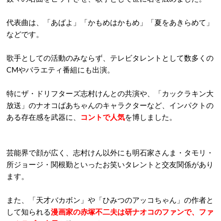
代表曲は、「あばよ」「かもめはかもめ」「夏をあきらめて」
などです。
歌手としての活動のみならず、テレビタレントとして数多くの
CMやバラエティ番組にも出演。
特にザ・ドリフターズ志村けんとの共演や、「カックラキン大
放送」のナオコばあちゃんのキャラクターなど、インパクトの
ある存在感を武器に、
コントで人気
を博しました。
芸能界で顔が広く、志村けん以外にも明石家さんま・タモリ・
所ジョージ・関根勤といったお笑いタレントと交友関係があり
ます。
また、「天才バカボン」や「ひみつのアッコちゃん」の作者と
して知られる
漫画家の赤塚不二夫は研ナオコのファンで、ファ