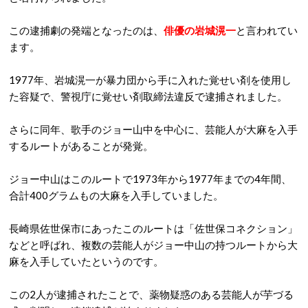
この逮捕劇の発端となったのは、
俳優の岩城滉一
と言われてい
ます。
1977年、岩城滉一が暴力団から手に入れた覚せい剤を使用し
た容疑で、警視庁に覚せい剤取締法違反で逮捕されました。
さらに同年、歌手のジョー山中を中心に、芸能人が大麻を入手
するルートがあることが発覚。
ジョー中山はこのルートで1973年から1977年までの4年間、
合計400グラムもの大麻を入手していました。
長崎県佐世保市にあったこのルートは「佐世保コネクション」
などと呼ばれ、複数の芸能人がジョー中山の持つルートから大
麻を入手していたというのです。
この2人が逮捕されたことで、薬物疑惑のある芸能人が芋づる