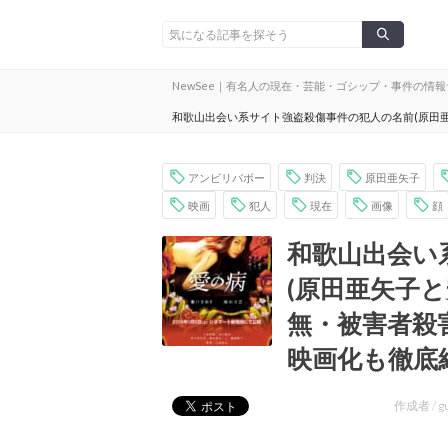
NewSee｜有名人の現在・芸能・ゴシップ・事件の情
和歌山出会い系サイト強盗殺傷事件の犯人の名前(原田
アンビリバボー
判決
原田亜矢子
映画
犯人
現在
画像
顔
和歌山出会い
(原田亜矢子
無・被害者殺
映画化も徹底
作成者 /
g