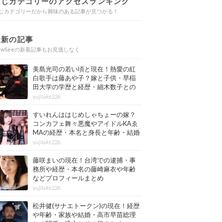
同じカテゴリーのアクセスランキング
じカテゴリーだから興味のある記事が見つかる！
最新の記事
ewSeeの新着記事もお見逃しなく
美島光司の若い頃と現在！熱愛の紅
白歌手は藤あや子？嫁と子供・早稲
田大学の学歴と経歴・細木数子との
確執もまとめ
yujitake226
すいれんははじめしゃちょーの嫁？
コンカフェ舞々悪魔やアイドルKAゑ
MAの経歴・本名と身長と年齢・結婚
情報もまとめ
yujitake226
藤咲まいの現在！台湾での逮捕・事
務所や経歴・本名の藤崎麻衣や年齢
などプロフィールまとめ
yujitake226
松井健(サナエトークン)の現在！経歴
や年齢・家族や結婚・高市早苗総理