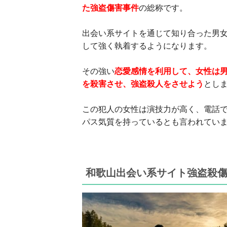
た強盗傷害事件
の総称です。
出会い系サイトを通じて知り合った男女
して強く執着するようになります。
その強い
恋愛感情を利用して、女性は
を殺害させ、強盗殺人をさせよう
とし
この犯人の女性は演技力が高く、電話
パス気質を持っているとも言われてい
和歌山出会い系サイト強盗殺