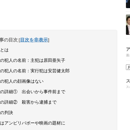
事の目次
[
目次を非表示
]
とは
過
の犯人の名前：主犯は原田亜矢子
の犯人の名前：実行犯は安芸健太郎
の犯人の顔画像はない
ス
件の詳細① 出会いから事件前まで
の詳細② 殺害から逮捕まで
の判決
はアンビリバボーや映画の題材に