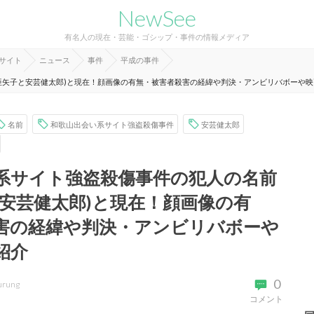
NewSee
有名人の現在・芸能・ゴシップ・事件の情報メディア
報サイト
ニュース
事件
平成の事件
亜矢子と安芸健太郎)と現在！顔画像の有無・被害者殺害の経緯や判決・アンビリバボーや
名前
和歌山出会い系サイト強盗殺傷事件
安芸健太郎
系サイト強盗殺傷事件の犯人の名前
と安芸健太郎)と現在！顔画像の有
害の経緯や判決・アンビリバボーや
紹介
0
urung
コメント