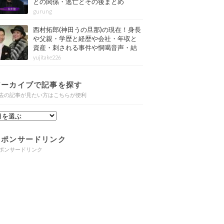
との関係・逃亡とその後まとめ
gurung
西村拓郎(神田うの旦那)の現在！身長
や父親・学歴と経歴や会社・年収と
資産・刺される事件や恫喝音声・結
婚と子供や自宅・脳梗塞の病気もま
yujitake226
とめ
アーカイブで記事を探す
去の記事が見たい方はこちらが便利
スポンサードリンク
ポンサードリンク