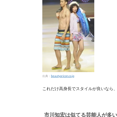
出典：
beauty.oricon.co.jp
これだけ高身長でスタイルが良いなら
市川知宏は似てる芸能人が多