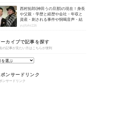
西村拓郎(神田うの旦那)の現在！身長
や父親・学歴と経歴や会社・年収と
資産・刺される事件や恫喝音声・結
婚と子供や自宅・脳梗塞の病気もま
yujitake226
とめ
アーカイブで記事を探す
去の記事が見たい方はこちらが便利
スポンサードリンク
ポンサードリンク