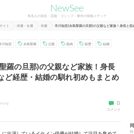
NewSee
有名人の現在・芸能・ゴシップ・事件の情報メディア
報サイト
俳優・女優
俳優
市川知宏(永島聖羅の旦那)の父親など家族！身長と
市川知宏
永島聖羅
父親
筋肉
経歴
結婚
島聖羅の旦那)の父親など家族！身長
など経歴・結婚の馴れ初めもまとめ
0
urung
コメント
同
」に出演しているイケメン俳優が結婚して注目を集めて