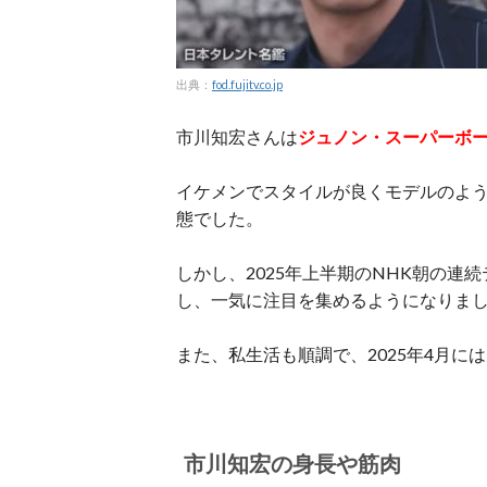
出典：
fod.fujitv.co.jp
市川知宏さんは
ジュノン・スーパーボ
イケメンでスタイルが良くモデルのよ
態でした。
しかし、2025年上半期のNHK朝の連
し、一気に注目を集めるようになりま
また、私生活も順調で、2025年4月に
市川知宏の身長や筋肉