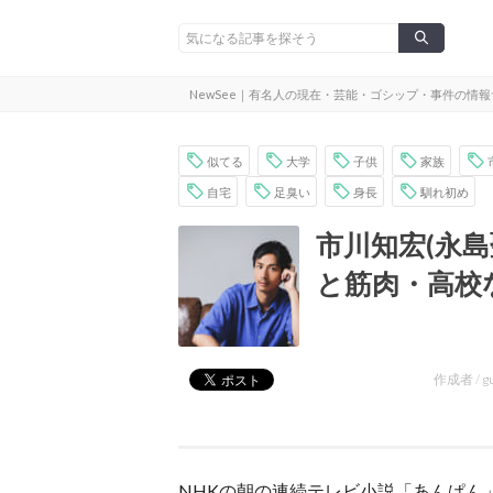
NewSee｜有名人の現在・芸能・ゴシップ・事件の情
似てる
大学
子供
家族
自宅
足臭い
身長
馴れ初め
市川知宏(永
と筋肉・高校
作成者 /
g
NHKの朝の連続テレビ小説「あんぱん