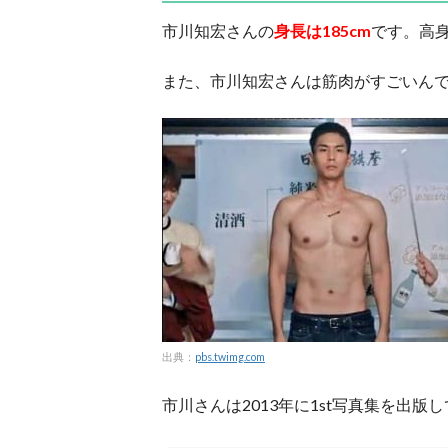
市川知宏さんの
身長は185cm
です。高
また、市川知宏さんは筋肉がすごいん
出典：
pbs.twimg.com
市川さんは2013年に1st写真集を出