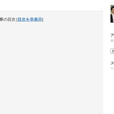
事の目次
[
目次を非表示
]
過
ス