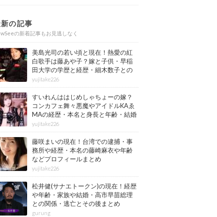
最新の記事
ewSeeの新着記事もお見逃しなく
美島光司の若い頃と現在！熱愛の紅
白歌手は藤あや子？嫁と子供・早稲
田大学の学歴と経歴・細木数子との
確執もまとめ
yujitake226
すいれんははじめしゃちょーの嫁？
コンカフェ舞々悪魔やアイドルKAゑ
MAの経歴・本名と身長と年齢・結婚
情報もまとめ
yujitake226
藤咲まいの現在！台湾での逮捕・事
務所や経歴・本名の藤崎麻衣や年齢
などプロフィールまとめ
yujitake226
松井健(サナエトークン)の現在！経歴
や年齢・家族や結婚・高市早苗総理
との関係・逃亡とその後まとめ
gurung