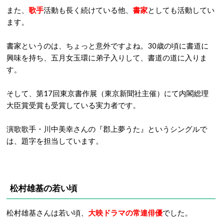
また、
歌手
活動も長く続けている他、
書家
としても活動してい
ます。
書家というのは、ちょっと意外ですよね。30歳の頃に書道に
興味を持ち、五月女玉環に弟子入りして、書道の道に入りま
す。
そして、第17回東京書作展（東京新聞社主催）にて内閣総理
大臣賞受賞も受賞している実力者です。
演歌歌手・川中美幸さんの『郡上夢うた』というシングルで
は、題字を担当しています。
松村雄基の若い頃
松村雄基さんは若い頃、
大映ドラマの常連俳優
でした。