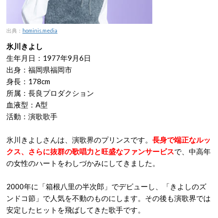
出典：
hominis.media
氷川きよし
生年月日：1977年9月6日
出身：福岡県福岡市
身長：178cm
所属：長良プロダクション
血液型：A型
活動：演歌歌手
氷川きよしさんは、演歌界のプリンスです。
長身で端正なルッ
クス、さらに抜群の歌唱力と旺盛なファンサービス
で、中高年
の女性のハートをわしづかみにしてきました。
2000年に「箱根八里の半次郎」でデビューし、「きよしのズ
ンドコ節」で人気を不動のものにします。その後も演歌界では
安定したヒットを飛ばしてきた歌手です。