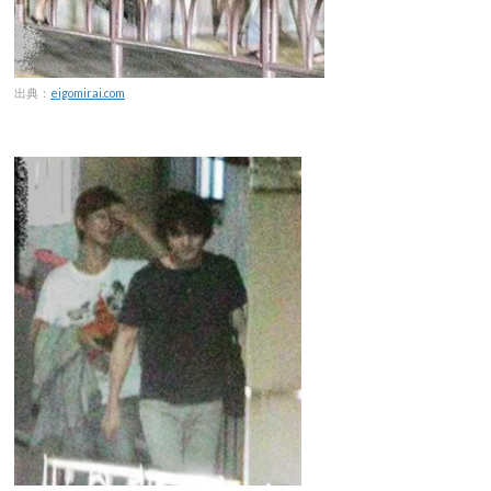
出典：
eigomirai.com