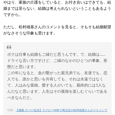
やはり、家族の介護をしていると、お付き合いはできても、結
婚までは至らない、結婚は考えられないということもあるよう
ですから。
ただし、松村雄基さんのコメントを見ると、そもそも結婚願望
がなさそうな印象も受けます。
ボクは仕事も結婚もご縁だと思うんです。で、結婚は……
ドライな言い方ですけど、ご縁のなかのひとつの事象、形
態だと思います。
この年になると、血の繋がった親兄弟でも、友達でも、恋
人でも、誰かと思いを共有しても、それは永遠ではなく
て、人はみな孤独。愛する人がいても、最終的には1人な
んだなと思います。人生はその孤独を楽しむぐらいである
べきなんだと。
引用：
【連載 ズバリ!近況】ラグビーW杯で再注目の松村雄基さんがイケメンで