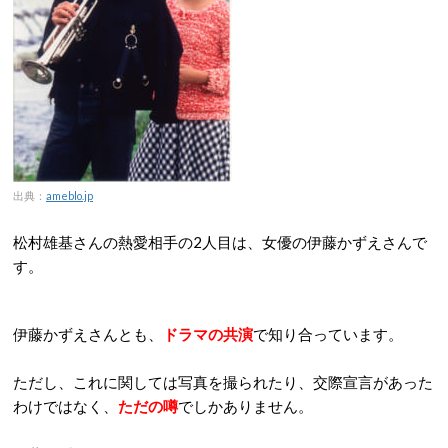
出典：
ameblo.jp
松村雄基さんの熱愛相手の2人目は、女優の伊藤かずえさんで
す。
伊藤かずえさんとも、
ドラマの共演
で知り合っています。
ただし、これに関しては写真を撮られたり、交際宣言があった
わけではなく、
ただの噂
でしかありません。