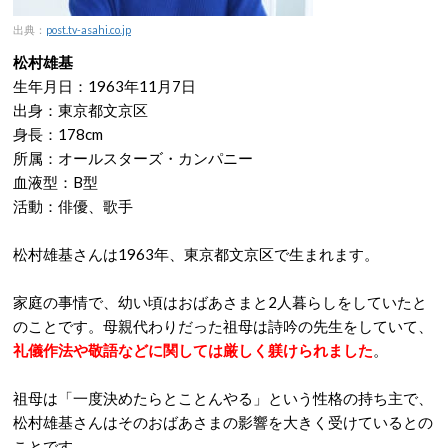
出典：
post.tv-asahi.co.jp
松村雄基
生年月日：1963年11月7日
出身：東京都文京区
身長：178cm
所属：オールスターズ・カンパニー
血液型：B型
活動：俳優、歌手
松村雄基さんは1963年、東京都文京区で生まれます。
家庭の事情で、幼い頃はおばあさまと2人暮らしをしていたと
のことです。母親代わりだった祖母は詩吟の先生をしていて、
礼儀作法や敬語などに関しては厳しく躾けられました
。
祖母は「一度決めたらとことんやる」という性格の持ち主で、
松村雄基さんはそのおばあさまの影響を大きく受けているとの
ことです。