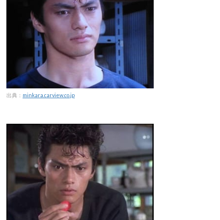
出典：
minkara.carview.co.jp