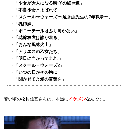
・「少女が大人になる時 その細き道」
・「不良少女とよばれて」
・「スクール☆ウォーズ 〜泣き虫先生の7年戦争〜」
・「乳姉妹」
・「ポニーテールはふり向かない」
・「花嫁衣裳は誰が着る」
・「おんな風林火山」
・「アリエスの乙女たち」
・「明日に向かって走れ!」
・「スクール・ウォーズ2」
・「いつの日かその胸に」
・「聞かせてよ愛の言葉を」
若い頃の松村雄基さんは、本当に
イケメン
なんです。