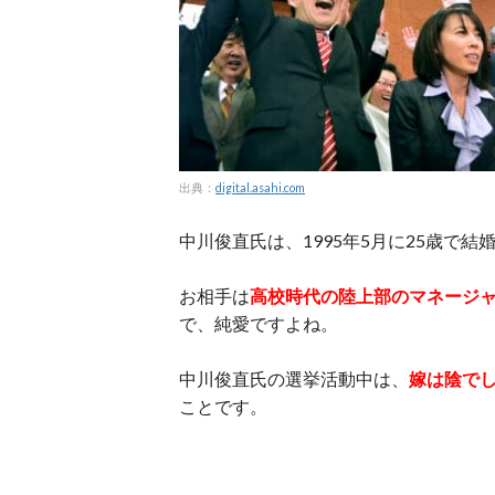
出典：
digital.asahi.com
中川俊直氏は、1995年5月に25歳で結
お相手は
高校時代の陸上部のマネージ
で、純愛ですよね。
中川俊直氏の選挙活動中は、
嫁は陰で
ことです。