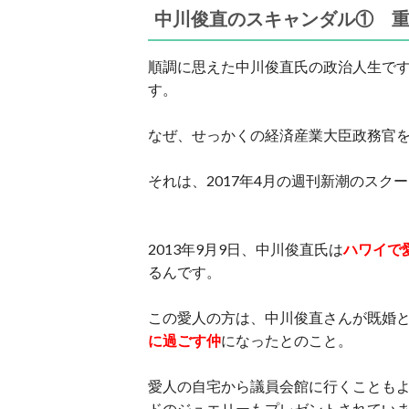
中川俊直のスキャンダル① 
順調に思えた中川俊直氏の政治人生で
す。
なぜ、せっかくの経済産業大臣政務官
それは、2017年4月の週刊新潮のスク
2013年9月9日、中川俊直氏は
ハワイで
るんです。
この愛人の方は、中川俊直さんが既婚と
に過ごす仲
になったとのこと。
愛人の自宅から議員会館に行くことも
ドのジュエリーもプレゼントされてい