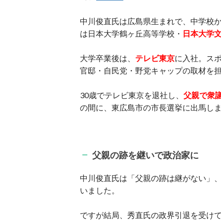
中川俊直氏は広島県生まれで、中学校
は日本大学鶴ヶ丘高等学校・
日本大学
大学卒業後は、
テレビ東京
に入社。ス
官邸・自民党・野党キャップの取材を
30歳でテレビ東京を退社し、
父親で衆
の間に、東広島市の市長選挙に出馬し
父親の跡を継いで政治家に
中川俊直氏は「父親の跡は継がない」
いました。
ですが結局、秀直氏の政界引退を受け