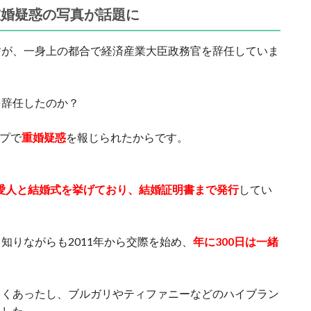
重婚疑惑の写真が話題に
すが、一身上の都合で経済産業大臣政務官を辞任していま
を辞任したのか？
ープで
重婚疑惑
を報じられたからです。
愛人と結婚式を挙げており、結婚証明書まで発行
してい
知りながらも2011年から交際を始め、
年に300日は一緒
よくあったし、ブルガリやティファニーなどのハイブラン
ました。