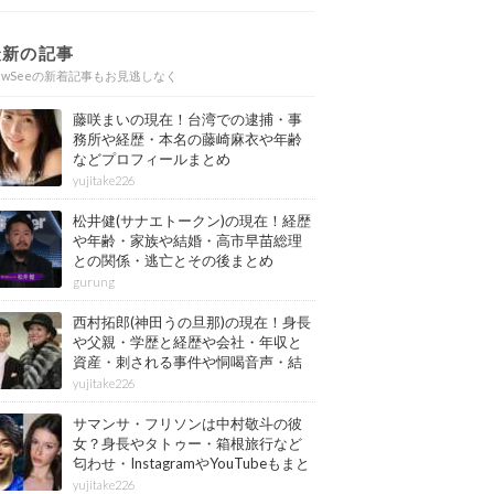
最新の記事
ewSeeの新着記事もお見逃しなく
藤咲まいの現在！台湾での逮捕・事
務所や経歴・本名の藤崎麻衣や年齢
などプロフィールまとめ
yujitake226
松井健(サナエトークン)の現在！経歴
や年齢・家族や結婚・高市早苗総理
との関係・逃亡とその後まとめ
gurung
西村拓郎(神田うの旦那)の現在！身長
や父親・学歴と経歴や会社・年収と
資産・刺される事件や恫喝音声・結
婚と子供や自宅・脳梗塞の病気もま
yujitake226
とめ
サマンサ・フリソンは中村敬斗の彼
女？身長やタトゥー・箱根旅行など
匂わせ・InstagramやYouTubeもまと
め
yujitake226