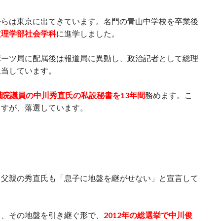
からは東京に出てきています。名門の青山中学校を卒業後
文理学部社会学科
に進学しました。
ポーツ局に配属後は報道局に異動し、政治記者として総理
担当しています。
議院議員の中川秀直氏の私設秘書を13年間
務めます。こ
ますが、落選しています。
、父親の秀直氏も「息子に地盤を継がせない」と宣言して
て、その地盤を引き継ぐ形で、
2012年の総選挙で中川俊