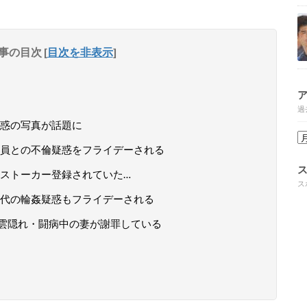
事の目次
[
目次を非表示
]
過
惑の写真が話題に
員との不倫疑惑をフライデーされる
にストーカー登録されていた…
ス
代の輪姦疑惑もフライデーされる
雲隠れ・闘病中の妻が謝罪している