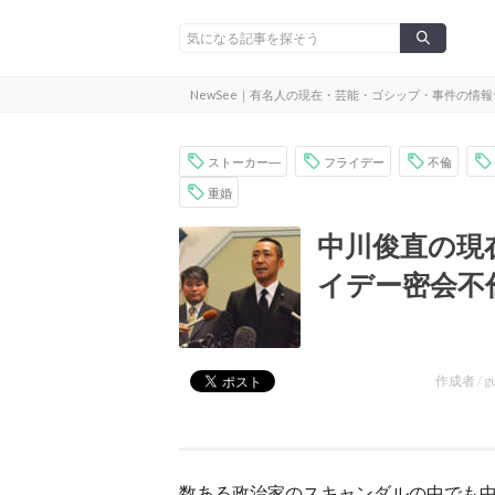
NewSee｜有名人の現在・芸能・ゴシップ・事件の情
ストーカー―
フライデー
不倫
重婚
中川俊直の現
イデー密会不
作成者 /
g
数ある政治家のスキャンダルの中でも