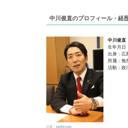
中川俊直のプロフィール・経
中川俊直
生年月日：
出身：広
所属：無
活動：政
出典：
sankei.com