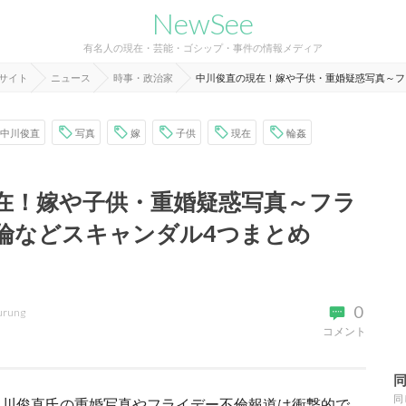
NewSee
有名人の現在・芸能・ゴシップ・事件の情報メディア
報サイト
ニュース
時事・政治家
中川俊直の現在！嫁や子供・重婚疑惑写真～フ
中川俊直
写真
嫁
子供
現在
輪姦
在！嫁や子供・重婚疑惑写真～フラ
倫などスキャンダル4つまとめ
0
urung
コメント
同
中川俊直氏の重婚写真やフライデー不倫報道は衝撃的で、