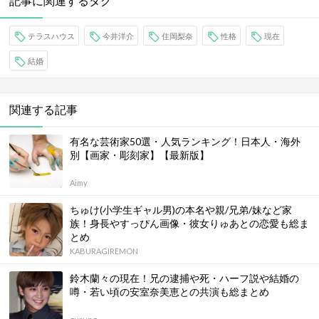
記事に関連するタグ
テラスハウス
今井洋介
住岡梨奈
性格
現在
結婚
関連する記事
有名な芸術家50選・人気ランキング！日本人・海外
別【画家・彫刻家】【最新版】
Aimy
ちゅけ(小学生ギャル男)の本名や親/兄弟/妹など家
族！身長やすっぴん画像・彼女りゅあとの恋愛も総ま
とめ
KABURAGIREMON
鈴木蘭々の現在！兄の逮捕や死・ハーフ説や結婚の
噂・若い頃の安室奈美恵との共演も総まとめ