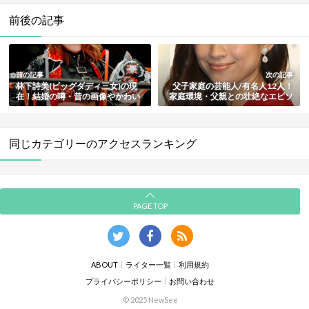
前後の記事
前の記事
次の記事
林下詩美(ビッグダディ三女)の現
父子家庭の芸能人/有名人12人！
在！結婚の噂・昔の画像やかわい
家庭環境・父親との壮絶なエピソ
いというネットの声まとめ
ードも総まとめ【最新版】
同じカテゴリーのアクセスランキング
PAGE TOP
ABOUT
ライター一覧
利用規約
プライバシーポリシー
お問い合わせ
© 2025 NewSee