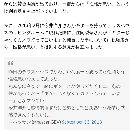
からは賛否両論が出ており、一部からは「性格が悪い」という
批判的意見も上がっていました。
特に、2013年9月に今井洋介さんがギターを持ってテラスハウ
スのリビングルームに現れた際に、住岡梨奈さんが「ギターじ
ゃなくカメラ持ってこいよ」と発言した事については視聴者か
ら「性格が悪い」と批判する意見が目立ちました。
昨日のテラスハウスでかわいいなぁーと思ってた住岡りな
性格悪いなぁって思った。
あんなに今まで一緒にギターとかやってたくせに、あの一
件があってから「ギターじゃなくてカメラもってこいよ
ー」とかマジない
今井洋介も感情的過ぎだけど男としてはああいう感情は共
感できんくもないし。
— ハッサン (@hassanGEV)
September 13, 2013