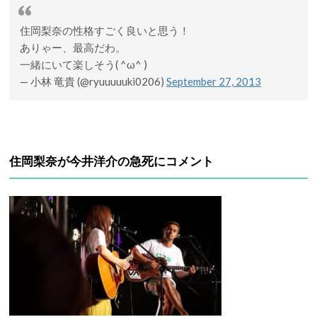
住岡梨奈の性格すごく良いと思う！
ありゃー、最高だわ。
一緒にいて楽しそう( ^ω^ )
— 小林 竜貴 (@ryuuuuuki0206)
September 27, 2013
住岡梨奈が今井洋介の急死にコメント