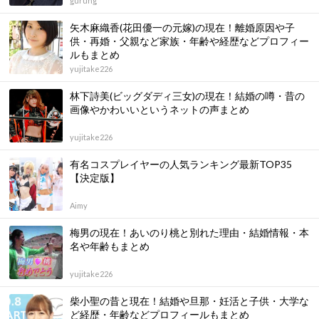
gurung
矢木麻織香(花田優一の元嫁)の現在！離婚原因や子
供・再婚・父親など家族・年齢や経歴などプロフィー
ルもまとめ
yujitake226
林下詩美(ビッグダディ三女)の現在！結婚の噂・昔の
画像やかわいいというネットの声まとめ
yujitake226
有名コスプレイヤーの人気ランキング最新TOP35
【決定版】
Aimy
梅男の現在！あいのり桃と別れた理由・結婚情報・本
名や年齢もまとめ
yujitake226
柴小聖の昔と現在！結婚や旦那・妊活と子供・大学な
ど経歴・年齢などプロフィールもまとめ