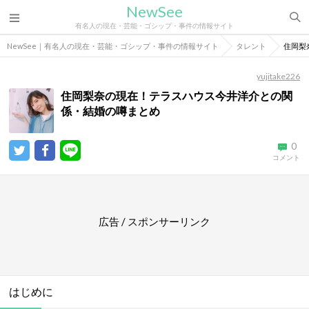
NewSee
有名人の現在・芸能・ゴシップ・事件の情報サイト
NewSee｜有名人の現在・芸能・ゴシップ・事件の情報サイト
タレント
住岡梨
yujitake226
住岡梨奈の現在！テラスハウス今井洋介との関
係・結婚の噂まとめ
0
コメント
広告 / スポンサーリンク
はじめに