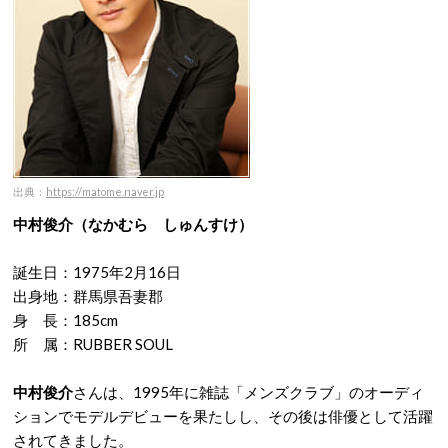
出典：
https://matome.naver.jp
中村俊介（なかむら しゅんすけ）
誕生日：1975年2月16日
出身地：群馬県吾妻郡
身 長：185cm
所 属：RUBBER SOUL
中村俊介
さんは、
1995
年に雑誌「メンズクラブ」のオーディ
ションでモデルデビューを果たしし、その後は俳優として活躍
されてきました。