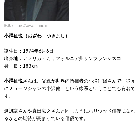
出典：
https://www.oricon.co.jp
小澤征悦（おざわ ゆきよし）
誕生日：1974年6月6日
出身地：アメリカ・カリフォルニア州サンフランシスコ
身 長：183 cm
小澤征悦
さんは、父親が世界的指揮者の小澤征爾さんで、従兄
にミュージシャンの小沢健二という家系ということでも有名で
す。
渡辺謙さんや真田広之さんと同じようにハリウッド俳優になれ
るかとの期待が高まっている俳優です。