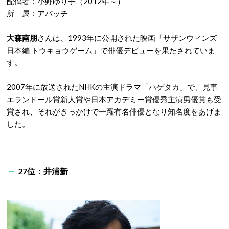
配偶者：小野ゆり子（2012年～）
所 属：アパッチ
大森南朋
さんは、1993年に公開された映画「サザンウィンズ
日本編 トウキョウゲーム」で俳優デビューを果たされていま
す。
2007年に放送されたNHKの主演ドラマ「ハゲタカ」で、見事
エランドール賞新人賞や日本アカデミー賞優秀主演男優賞も受
賞され、それがきっかけで一躍有名俳優となり知名度をあげま
した。
27位：井浦新