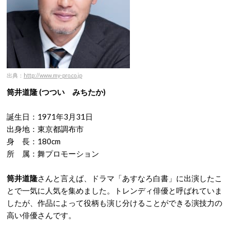
出典：
http://www.my-pro.co.jp
筒井道隆 (つつい みちたか)
誕生日：1971年3月31日
出身地：東京都調布市
身 長：180cm
所 属：舞プロモーション
筒井道隆
さんと言えば、ドラマ「あすなろ白書」に出演したこ
とで一気に人気を集めました。トレンディ俳優と呼ばれていま
したが、作品によって役柄も演じ分けることができる演技力の
高い俳優さんです。