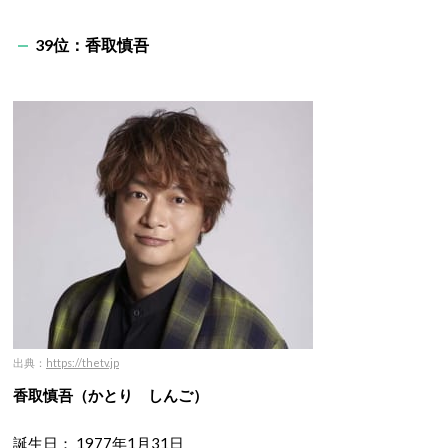
39位：香取慎吾
出典：
https://thetv.jp
香取慎吾（かとり しんご）
誕生日： 1977年1月31日