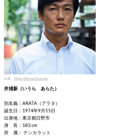
出典：
https://demachiza.com
井浦新（いうら あらた）
別名義：ARATA（アラタ）
誕生日：1974年9月15日
出身地：東京都日野市
身 長：183 cm
所 属： テンカラット