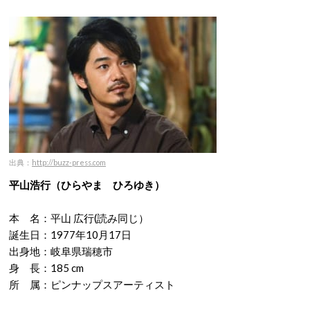
出典：
http://buzz-press.com
平山浩行（ひらやま ひろゆき）
本 名：平山 広行(読み同じ）
誕生日：1977年10月17日
出身地：岐阜県瑞穂市
身 長：185 cm
所 属：ピンナップスアーティスト