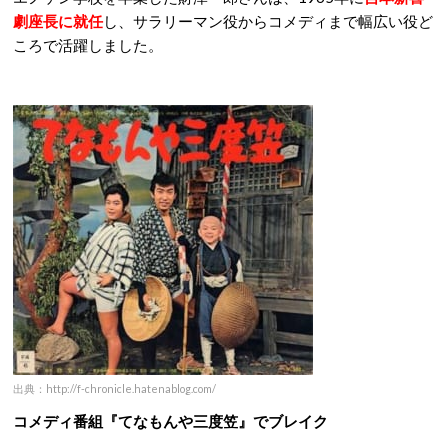
劇座長に就任
し、サラリーマン役からコメディまで幅広い役ど
ころで活躍しました。
出典：http://f-chronicle.hatenablog.com/
コメディ番組『てなもんや三度笠』でブレイク