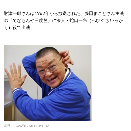
財津一郎さんは1962年から放送された、藤田まことさん主演
の『てなもんや三度笠』に浪人・蛇口一角（へびぐち いっか
く）役で出演。
出典：https://matome.naver.jp/