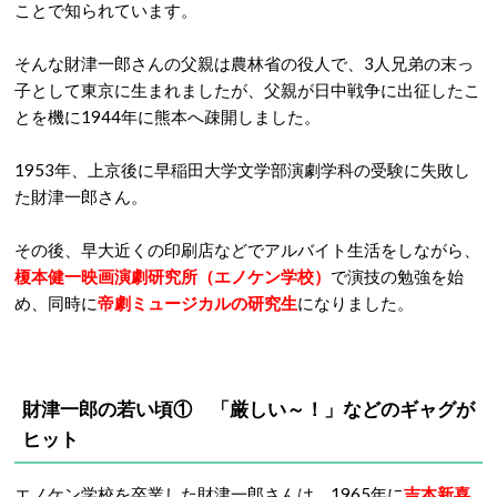
ことで知られています。
そんな財津一郎さんの父親は農林省の役人で、3人兄弟の末っ
子として東京に生まれましたが、父親が日中戦争に出征したこ
とを機に1944年に熊本へ疎開しました。
1953年、上京後に早稲田大学文学部演劇学科の受験に失敗し
た財津一郎さん。
その後、早大近くの印刷店などでアルバイト生活をしながら、
榎本健一映画演劇研究所（エノケン学校）
で演技の勉強を始
め、同時に
帝劇ミュージカルの研究生
になりました。
財津一郎の若い頃① 「厳しい～！」などのギャグが
ヒット
エノケン学校を卒業した財津一郎さんは、1965年に
吉本新喜