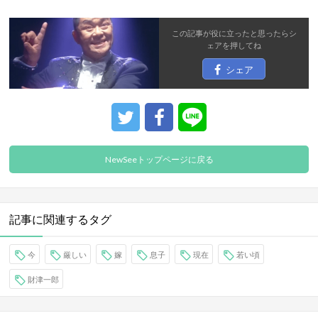
この記事が役に立ったと思ったら
シ
ェア
を押してね
シェア
NewSeeトップページに戻る
記事に関連するタグ
今
厳しい
嫁
息子
現在
若い頃
財津一郎