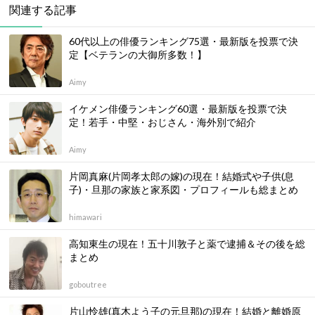
関連する記事
60代以上の俳優ランキング75選・最新版を投票で決
定【ベテランの大御所多数！】
Aimy
イケメン俳優ランキング60選・最新版を投票で決
定！若手・中堅・おじさん・海外別で紹介
Aimy
片岡真麻(片岡孝太郎の嫁)の現在！結婚式や子供(息
子)・旦那の家族と家系図・プロフィールも総まとめ
himawari
高知東生の現在！五十川敦子と薬で逮捕＆その後を総
まとめ
goboutree
片山怜雄(真木よう子の元旦那)の現在！結婚と離婚原