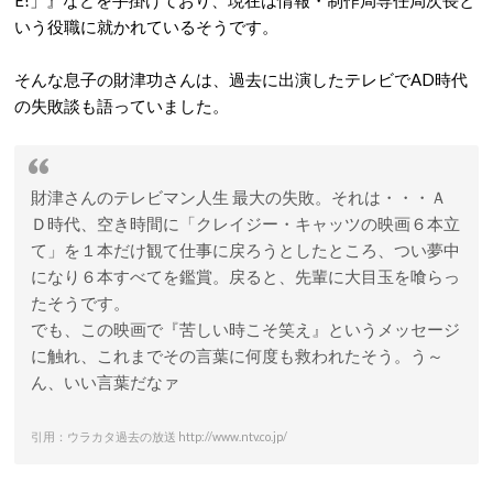
E!」』などを手掛けており、現在は情報・制作局専任局次長と
いう役職に就かれているそうです。
そんな息子の財津功さんは、過去に出演したテレビでAD時代
の失敗談も語っていました。
財津さんのテレビマン人生 最大の失敗。それは・・・Ａ
Ｄ時代、空き時間に「クレイジー・キャッツの映画６本立
て」を１本だけ観て仕事に戻ろうとしたところ、つい夢中
になり６本すべてを鑑賞。戻ると、先輩に大目玉を喰らっ
たそうです。
でも、この映画で『苦しい時こそ笑え』というメッセージ
に触れ、これまでその言葉に何度も救われたそう。う～
ん、いい言葉だなァ
引用：ウラカタ過去の放送 http://www.ntv.co.jp/