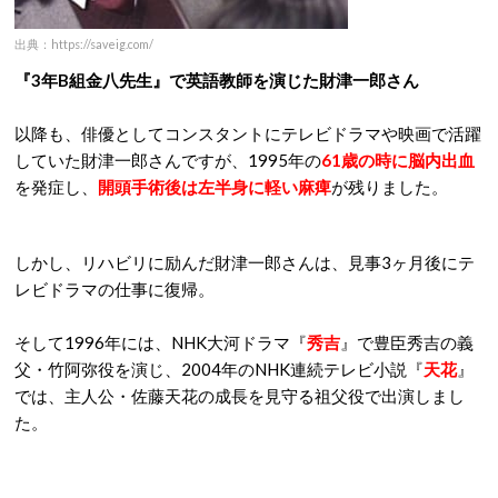
出典：https://saveig.com/
『3年B組金八先生』で英語教師を演じた財津一郎さん
以降も、俳優としてコンスタントにテレビドラマや映画で活躍
していた財津一郎さんですが、1995年の
61歳の時に脳内出血
を発症し、
開頭手術後は左半身に軽い麻痺
が残りました。
しかし、リハビリに励んだ財津一郎さんは、見事3ヶ月後にテ
レビドラマの仕事に復帰。
そして1996年には、NHK大河ドラマ『
秀吉
』で豊臣秀吉の義
父・竹阿弥役を演じ、2004年のNHK連続テレビ小説『
天花
』
では、主人公・佐藤天花の成長を見守る祖父役で出演しまし
た。