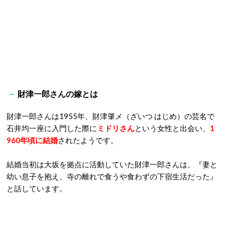
財津一郎さんの嫁とは
財津一郎さんは1955年、財津肇メ（ざいつ はじめ）の芸名で
石井均一座に入門した際に
ミドリさん
という女性と出会い、
1
960年頃に結婚
されたようです。
結婚当初は大坂を拠点に活動していた財津一郎さんは、『妻と
幼い息子を抱え、寺の離れで食うや食わずの下宿生活だった』
と話しています。