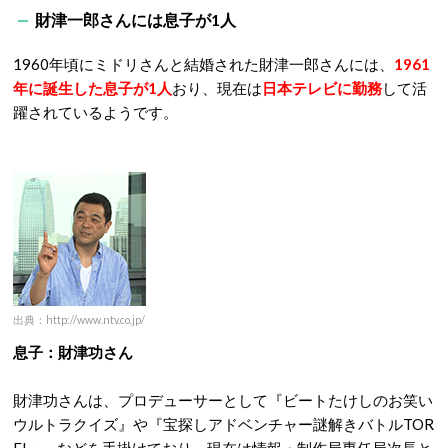
財津一郎さんには息子が1人
1960年頃にミドリさんと結婚された財津一郎さんには、
1961
年に誕生した息子が1人
おり、現在は
日本テレビに勤務
して活
躍されているようです。
出典：http://www.ntv.co.jp/
息子：財津功さん
財津功さんは、プロデューサーとして『ビートたけしのお笑い
ウルトラクイズ』や『宝探しアドベンチャー謎解きバトルTOR