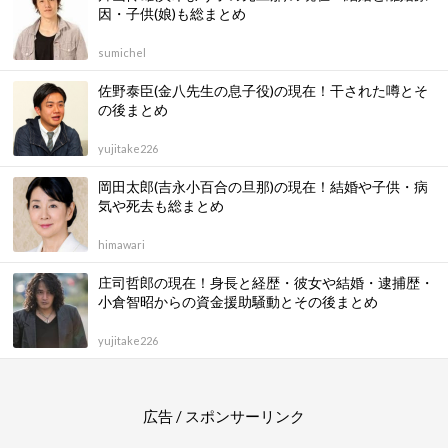
因・子供(娘)も総まとめ
sumichel
佐野泰臣(金八先生の息子役)の現在！干された噂とそ
の後まとめ
yujitake226
岡田太郎(吉永小百合の旦那)の現在！結婚や子供・病
気や死去も総まとめ
himawari
庄司哲郎の現在！身長と経歴・彼女や結婚・逮捕歴・
小倉智昭からの資金援助騒動とその後まとめ
yujitake226
広告 / スポンサーリンク