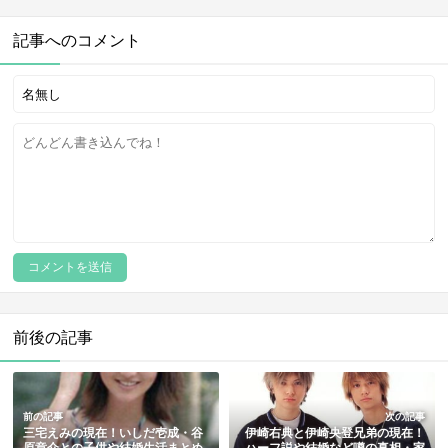
記事へのコメント
前後の記事
前の記事
次の記事
三宅えみの現在！いしだ壱成・谷
伊崎右典と伊崎央登兄弟の現在！
原章介との子供や結婚生活まとめ
ハーフ説や結婚など噂の真相・家