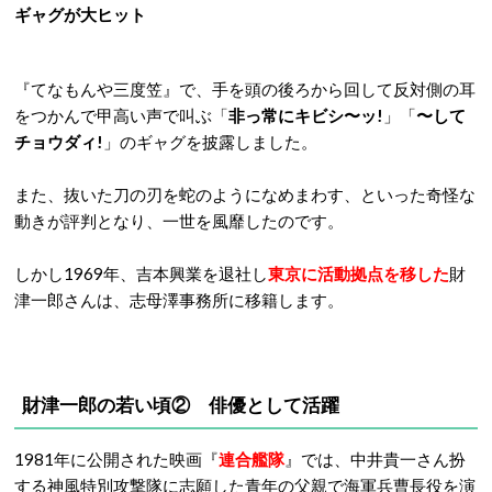
ギャグが大ヒット
『てなもんや三度笠』で、手を頭の後ろから回して反対側の耳
をつかんで甲高い声で叫ぶ「
非っ常にキビシ〜ッ!
」「
〜して
チョウダィ!
」のギャグを披露しました。
また、抜いた刀の刃を蛇のようになめまわす、といった奇怪な
動きが評判となり、一世を風靡したのです。
しかし1969年、吉本興業を退社し
東京に活動拠点を移した
財
津一郎さんは、志母澤事務所に移籍します。
財津一郎の若い頃②
俳優として活躍
1981年に公開された映画『
連合艦隊
』では、中井貴一さん扮
する神風特別攻撃隊に志願した青年の父親で海軍兵曹長役を演